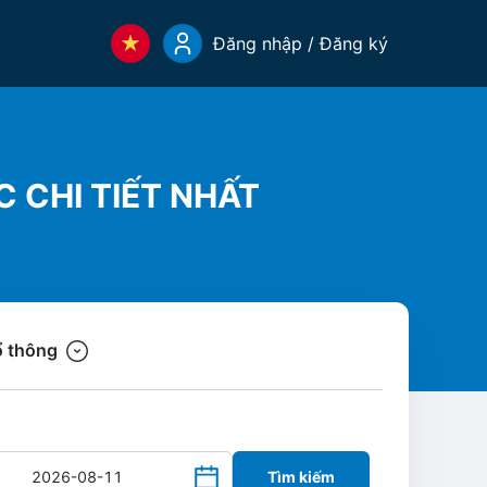
Đăng nhập / Đăng ký
 CHI TIẾT NHẤT
 thông
Tìm kiếm