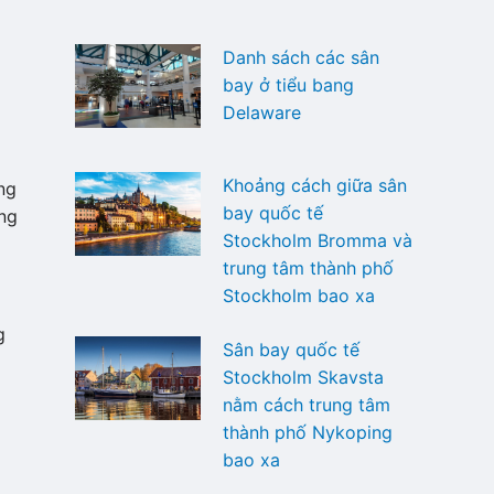
Danh sách các sân
bay ở tiểu bang
Delaware
Khoảng cách giữa sân
ng
bay quốc tế
ung
Stockholm Bromma và
trung tâm thành phố
Stockholm bao xa
g
Sân bay quốc tế
Stockholm Skavsta
nằm cách trung tâm
thành phố Nykoping
bao xa