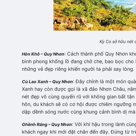
Kỳ Co sở hữu nét 
: Cách thành phố Quy Nhơn kh
Hòn Khô – Quy Nhơn
bình phong khổng lồ đang chở che, bao bọc cho l
những vẻ đẹp riêng khiến người ta phải say lòng.
: Đây chính là một món quà
Cù Lao Xanh – Quy Nhơn
Xanh hay còn được gọi là xã đảo Nhơn Châu, nằ
nét đẹp vô cùng quyến rũ với không gian bất tận 
hôn, du khách sẽ có cơ hội được chiêm ngưỡng mộ
dập dềnh sóng nước cùng khung cảnh bình dị mà 
: Với khí hậu trong lành c
Ghềnh Ráng – Quy Nhơn
khách ngay khi mới đặt chân đến đây. Đứng từ t