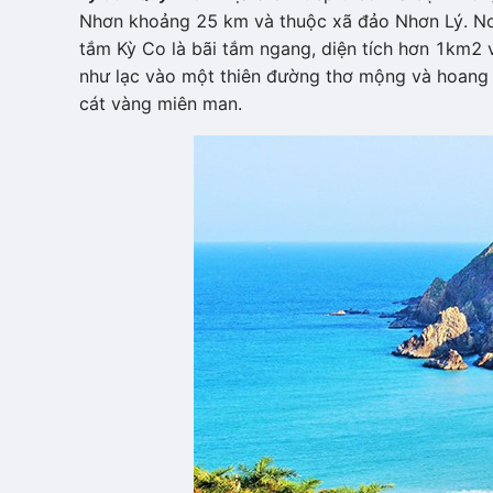
Nhơn khoảng 25 km và thuộc xã đảo Nhơn Lý. Nơi
tắm Kỳ Co là bãi tắm ngang, diện tích hơn 1km2 
như lạc vào một thiên đường thơ mộng và hoang s
cát vàng miên man.