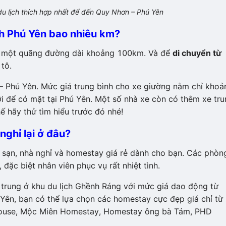
du lịch thích hợp nhất để đến Quy Nhơn – Phú Yên
 Phú Yên bao nhiêu km?
h một quãng đường dài khoảng 100km. Và để
di chuyển từ
tô.
– Phú Yên. Mức giá trung bình cho xe giường nằm chỉ khoả
i để có mặt tại Phú Yên. Một số nhà xe còn có thêm xe tr
ế hãy thử tìm hiểu trước đó nhé!
nghỉ lại ở đâu?
 sạn, nhà nghỉ và homestay giá rẻ dành cho bạn. Các phòn
 đặc biệt nhân viên phục vụ rất nhiệt tình.
p trung ở khu du lịch Ghềnh Ráng với mức giá dao động từ
ên, bạn có thể lựa chọn các homestay cực đẹp giá chỉ từ
 House, Mộc Miên Homestay, Homestay ông bà Tám, PHD