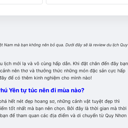
iệt Nam mà bạn không nên bỏ qua. Dưới đây sẽ là review du lịch Quy
 lịch mới lạ và vô cùng hấp dẫn. Khi đặt chân đến đây bạn
 cảnh nên thơ và thưởng thức những món đặc sản cực hấp
đây để có thêm kinh nghiệm cho mình nào!
Phú Yên tự túc nên đi mùa nào?
há hết nét đẹp hoang sơ, những cảnh vật tuyệt đẹp thì
iểm tốt nhất mà bạn nên chọn. Bởi đây là thời gian mà thời
o bạn để tham quan các địa điểm và di chuyển từ Quy Nhơn 