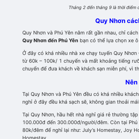
Tháng 2 đến tháng 9 là thời điểm 
Quy Nhơn cách
Quy Nhơn và Phú Yên nằm rất gần nhau, chỉ các
Quy Nhơn đến Phú Yên
bạn có thể lựa chọn xe ô 
Ở đây có khá nhiều nhà xe chạy tuyến Quy Nhơn 
từ 60k – 100k/ 1 chuyến và mất khoảng tiếng rưỡ
chuyển để đưa khách về khách sạn miễn phí, vì th
Nên 
Tại Quy Nhơn và Phú Yên đều có khá nhiều khách
nghỉ ở đây đều khá sạch sẽ, không gian thoải mái,
Tại Quy Nhơn, hầu hết nhà nghỉ giá rẻ thường tậ
100.000đ đến 300.000đ/người/đêm. Còn tại Phú Y
80k/đêm để nghỉ lại như: July’s Homestay, Joy
Homestay,….