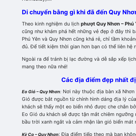
Di chuyển bằng gì khi đã đến Quy Nhơ
Theo kinh nghiệm du lịch
phượt Quy Nhơn – Phú
cũng như khám phá hết những vẻ đẹp ở đây thì bạ
Phú Yên và Quy Nhơn cũng khá rẻ, chỉ tầm khoản
đủ. Để tiết kiệm thời gian hơn bạn có thể liên hệ
Ngoài ra để tránh bị lạc đường và dễ sắp xếp lị
mang theo nữa nhé!
Các địa điểm đẹp nhất đị
Nơi này thuộc địa bàn xã Nhơn 
Eo Gió – Quy Nhơn
:
Gió được bắt nguồn từ chính hình dáng địa lý củ
khách sẽ thấy một eo biển nhỏ được che chắn bở
Eo Gió du khách sẽ được tận mắt chiêm ngưỡng n
bầu trời xanh ngắt và cảm nhận làn gió biển mát 
: Địa điểm tiếp theo mà bạn khôn
Kỳ Co – Quy Nhơn