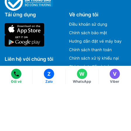
Tải ứng dụng
Về chúng tôi
Điều khoản sử dụng
Chính sách bảo mật
Hướng dẫn đặt vé máy bay
Ms Hằng
Ms Hằng
(+84) 70 854 1213
(+84) 70 854 1213
Chính sách thanh toán
Ms Huỳnh
Ms Huỳnh
Chính sách xử lý khiếu nại
Liên hệ với chúng tôi
(+84) 90 295 1213
(+84) 90 295 1213
Chính sách đổi và trả
Z
W
V
Đổi vé
Zalo
WhatsApp
Viber
HOTLINE
Tư vấn, Đặt vé máy bay.
1900 2813
CSKH, Giải đáp thắc mắc, Khiếu nại.
028 3822 2525