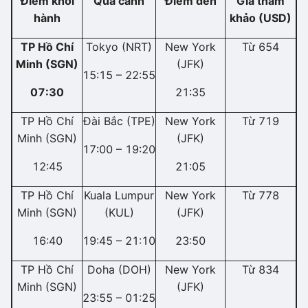
Điểm khởi
Quá cảnh
Điểm đến
Giá tham
hành
khảo (USD)
TP Hồ Chí
Tokyo (NRT)
New York
Từ 654
Minh (SGN)
(JFK)
15:15 – 22:55
07:30
21:35
TP Hồ Chí
Đài Bắc (TPE)
New York
Từ 719
Minh (SGN)
(JFK)
17:00 – 19:20
12:45
21:05
TP Hồ Chí
Kuala Lumpur
New York
Từ 778
Minh (SGN)
(KUL)
(JFK)
16:40
19:45 – 21:10
23:50
TP Hồ Chí
Doha (DOH)
New York
Từ 834
Minh (SGN)
(JFK)
23:55 – 01:25