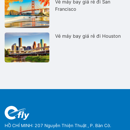
Vé máy bay giá rẻ đi San
Francisco
Vé máy bay giá rẻ đi Houston
HỒ CHÍ MINH: 207 Nguyễn Thiện Thuật , P. Bàn Cờ.