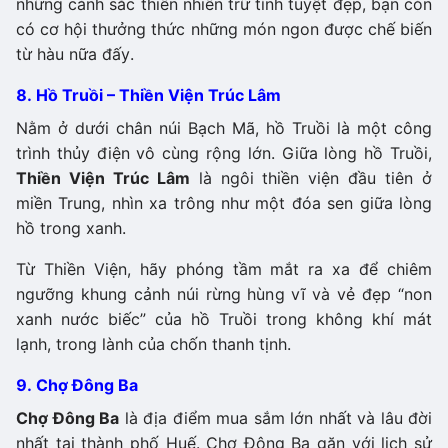
những cảnh sắc thiên nhiên trữ tình tuyệt đẹp, bạn còn
có cơ hội thưởng thức những món ngon được chế biến
từ hàu nữa đấy.
8. Hồ Truồi – Thiền Viện Trúc Lâm
Nằm ở dưới chân núi Bạch Mã, hồ Truồi là một công
trình thủy điện vô cùng rộng lớn. Giữa lòng hồ Truồi,
Thiền Viện Trúc Lâm
là ngôi thiền viện đầu tiên ở
miền Trung, nhìn xa trông như một đóa sen giữa lòng
hồ trong xanh.
Từ Thiền Viện, hãy phóng tầm mắt ra xa để chiêm
ngưỡng khung cảnh núi rừng hùng vĩ và vẻ đẹp “non
xanh nước biếc” của hồ Truồi trong không khí mát
lạnh, trong lành của chốn thanh tịnh.
9. Chợ Đông Ba
Chợ Đông Ba
là địa điểm mua sắm lớn nhất và lâu đời
nhất tại thành phố Huế. Chợ Đông Ba găn với lịch sử