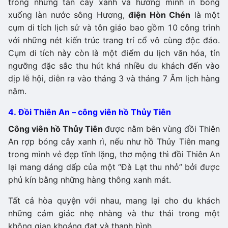
trong những tán cây xanh và hướng mình in bóng
xuống làn nước sông Hương,
điện Hòn Chén
là một
cụm di tích lịch sử và tôn giáo bao gồm 10 công trình
với những nét kiến trúc trang trí cổ vô cùng độc đáo.
Cụm di tích này còn là một điểm du lịch văn hóa, tín
ngưỡng đặc sắc thu hút khá nhiều du khách đến vào
dịp lễ hội, diễn ra vào tháng 3 và tháng 7 Âm lịch hàng
năm.
4. Đồi Thiên An – công viên hồ Thủy Tiên
Công viên hồ Thủy Tiên
được nằm bên vùng đồi Thiên
An rợp bóng cây xanh rì, nếu như hồ Thủy Tiên mang
trong mình vẻ đẹp tĩnh lặng, thơ mộng thì đồi Thiên An
lại mang dáng dấp của một “Đà Lạt thu nhỏ” bởi được
phủ kín bằng những hàng thông xanh mát.
Tất cả hòa quyện với nhau, mang lại cho du khách
những cảm giác nhẹ nhàng và thư thái trong một
không gian khoáng đạt và thanh bình.