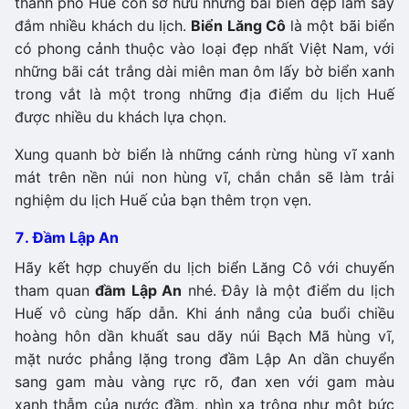
thành phố Huế còn sở hữu những bãi biển đẹp làm say
đắm nhiều khách du lịch.
Biển Lăng Cô
là một bãi biển
có phong cảnh thuộc vào loại đẹp nhất Việt Nam, với
những bãi cát trắng dài miên man ôm lấy bờ biển xanh
trong vắt là một trong những địa điểm du lịch Huế
được nhiều du khách lựa chọn.
Xung quanh bờ biển là những cánh rừng hùng vĩ xanh
mát trên nền núi non hùng vĩ, chắn chắn sẽ làm trải
nghiệm du lịch Huế của bạn thêm trọn vẹn.
7. Đầm Lập An
Hãy kết hợp chuyến du lịch biển Lăng Cô với chuyến
tham quan
đầm Lập An
nhé. Đây là một điểm du lịch
Huế vô cùng hấp dẫn. Khi ánh nắng của buổi chiều
hoàng hôn dần khuất sau dãy núi Bạch Mã hùng vĩ,
mặt nước phẳng lặng trong đầm Lập An dần chuyển
sang gam màu vàng rực rõ, đan xen với gam màu
xanh thẫm của nước đầm, nhìn xa trông như một bức