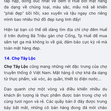
tấp nập, đông đúc nhất về đêm ở Huế bởi mặt hàng
đa dạng về chủng loại, màu sắc, mẫu mã sẽ khiến
“phái đẹp” bồi hồi, xao xuyến và tậu ngay cho riêng
mình bao nhiêu thứ đồ đẹp lung linh đấy!
Hiện tại bạn có thể dễ dàng tìm địa chỉ chợ đêm Huế
ở trên đường Bà Triệu gàn chợ Cống, Tp Huế để mua
sắm tẹt ga mà không lo về giá, đảm bảo cực kỳ rẻ mà
toàn mặt hàng đẹp.
14. Chợ Tây Lộc
Chợ Tây Lộc
cũng mang những nét đặc trưng của chợ
truyền thống ở Việt Nam. Mặt hàng ở chợ khá đa dạng
từ thực phẩm, vải vóc, áo quần, thiết bị điện nước…
Dạo quanh chợ một vòng và điều khiến nhiều du
khách ấn tượng là thực phẩm được bán trong chợ vô
cùng tươi ngon và rẻ. Các quầy bán ở đây được trưng
bày bắt mắt, những cô bán hàng đong đả mời chào