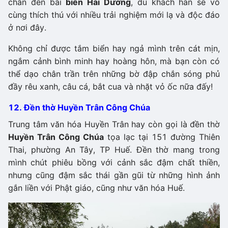
chân đến bãi
biển Hải Dương
, du khách hẳn sẽ vô
cùng thích thú với nhiều trải nghiệm mới lạ và độc đáo
ở nơi đây.
Không chỉ được tắm biển hay ngả mình trên cát mịn,
ngắm cảnh bình minh hay hoàng hôn, mà bạn còn có
thể dạo chân trần trên những bờ đập chắn sóng phủ
đầy rêu xanh, câu cá, bắt cua và nhặt vỏ ốc nữa đấy!
12. Đền thờ Huyền Trân Công Chúa
Trung tâm văn hóa Huyền Trân hay còn gọi là đền thờ
Huyền Trân Công Chúa
tọa lạc tại 151 đường Thiên
Thai, phường An Tây, TP Huế. Đền thờ mang trong
mình chút phiêu bồng với cảnh sắc đậm chất thiền,
nhưng cũng đậm sắc thái gần gũi từ những hình ảnh
gắn liền với Phật giáo, cũng như văn hóa Huế.