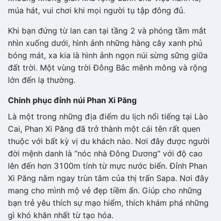
múa hát, vui chơi khi mọi người tụ tập đông đủ.
Khi bạn đứng từ lan can tại tầng 2 và phóng tầm mắt
nhìn xuống dưới, hình ảnh những hàng cây xanh phủ
bóng mát, xa kia là hình ảnh ngọn núi sừng sững giữa
đất trời. Một vùng trời Đông Bắc mênh mông và rộng
lớn đến lạ thường.
Chinh phục đỉnh núi Phan Xi Păng
Là một trong những địa điểm du lịch nổi tiếng tại Lào
Cai, Phan Xi Păng đã trở thành một cái tên rất quen
thuộc với bất kỳ vị du khách nào. Nơi đây được người
đời mệnh danh là “nóc nhà Đông Dương” với độ cao
lên đến hơn 3100m tính từ mực nước biển. Đỉnh Phan
Xi Păng nằm ngay trùn tâm của thị trấn Sapa. Nơi đây
mang cho mình mộ vẻ đẹp tiềm ẩn. Giúp cho những
bạn trẻ yêu thích sự mạo hiểm, thích khám phá những
gì khó khăn nhất từ tạo hóa.