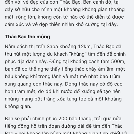
đến với vẻ đẹp của con Thác Bạc. Bên cạnh đó, tại
đây sở hữu cho mình một khoảng không gian thoáng
mát, rộng lớn, không còn từ nào có thể diễn tả được
cảm xúc và vẻ đẹp thiên nhiên khó cưỡng tại đây.
Thác Bạc thơ mộng
Nằm cách thị trấn Sapa khoảng 12km, Thác Bạc đã
thu hút một lượng du khách “khủng” tìm đến để chinh
phục địa danh này. Đứng tại khoảng cách tầm 500m,
bạn đã có thể nghe thấy tiếng thác chảy ầm ầm, một
bầu không khí trong lành và mát mẻ nhất bao trùm
xung quang con thác này. Dòng thác này có độ cao
hơn trăm mét, do đó khi nước đổ xuống sẽ tạo nên
những mảng bột trắng xóa tung tóe cả một khoảng
không gian.
Bạn sẽ phải chinh phục 200 bậc thang, trải qua nửa
tiếng đồng hồ trên đoạn đường dài để tìm đến Thác
Bạc – nơi khoác lên mình một không gian tinh khiết và