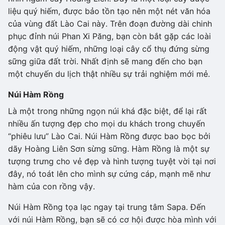
liệu quý hiếm, được bảo tồn tạo nên một nét văn hóa
của vùng đất Lào Cai này. Trên đoạn đường dài chinh
phục đỉnh núi Phan Xi Păng, bạn còn bắt gặp các loài
động vật quý hiếm, những loại cây cổ thụ đứng sừng
sững giữa đất trời. Nhất định sẽ mang đến cho bạn
một chuyến du lịch thật nhiều sự trải nghiệm mới mẻ.
Núi Hàm Rồng
Là một trong những ngọn núi khá đặc biệt, để lại rất
nhiều ấn tượng đẹp cho mọi du khách trong chuyến
“phiêu lưu” Lào Cai. Núi Hàm Rồng được bao bọc bởi
dãy Hoàng Liên Sơn sừng sững. Hàm Rồng là một sự
tượng trưng cho vẻ đẹp và hình tượng tuyệt vời tại nơi
đây, nó toát lên cho mình sự cứng cáp, mạnh mẽ như
hàm của con rồng vậy.
Núi Hàm Rồng tọa lạc ngay tại trung tâm Sapa. Đến
với núi Hàm Rồng, bạn sẽ có cơ hội được hòa mình với