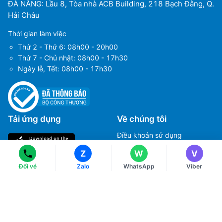
ĐÀ NẴNG: Lầu 8, Tòa nhà ACB Building, 218 Bạch Đằng, Q.
Hải Châu
Thời gian làm việc
Thứ 2 - Thứ 6: 08h00 - 20h00
Thứ 7 - Chủ nhật: 08h00 - 17h30
Ngày lễ, Tết: 08h00 - 17h30
Ms Hằng
Ms Hằng
(+84) 70 854 1213
(+84) 70 854 1213
Tải ứng dụng
Về chúng tôi
Ms Huỳnh
Ms Huỳnh
(+84) 90 295 1213
(+84) 90 295 1213
Điều khoản sử dụng
Chính sách bảo mật
Z
W
V
Hướng dẫn đặt vé máy bay
Đổi vé
Zalo
WhatsApp
Viber
Chính sách thanh toán
Chính sách xử lý khiếu nại
Liên hệ với chúng tôi
Chính sách đổi và trả