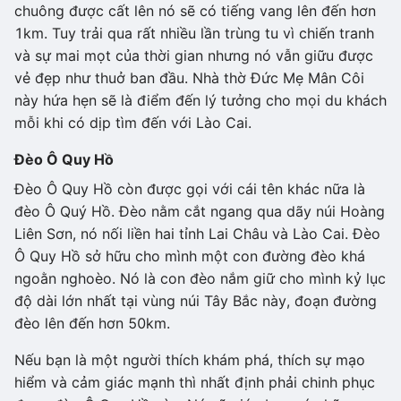
chuông được cất lên nó sẽ có tiếng vang lên đến hơn
1km. Tuy trải qua rất nhiều lần trùng tu vì chiến tranh
và sự mai mọt của thời gian nhưng nó vẫn giữu được
vẻ đẹp như thuở ban đầu. Nhà thờ Đức Mẹ Mân Côi
này hứa hẹn sẽ là điểm đến lý tưởng cho mọi du khách
mỗi khi có dịp tìm đến với Lào Cai.
Đèo Ô Quy Hồ
Đèo Ô Quy Hồ còn được gọi với cái tên khác nữa là
đèo Ô Quý Hồ. Đèo nằm cắt ngang qua dãy núi Hoàng
Liên Sơn, nó nối liền hai tỉnh Lai Châu và Lào Cai. Đèo
Ô Quy Hồ sở hữu cho mình một con đường đèo khá
ngoằn nghoèo. Nó là con đèo nắm giữ cho mình kỷ lục
độ dài lớn nhất tại vùng núi Tây Bắc này, đoạn đường
đèo lên đến hơn 50km.
Nếu bạn là một người thích khám phá, thích sự mạo
hiểm và cảm giác mạnh thì nhất định phải chinh phục