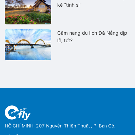
kẻ “tình si”
Cẩm nang du lịch Đà Nẵng dịp
lễ, tết?
HỒ CHÍ MINH: 207 Nguyễn Thiện Thuật , P. Bàn Cờ.