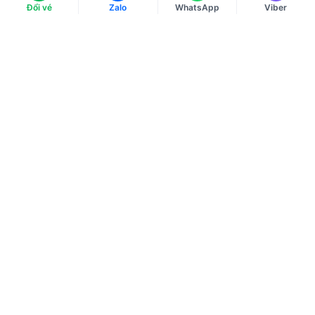
Hải Châu
Đổi vé
Zalo
WhatsApp
Viber
Thời gian làm việc
Thứ 2 - Thứ 6: 08h00 - 20h00
Thứ 7 - Chủ nhật: 08h00 - 17h30
Ngày lễ, Tết: 08h00 - 17h30
Tải ứng dụng
Về chúng tôi
Điều khoản sử dụng
Chính sách bảo mật
Hướng dẫn đặt vé máy bay
Chính sách thanh toán
Chính sách xử lý khiếu nại
Liên hệ với chúng tôi
Chính sách đổi và trả