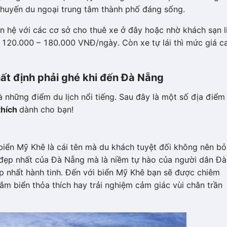
chuyến du ngoại trung tâm thành phố đáng sống.
ên hệ với các cơ sở cho thuê xe ở đây hoặc nhờ khách sạn l
ừ 120.000 – 180.000 VNĐ/ngày. Còn xe tự lái thì mức giá c
ất định phải ghé khi đến Đà Nẵng
 những điểm du lịch nổi tiếng. Sau đây là một số địa điểm
thích
dành cho bạn!
biển Mỹ Khê là cái tên mà du khách tuyệt đối không nên bỏ
n đẹp nhất của Đà Nẵng mà là niềm tự hào của người dân Đà
p nhất hành tinh. Đến với biển Mỹ Khê bạn sẽ được chiêm
ắm biển thỏa thích hay trải nghiệm cảm giác vùi chân trần