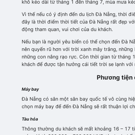
khô kéo dài từ tháng 1 đến tháng 7, mùa mưa kéo
Vì thế nếu có ý định đến du lịch Đà Nẵng, thời đ
đây là thời điểm thời tiết của Đà Nẵng rất đẹp vớ
động tham quan, vui chơi của du khách.
Nếu bạn là người yêu biển có thể chọn đến Đà N
nên quyến rũ hơn với trời xanh mây trắng, những b
những con nắng rạo rực. Còn thời gian từ tháng 1
khách để được tận hưởng cái tiết trời se lạnh v
Phương tiện
Máy bay
Đà Nẵng có sân một sân bay quốc tế vô cùng hiện
chọn máy bay để đến Đà Nẵng sẽ rất thuận lợi ch
Tàu hỏa
Thông thường du khách sẽ mất khoảng 16 – 17 ti