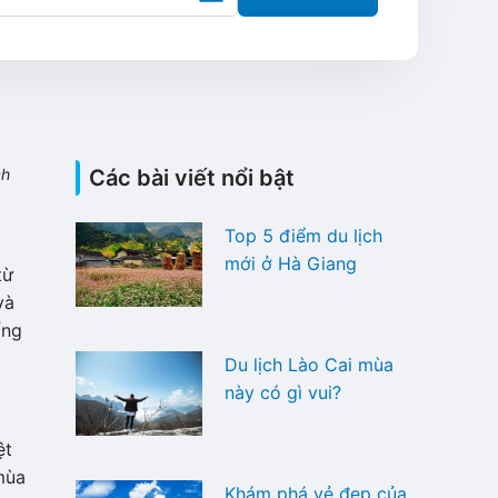
ch
Các bài viết nổi bật
Top 5 điểm du lịch
mới ở Hà Giang
từ
và
ống
Du lịch Lào Cai mùa
này có gì vui?
ệt
mùa
Khám phá vẻ đẹp của