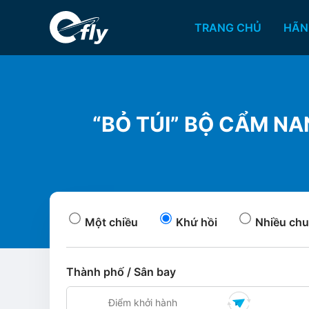
TRANG CHỦ
HÃN
“BỎ TÚI” BỘ CẨM NA
Một chiều
Khứ hồi
Nhiều chu
Thành phố / Sân bay