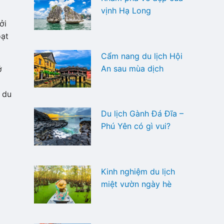
vịnh Hạ Long
ởi
oạt
Cẩm nang du lịch Hội
An sau mùa dịch
ở
 du
Du lịch Gành Đá Đĩa –
Phú Yên có gì vui?
Kinh nghiệm du lịch
miệt vườn ngày hè