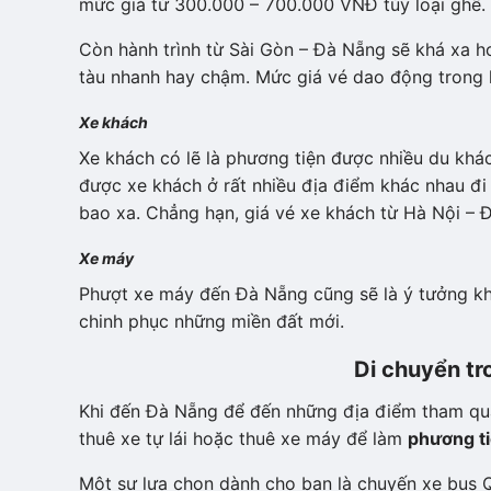
mức giá từ 300.000 – 700.000 VNĐ tùy loại ghế.
Còn hành trình từ Sài Gòn – Đà Nẵng sẽ khá xa hơ
tàu nhanh hay chậm. Mức giá vé dao động trong 
Xe khách
Xe khách có lẽ là phương tiện được nhiều du khá
được xe khách ở rất nhiều địa điểm khác nhau đ
bao xa. Chẳng hạn, giá vé xe khách từ Hà Nội 
Xe máy
Phượt xe máy đến Đà Nẵng cũng sẽ là ý tưởng k
chinh phục những miền đất mới.
Di chuyển t
Khi đến Đà Nẵng để đến những địa điểm tham quan
thuê xe tự lái hoặc thuê xe máy để làm
phương ti
Một sự lựa chọn dành cho bạn là chuyến xe bus 