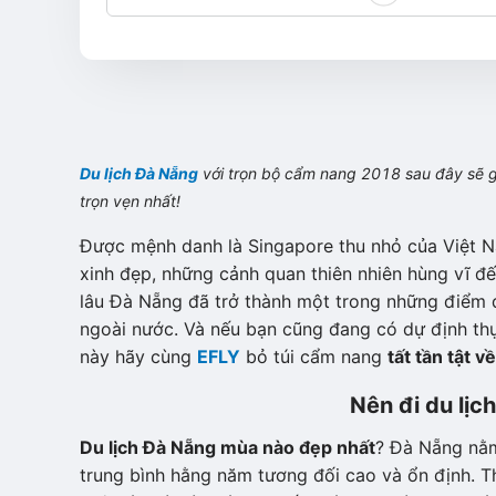
Du lịch Đà Nẵng
với trọn bộ cẩm nang 2018 sau đây sẽ g
trọn vẹn nhất!
Được mệnh danh là Singapore thu nhỏ của Việt Na
xinh đẹp, những cảnh quan thiên nhiên hùng vĩ đế
lâu Đà Nẵng đã trở thành một trong những điểm du
ngoài nước. Và nếu bạn cũng đang có dự định th
này hãy cùng
EFLY
bỏ túi cẩm nang
tất tần tật v
Nên đi du lị
Du lịch Đà Nẵng mùa nào đẹp nhất
? Đà Nẵng nằm 
trung bình hằng năm tương đối cao và ổn định. T