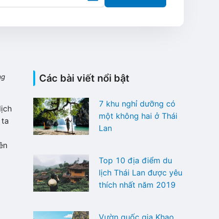
ng
Các bài viết nổi bật
7 khu nghỉ dưỡng có
ịch
một không hai ở Thái
 ta
Lan
ên
Top 10 địa điểm du
lịch Thái Lan được yêu
thích nhất năm 2019
Vườn quốc gia Khao