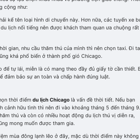
ng cộng như:
 phải kể tên loại hình di chuyển này. Hơn nữa, các tuyến xe b
du lịch nổi tiếng nên được khách tham quan ưa chuộng rất
hời gian, nhu cầu thăm thú của mình thì nên chọn taxi. Đi ta
 cũng khá phổ biến ở thành phố gió Chicago.
 để tự lái, miễn là có mang theo đầy đủ giấy tờ cần thiết. 
để đảm bảo sự an toàn và chấp hành đúng luật.
chọn thời điểm
du lịch Chicago
là vấn đề thời tiết. Nếu bạn
cảnh hữu tình thì nên đi vào khoảng tháng 5 đến tháng 9
thăm thú và còn có nhiều hoạt động du lịch thú vị diễn ra,
 cũng mong muốn được tham gia.
iệm mùa đông lạnh lẽo ở đây, mặc dù thời điểm này không 