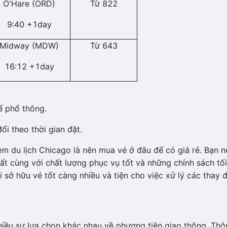
O'Hare (ORD)
Từ 822
9:40 +1day
Midway (MDW)
Từ 643
16:12 +1day
ế phổ thông.
ổi theo thời gian đặt.
m du lịch Chicago là nên mua vé ở đâu để có giá rẻ. Bạn n
hất cùng với chất lượng phục vụ tốt và những chính sách tố
 sở hữu vé tốt càng nhiều và tiện cho việc xử lý các thay đ
iều sự lựa chọn khác nhau về phương tiện giao thông. Thô