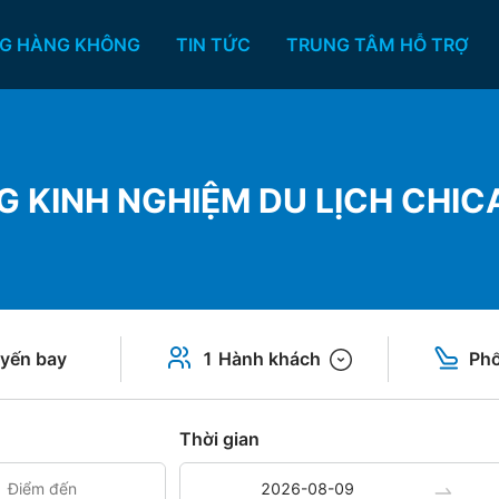
G HÀNG KHÔNG
TIN TỨC
TRUNG TÂM HỖ TRỢ
G KINH NGHIỆM DU LỊCH CHIC
yến bay
1 Hành khách
Phổ
Thời gian