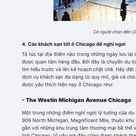
Có người chọn đến C
4. Các khách sạn tốt ở Chicago để nghỉ ngơi
Tá túc tại địa điểm nào trong những ngày lưu lạ
được quan tâm hàng đầu. Bởi đây là chuyến du lịc
tìm hiểu trước và lên kế hoạch chặt chẽ. Hãy đặt 
dịch vụ khách sạn đa dạng từ quy mô, giá cả cho 
được yêu thích hiện nay ở Chicago như:
- The Westin Michigan Avenue Chicago
Một trong những điểm nghỉ ngơi lý tưởng của du
909 North Michigan, Magnificent Mile, thuộc khu v
gần với những khu trung tâm thương mại bề thế 
lịch Chicago. Vì vậy nơi đây cũng được khách th