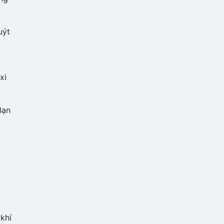
uýt
xi
Bạn
.
khí