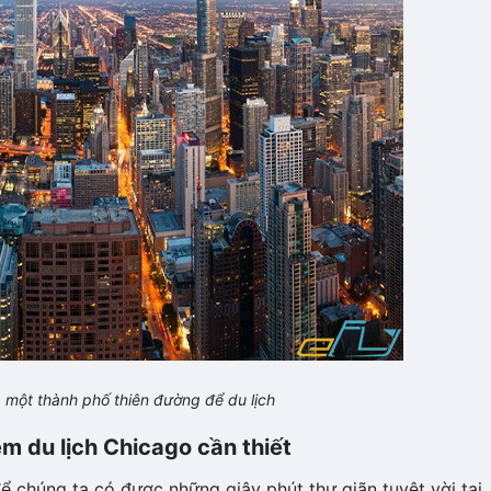
 một thành phố thiên đường để du lịch
m du lịch Chicago cần thiết
để chúng ta có được những giây phút thư giãn tuyệt vời tại