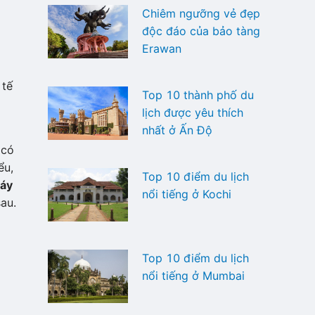
Chiêm ngưỡng vẻ đẹp
độc đáo của bảo tàng
Erawan
 tế
Top 10 thành phố du
a
lịch được yêu thích
nhất ở Ấn Độ
 có
ểu,
Top 10 điểm du lịch
máy
nổi tiếng ở Kochi
au.
Top 10 điểm du lịch
nổi tiếng ở Mumbai