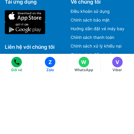
Tải ứng dụng
Về chúng tôi
Điều khoản sử dụng
Chính sách bảo mật
Hướng dẫn đặt vé máy bay
Ms Hằng
Ms Hằng
(+84) 70 854 1213
(+84) 70 854 1213
Chính sách thanh toán
Ms Huỳnh
Ms Huỳnh
Chính sách xử lý khiếu nại
Liên hệ với chúng tôi
(+84) 90 295 1213
(+84) 90 295 1213
Chính sách đổi và trả
Z
W
V
Đổi vé
Zalo
WhatsApp
Viber
HOTLINE
Tư vấn, Đặt vé máy bay.
1900 2813
CSKH, Giải đáp thắc mắc, Khiếu nại.
028 3822 2525