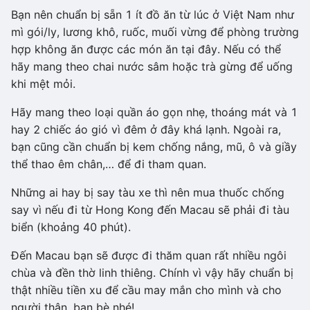
Bạn nên chuẩn bị sẵn 1 ít đồ ăn từ lúc ở Việt Nam như
mì gói/ly, lương khô, ruốc, muối vừng để phòng trường
hợp không ăn được các món ăn tại đây. Nếu có thể
hãy mang theo chai nước sâm hoặc trà gừng để uống
khi mệt mỏi.
Hãy mang theo loại quần áo gọn nhẹ, thoáng mát và 1
hay 2 chiếc áo gió vì đêm ở đây khá lạnh. Ngoài ra,
bạn cũng cần chuẩn bị kem chống nắng, mũ, ô và giầy
thể thao êm chân,… để đi tham quan.
Những ai hay bị say tàu xe thì nên mua thuốc chống
say vì nếu đi từ Hong Kong đến Macau sẽ phải đi tàu
biển (khoảng 40 phút).
Đến Macau bạn sẽ được đi thăm quan rất nhiều ngôi
chùa và đền thờ linh thiêng. Chính vì vậy hãy chuẩn bị
thật nhiều tiền xu để cầu may mắn cho mình và cho
người thân, bạn bè nhé!