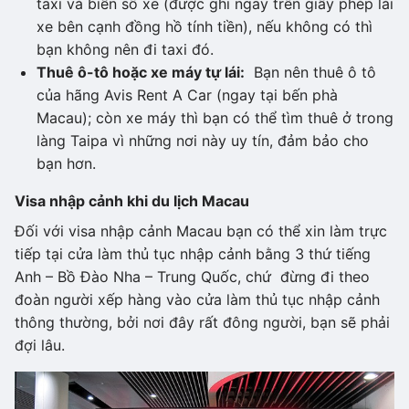
taxi và biển số xe (được ghi ngay trên giấy phép lái
xe bên cạnh đồng hồ tính tiền), nếu không có thì
bạn không nên đi taxi đó.
Thuê ô-tô hoặc xe máy tự lái:
Bạn nên thuê ô tô
của hãng Avis Rent A Car (ngay tại bến phà
Macau); còn xe máy thì bạn có thể tìm thuê ở trong
làng Taipa vì những nơi này uy tín, đảm bảo cho
bạn hơn.
Visa nhập cảnh khi du lịch Macau
Đối với visa nhập cảnh Macau bạn có thể xin làm trực
tiếp tại cửa làm thủ tục nhập cảnh bằng 3 thứ tiếng
Anh – Bồ Đào Nha – Trung Quốc, chứ đừng đi theo
đoàn người xếp hàng vào cửa làm thủ tục nhập cảnh
thông thường, bởi nơi đây rất đông người, bạn sẽ phải
đợi lâu.