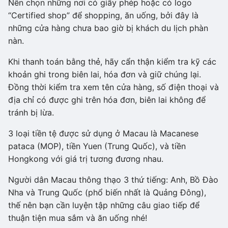
Nên chọn những nơi có giấy phép hoặc có logo
“Certified shop” để shopping, ăn uống, bởi đây là
những cửa hàng chưa bao giờ bị khách du lịch phàn
nàn.
Khi thanh toán bằng thẻ, hãy cẩn thận kiểm tra kỹ các
khoản ghi trong biên lai, hóa đơn và giữ chúng lại.
Đồng thời kiểm tra xem tên cửa hàng, số điện thoại và
địa chỉ có được ghi trên hóa đơn, biên lai không để
tránh bị lừa.
3 loại tiền tệ được sử dụng ở Macau là Macanese
pataca (MOP), tiền Yuen (Trung Quốc), và tiền
Hongkong với giá trị tương đương nhau.
Người dân Macau thông thạo 3 thứ tiếng: Anh, Bồ Đào
Nha và Trung Quốc (phổ biến nhất là Quảng Đông),
thế nên bạn cần luyện tập những câu giao tiếp để
thuận tiện mua sắm và ăn uống nhé!