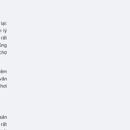
ại:
n lý
rất
ũng
chợ
 đêm
 văn
chơi
sản
rất