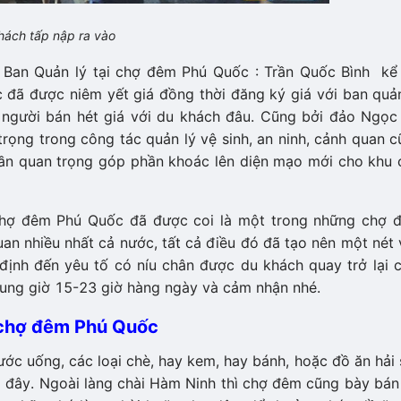
ách tấp nập ra vào
g Ban Quản lý tại chợ đêm Phú Quốc : Trần Quốc Bình kể l
ã được niêm yết giá đồng thời đăng ký giá với ban quả
 người bán hét giá với du khách đâu. Cũng bởi đảo Ngọc 
́ trọng trong công tác quản lý vệ sinh, an ninh, cảnh quan c
hần quan trọng góp phần khoác lên diện mạo mới cho khu 
y, chợ đêm Phú Quốc đã được coi là một trong những chợ
an nhiều nhất cả nước, tất cả điều đó đã tạo nên một nét
ịnh đến yêu tố có níu chân được du khách quay trở lại 
hung giờ 15-23 giờ hàng ngày và cảm nhận nhé.
 chợ đêm Phú Quốc
 nước uống, các loại chè, hay kem, hay bánh, hoặc đồ ăn hải 
i đây. Ngoài làng chài Hàm Ninh thì chợ đêm cũng bày bán 