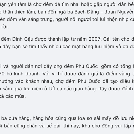
̣n yên tâm là chợ đêm dễ tìm nha, hoặc gặp người dân b
hòa thân thiện lắm, bạn đến ngã ba Bạch Đằng – đoạn Nguyễ
 đèn đóm vẫn sáng trưng, người nối người tới lui nhộn nhịp cư
 rồi.
 chợ đêm Dinh Cậu được thành lập từ năm 2007. Cái tên chợ
 đây bạn sẽ tìm thấy nhiều các mặt hàng lưu niệm và đa d
p nơi và người dân nơi đây chợ đêm Phú Quốc gồm có tổng
 kinh doanh. Với vị trí được đánh giá là điểm vàng 
u hướng vào khách nhau, chợ đêm Phú Quốc đã tạo điều k
sắm quà lưu niệm ở tất cả các gian hàng. đây được đánh 
ả các mùa.
̀i ba cửa hàng, hàng hóa cũng qua loa sơ sài mấy đồ lưu ni
án cũng chán và uể oải. thì nay, khu chợ đông vui tấp 