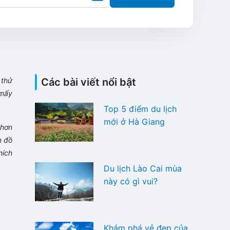
thử
Các bài viết nổi bật
 mấy
Top 5 điểm du lịch
mới ở Hà Giang
p hơn
n đồ
ích
Du lịch Lào Cai mùa
này có gì vui?
Khám phá vẻ đẹp của