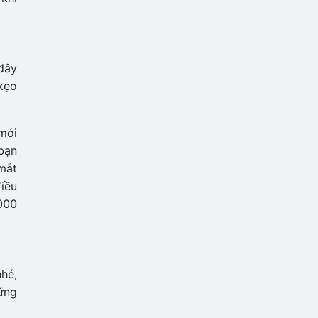
 đây
 kẹo
mới
bạn
 mắt
iều
.000
hé,
ững