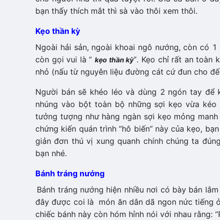
bạn thấy thích mắt thì sà vào thôi xem thôi.
Kẹo thần kỳ
Ngoài hải sản, ngoài khoai ngô nướng, còn có 1 
còn gọi vui là “
”. Kẹo chỉ rất an toa
kẹo thần kỳ
nhỏ (nấu từ nguyên liệu đường cát cứ đun cho đê
Người bán sẽ khéo léo và dùng 2 ngón tay để kéo
nhúng vào bột toàn bộ những sợi kẹo vừa kéo đấy
tưởng tượng như hàng ngàn sợi kẹo mỏng manh vậ
chứng kiến quán trình “hô biến” này của kẹo, bạ
giản đơn thú vị xung quanh chính chúng ta đún
bạn nhé.
Bánh tráng nướng
Bánh tráng nướng hiện nhiều nơi có bày bán lắm 
đây được coi là món ăn dân dã ngon nức tiếng ở đ
chiếc bánh này còn hóm hỉnh nói với nhau rằng: 