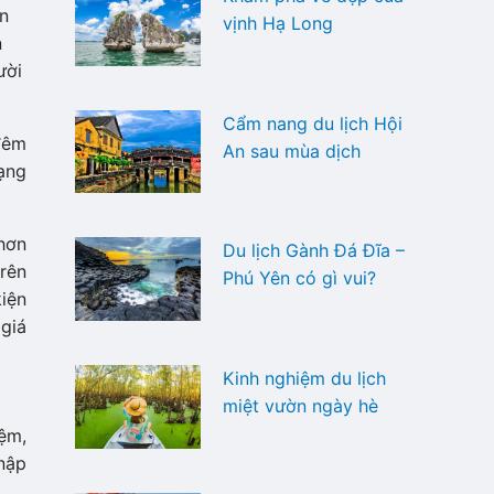
ên
vịnh Hạ Long
n
ời
Cẩm nang du lịch Hội
 đêm
An sau mùa dịch
ạng
 hơn
Du lịch Gành Đá Đĩa –
trên
Phú Yên có gì vui?
iện
giá
Kinh nghiệm du lịch
miệt vườn ngày hè
ệm,
nập