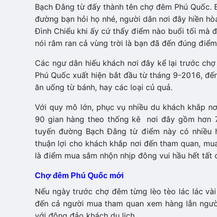
Bạch Đằng từ đấy thành tên chợ đêm Phú Quốc. Ba
đường bạn hỏi họ nhé, người dân nơi đây hiền 
Đình Chiểu khi ấy cứ thấy điểm nào buổi tối mà
nói râm ran cả vùng trời là bạn đã đến đúng điểm
Các ngư dân hiếu khách nơi đây kể lại trước
Phú Quốc xuất hiện bắt đầu từ tháng 9-2016, đến
ăn uống từ bánh, hay các loại củ quả.
Với quy mô lớn, phục vụ nhiều du khách khắ
90 gian hàng theo thống kê nơi đây gồm hơn 70 hộ
tuyến đường Bạch Đằng từ điểm này có nhiề
thuận lợi cho khách khắp nơi đến tham quan, mua 
là điểm mua sắm nhộn nhịp đông vui hầu hết tất c
Chợ đêm Phú Quốc mới
Nếu ngày trước chợ đêm từng lèo tèo lác lác va
đến cả người mua tham quan xem hàng lẫn người b
với đông đảo khách du lịch.