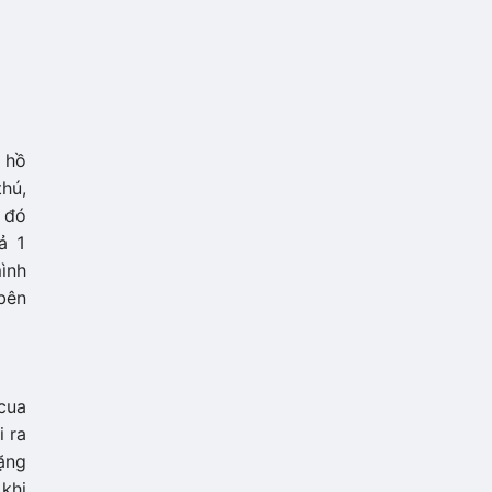
 hồ
hú,
 đó
ả 1
ình
 bên
 cua
i ra
ặng
 khi