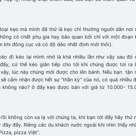
loại kẹo mà mình đã thử là kẹo chỉ thường người dân nơi
̀n không có chất phụ gia hay bảo quan bởi chỉ với một đoạn
́n khi đông cục và có độ dẻo nhất định mới thôi).
 đi kéo lại mình nhớ là khá nhiều lần như vậy sau đó 
, cứ thế kéo giãn tiếp cho tới khi chúng được tơi ra 
y, lúc này chúng mới được cho lên bánh. Nếu bạn tận
n sẽ cảm nhận được hết sự “thần kỳ” của nó, có quá nhiều đ
g không nào? ở đây kẹo được bán với giá từ 10.000- 15
rồi không còn xa lạ với chúng ta, khi bạn tới đấy hãy thử n
ây đấy. Riêng các du khách nước ngoài khi nhìn thấy nh
“Pizza, pizza Việt”.