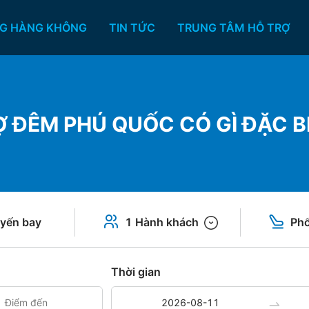
G HÀNG KHÔNG
TIN TỨC
TRUNG TÂM HỖ TRỢ
 ĐÊM PHÚ QUỐC CÓ GÌ ĐẶC BI
yến bay
1 Hành khách
Phổ
Thời gian