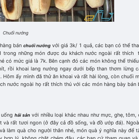
Chuối nướng
là hàng bán
với giá 3k/ 1 quả, các bạn có thể tha
chuối nướng
 1 trong những món được du khách nước ngoài rất thích t
́ có mức giá là 7k. Bên cạnh đó các món không thể thiếu
ay mít, rồi khoai lang nướng ngay dưới bếp than thơm lừng c
Hôm ấy mình đã thử ăn khoai và rất hài lòng, còn chuối m
h nước ngoài họ rất thích thú với các món hàng bày bán
ăn uống
với nhiều loại khác nhau như mực, ghẹ, tôm,
hải sản
mắt và rất tươi ngon (ở đây cả đồ sống, và đồ ướp đá). Ngoà
a và làm quà cho người thân nhé, món quà ý nghĩa này để t
̉ đây hợp lý, không chặt chém đâu, các bạn cứ tham quan và