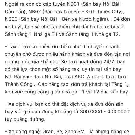
Ngoài ra còn có các tuyến NB01 (Sân bay Nội Bài -
Đào Tấn), NB02 (Sân bay Nội Bài - KĐT Times City),
NB03 (Sân bay Nội Bài - Bến xe Nước Ngầm)... Để đón
xe buýt, bạn sẽ chờ tại điểm chờ dành cho xe bus ở
Sảnh tầng 1 Nhà ga T1 và Sảnh tầng 1 Nhà ga T2.
- Taxi: Taxi có nhiều ưu điểm như di chuyển nhanh,
chuyên chở được nhiều hành khách và đưa đón tận nơi
nhưng mức giá khá cao. Xe taxi hoạt động 24/7, bạn
có thể lựa chọn một số hãng taxi uy tín tại sân bay
Nội Bài như: Taxi Nội Bài, Taxi ABC, Airport Taxi, Taxi
Thành Công… Các hãng taxi đón trả khách tại Tầng 1,
khu vực công cộng giữa nhà ga T1 và T2 của sân bay.
- Xe dịch vụ: bạn có thể đặt dịch vụ xe đưa đón sân
bay với giá dao động khoảng từ 300.000đ - 400.000đ
tùy quãng đường.
- Xe công nghệ: Grab, Be, Xanh SM... là những hãng xe