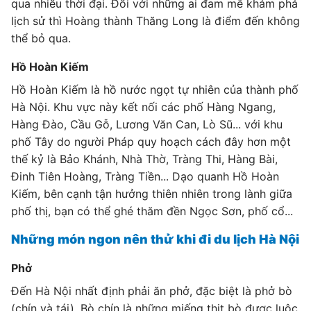
qua nhiều thời đại. Đối với những ai đam mê khám phá
lịch sử thì Hoàng thành Thăng Long là điểm đến không
thể bỏ qua.
Hồ Hoàn Kiếm
Hồ Hoàn Kiếm là hồ nước ngọt tự nhiên của thành phố
Hà Nội. Khu vực này kết nối các phố Hàng Ngang,
Hàng Đào, Cầu Gỗ, Lương Văn Can, Lò Sũ... với khu
phố Tây do người Pháp quy hoạch cách đây hơn một
thế kỷ là Bảo Khánh, Nhà Thờ, Tràng Thi, Hàng Bài,
Đinh Tiên Hoàng, Tràng Tiền... Dạo quanh Hồ Hoàn
Kiếm, bên cạnh tận hưởng thiên nhiên trong lành giữa
phố thị, bạn có thể ghé thăm đền Ngọc Sơn, phố cổ...
Những món ngon nên thử khi đi du lịch Hà Nội
Phở
Đến Hà Nội nhất định phải ăn phở, đặc biệt là phở bò
(chín và tái). Bò chín là những miếng thịt bò được luộc