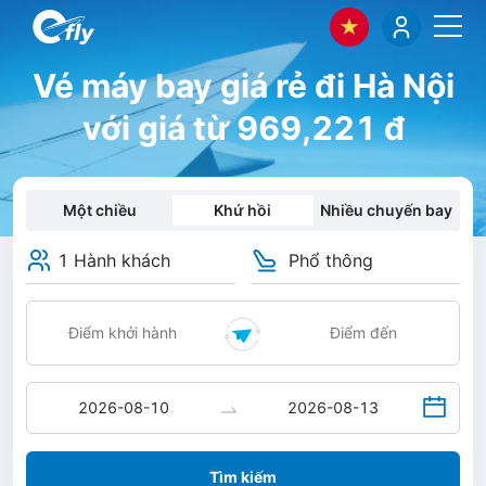
Vé máy bay giá rẻ đi Hà Nội
với giá từ 969,221 đ
Một chiều
Khứ hồi
Nhiều chuyến bay
1 Hành khách
Phổ thông
Tìm kiếm