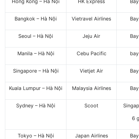
Hong Kong – Hà Nội
HK Express
Bay
Bangkok – Hà Nội
Vietravel Airlines
Bay
Seoul – Hà Nội
Jeju Air
Bay
Manila – Hà Nội
Cebu Pacific
bay
Singapore – Hà Nội
Vietjet Air
Bay
Kuala Lumpur – Hà Nội
Malaysia Airlines
Bay
Sydney – Hà Nội
Scoot
Singap
6 
Tokyo – Hà Nội
Japan Airlines
Bay