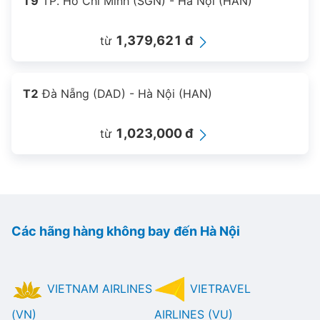
T9
TP. Hồ Chí Minh (SGN) - Hà Nội (HAN)
1,379,621 đ
từ
T2
Đà Nẵng (DAD) - Hà Nội (HAN)
1,023,000 đ
từ
Các hãng hàng không bay đến Hà Nội
VIETNAM AIRLINES
VIETRAVEL
(VN)
AIRLINES (VU)