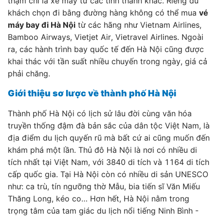
thậm chí là xe máy từ các tỉnh thành khác. Riêng du
khách chọn đi bằng đường hàng không có thể mua
vé
máy bay đi Hà Nội
từ các hãng như Vietnam Airlines,
Bamboo Airways, Vietjet Air, Vietravel Airlines. Ngoài
ra, các hành trình bay quốc tế đến Hà Nội cũng được
khai thác với tần suất nhiều chuyến trong ngày, giá cả
phải chăng.
Giới thiệu sơ lược về thành phố Hà Nội
Thành phố Hà Nội có lịch sử lâu đời cùng văn hóa
truyền thống đậm đà bản sắc của dân tộc Việt Nam, là
địa điểm du lịch quyến rũ mà bất cứ ai cũng muốn đến
khám phá một lần. Thủ đô Hà Nội là nơi có nhiều di
tích nhất tại Việt Nam, với 3840 di tích và 1164 di tích
cấp quốc gia. Tại Hà Nội còn có nhiều di sản UNESCO
như: ca trù, tín ngưỡng thờ Mẫu, bia tiến sĩ Văn Miếu
Thăng Long, kéo co… Hơn hết, Hà Nội nằm trong
trọng tâm của tam giác du lịch nổi tiếng Ninh Bình -