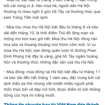
bởi cái nóng oi ả. Vào mùa hè, người dân Hà Nội
thường rủ nhau ngồi ở góc hồ Tây và thưởng thức que
kem Tràng Tiền mát lạnh.
- Mùa thu: mùa thu Hà Nội bắt đầu từ tháng 8 và kéo
dài đến tháng 10, là thời điểm Thủ đô lãng mạn và
mộng mơ hơn bao giờ hết. Mùa thu Hà Nội nồng nàn
hoa sữa và thoang thoảng mùi thơm cốm mới. Vi vu
mùa thu Hà Nội, bạn đừng quên lượn lờ đường Phan
Đình Phùng trải đầy lá vàng, ghé hồ Tây ngắm hoàng
hôn và thưởng thức những đặc sản của thu Hà Nội.
- Mùa đông: mùa đông tại Hà Nội bắt đầu từ tháng 11
và kéo dài đến hết tháng 1 năm sau, đặc trưng bởi cái
lạnh thấu da thịt nhưng vẫn khiến nhiều người phải
thổn thức bởi vẻ đẹp trữ tình, được điểm tô bởi những
bông cúc họa mi trắng muốt.
Thông tin chuyến bay từ Việt Nam đến thành