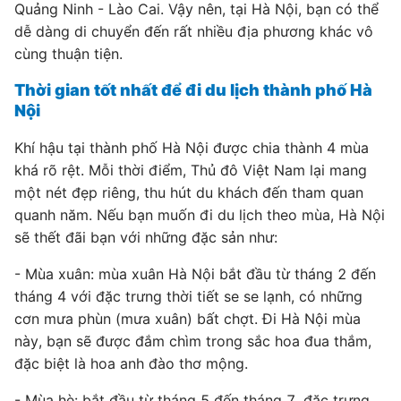
Quảng Ninh - Lào Cai. Vậy nên, tại Hà Nội, bạn có thể
dễ dàng di chuyển đến rất nhiều địa phương khác vô
cùng thuận tiện.
Thời gian tốt nhất để đi du lịch thành phố Hà
Nội
Khí hậu tại thành phố Hà Nội được chia thành 4 mùa
khá rõ rệt. Mỗi thời điểm, Thủ đô Việt Nam lại mang
một nét đẹp riêng, thu hút du khách đến tham quan
quanh năm. Nếu bạn muốn đi du lịch theo mùa, Hà Nội
sẽ thết đãi bạn với những đặc sản như:
- Mùa xuân: mùa xuân Hà Nội bắt đầu từ tháng 2 đến
tháng 4 với đặc trưng thời tiết se se lạnh, có những
cơn mưa phùn (mưa xuân) bất chợt. Đi Hà Nội mùa
này, bạn sẽ được đắm chìm trong sắc hoa đua thắm,
đặc biệt là hoa anh đào thơ mộng.
- Mùa hè: bắt đầu từ tháng 5 đến tháng 7, đặc trưng