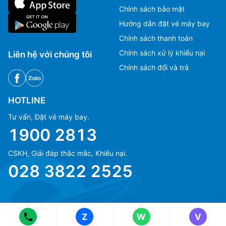
Chính sách bảo mật
Hướng dẫn đặt vé máy bay
Chính sách thanh toán
Chính sách xử lý khiếu nại
Liên hệ với chúng tôi
Chính sách đổi và trả
HOTLINE
Tư vấn, Đặt vé máy bay.
1900 2813
CSKH, Giải đáp thắc mắc, Khiếu nại.
Ms Hằng
Ms Hằng
028 3822 2525
(+84) 70 854 1213
(+84) 70 854 1213
Ms Huỳnh
Ms Huỳnh
(+84) 90 295 1213
(+84) 90 295 1213
Z
W
V
© Copyright 2018 eFly.vn · All Rights reserved.