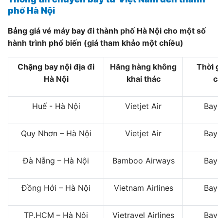
phố Hà Nội
Bảng giá vé máy bay đi thành phố Hà Nội cho một số
hành trình phổ biến (giá tham khảo một chiều)
Chặng bay nội địa đi
Hãng hàng không
Thời 
Hà Nội
khai thác
c
Huế - Hà Nội
Vietjet Air
Bay
Quy Nhơn – Hà Nội
Vietjet Air
Bay
Đà Nẵng – Hà Nội
Bamboo Airways
Bay
Đồng Hới – Hà Nội
Vietnam Airlines
Bay
TP.HCM – Hà Nội
Vietravel Airlines
Bay