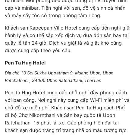
tự nhiên. Mỗi phòng đều được trang bị TV truyền hình
cáp và minibar. Tiện nghi vòi sen, đồ vệ sinh cá nhân
và máy sấy tóc có trong phòng tắm riêng.
Khách sạn Rapeepan Ville Hotel cung cấp tiện nghi giữ
hành lý và có thể sắp xếp dịch vụ đưa đón sân bay tại
quầy lễ tân 24 giờ. Dịch vụ giặt là và giặt khô cũng
được cung cấp theo yêu cầu.
Pen Ta Hug Hotel
Địa chỉ: 13 Soi Sukha Uppatham 9, Muang Ubon, Ubon
Ratchathani , 34000 Ubon Ratchathani, Thái Lan
Pen Ta Hug Hotel cung cấp chỗ nghỉ đầy phong cách
với ban công. Nơi nghỉ này cung cấp Wi-Fi miễn phí và
chỗ đỗ xe miễn phí. Khách sạn Pen Ta Hug cách Phố
đi bộ Chợ Nikornthani và Sân bay quốc tế Ubon
Ratchathani 15 phút lái xe. Các phòng hiện đại tại
khách sạn được trang trí trang nhã có màu tường rực