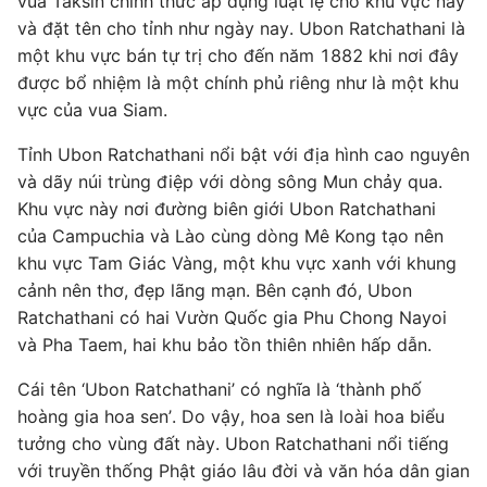
vua Taksin chính thức áp dụng luật lệ cho khu vực này
và đặt tên cho tỉnh như ngày nay. Ubon Ratchathani là
một khu vực bán tự trị cho đến năm 1882 khi nơi đây
được bổ nhiệm là một chính phủ riêng như là một khu
vực của vua Siam.
Tỉnh Ubon Ratchathani nổi bật với địa hình cao nguyên
và dãy núi trùng điệp với dòng sông Mun chảy qua.
Khu vực này nơi đường biên giới Ubon Ratchathani
của Campuchia và Lào cùng dòng Mê Kong tạo nên
khu vực Tam Giác Vàng, một khu vực xanh với khung
cảnh nên thơ, đẹp lãng mạn. Bên cạnh đó, Ubon
Ratchathani có hai Vườn Quốc gia Phu Chong Nayoi
và Pha Taem, hai khu bảo tồn thiên nhiên hấp dẫn.
Cái tên ‘Ubon Ratchathani’ có nghĩa là ‘thành phố
hoàng gia hoa sen’. Do vậy, hoa sen là loài hoa biểu
tưởng cho vùng đất này. Ubon Ratchathani nổi tiếng
với truyền thống Phật giáo lâu đời và văn hóa dân gian