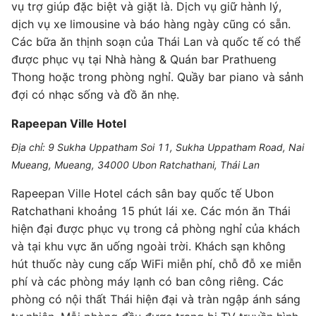
vụ trợ giúp đặc biệt và giặt là. Dịch vụ giữ hành lý,
dịch vụ xe limousine và báo hàng ngày cũng có sẵn.
Các bữa ăn thịnh soạn của Thái Lan và quốc tế có thể
được phục vụ tại Nhà hàng & Quán bar Prathueng
Thong hoặc trong phòng nghỉ. Quầy bar piano và sảnh
đợi có nhạc sống và đồ ăn nhẹ.
Rapeepan Ville Hotel
Địa chỉ: 9 Sukha Uppatham Soi 11, Sukha Uppatham Road, Nai
Mueang, Mueang, 34000 Ubon Ratchathani, Thái Lan
Rapeepan Ville Hotel cách sân bay quốc tế Ubon
Ratchathani khoảng 15 phút lái xe. Các món ăn Thái
hiện đại được phục vụ trong cả phòng nghỉ của khách
và tại khu vực ăn uống ngoài trời. Khách sạn không
hút thuốc này cung cấp WiFi miễn phí, chỗ đỗ xe miễn
phí và các phòng máy lạnh có ban công riêng. Các
phòng có nội thất Thái hiện đại và tràn ngập ánh sáng