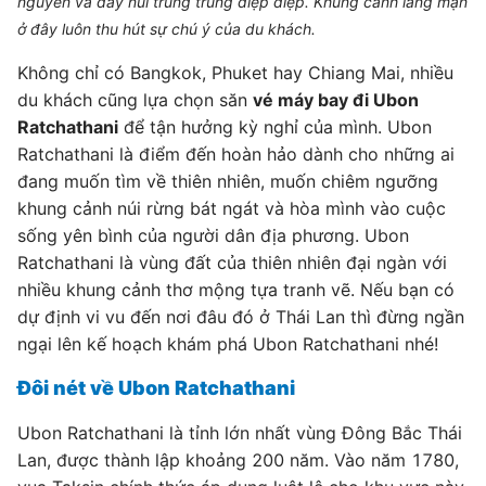
nguyên và dãy núi trùng trùng điệp điệp. Khung cảnh lãng mạn
ở đây luôn thu hút sự chú ý của du khách.
Không chỉ có Bangkok, Phuket hay Chiang Mai, nhiều
du khách cũng lựa chọn săn
vé máy bay đi Ubon
Ratchathani
để tận hưởng kỳ nghỉ của mình. Ubon
Ratchathani là điểm đến hoàn hảo dành cho những ai
đang muốn tìm về thiên nhiên, muốn chiêm ngưỡng
khung cảnh núi rừng bát ngát và hòa mình vào cuộc
sống yên bình của người dân địa phương. Ubon
Ratchathani là vùng đất của thiên nhiên đại ngàn với
nhiều khung cảnh thơ mộng tựa tranh vẽ. Nếu bạn có
dự định vi vu đến nơi đâu đó ở Thái Lan thì đừng ngần
ngại lên kế hoạch khám phá Ubon Ratchathani nhé!
Đôi nét về Ubon Ratchathani
Ubon Ratchathani là tỉnh lớn nhất vùng Đông Bắc Thái
Lan, được thành lập khoảng 200 năm. Vào năm 1780,