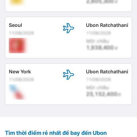
2,805,300
đ
Seoul
Ubon Ratchathani
11/08/2026
11/08/2026
Một chiều
1,938,400
đ
New York
Ubon Ratchathani
11/08/2026
11/08/2026
Một chiều
25,152,400
đ
Tìm thời điểm rẻ nhất để bay đến Ubon