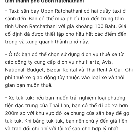
tâm thành phố Ubon Ratchathani
- Taxi: sân bay Ubon Ratchathani có hai quầy taxi ở
sảnh đến. Bạn có thể mua phiếu taxi đến trung tâm
tỉnh Ubon Ratchathani với giá khoảng 100 Baht. Giá
cố định đã được thiết lập cho hầu hết các điểm đến
trong và xung quanh thành phố này.
- Ô tô: bạn có thể chọn sử dụng dịch vụ thuê xe từ
các công ty cung cấp dịch vụ như Hertz, Avis,
National, Budget, Bizcar Rental và Thai Rent A Car. Chi
phí thuê xe giao động tùy thuộc vào loại xe và thời
gian bạn muốn thuê.
- Xe tuk-tuk: nếu bạn muốn trải nghiệm loại phương
tiện đặc trưng của Thái Lan, bạn có thể đi bộ xa hơn
200m so với khu vực đỗ xe chung của sân bay để gọi
tuk-tuk. Khi bằng tuk-tuk, bạn nên chú ý đến giá tiền
và trao đổi chi phí với tài xế sao cho hợp lý nhất.