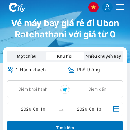
Vé máy bay giá rẻ đi Ubon
Ratchathani với giá từ 0
Một chiều
Khứ hồi
Nhiều chuyến bay
1 Hành khách
Phổ thông
Tìm kiếm