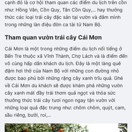
cạnh đó là cơ hội tham quan các điểm du lịch trên cồn
như: Hồng Vân, Cồn Quy, Tân Cồn Quy,... hay thưởng
thức các loại trái cây đặc sản tại vườn và đắm mình
trong những làn điệu đờn ca tài tử Nam Bộ.
Tham quan vườn trái cây Cái Mơn
Cái Mơn là một trong những điểm du lịch nổi tiếng ở
Bến Tre thuộc xã Vĩnh Thành, Chợ Lách và là điểm đến
vô cùng hấp dẫn khách du lịch. Đây là một làng quê
đậm hơi thở của Nam Bộ với những con đường nhỏ
được bao phủ bởi những rặng cây xanh trĩu quả. Ghé
về Cái Mơn du khách sẽ được khám phá những vườn
cây xanh mát đầy trái thơm quả ngọt và thỏa sức
thưởng thức trái cây tươi ngon ngay tận vườn với
những loại quả đặc trưng như: chôm chôm, quýt, cam,
sầu riêng, bưởi, roi,...