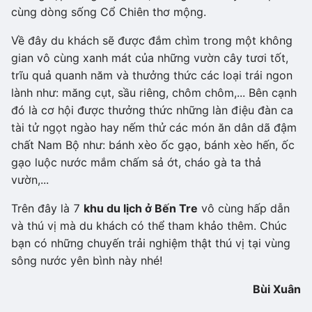
cùng dòng sống Cổ Chiên thơ mộng.
Về đây du khách sẽ được đắm chìm trong một không
gian vô cùng xanh mát của những vườn cây tươi tốt,
trĩu quả quanh năm và thưởng thức các loại trái ngon
lành như: măng cụt, sầu riêng, chôm chôm,... Bên cạnh
đó là cơ hội được thưởng thức những làn điệu đàn ca
tài tử ngọt ngào hay nếm thử các món ăn dân dã đậm
chất Nam Bộ như: bánh xèo ốc gạo, bánh xèo hến, ốc
gạo luộc nước mắm chấm sả ớt, cháo gà ta thả
vườn,...
Trên đây là 7
khu du lịch ở Bến Tre
vô cùng hấp dẫn
và thú vị mà du khách có thể tham khảo thêm. Chúc
bạn có những chuyến trải nghiệm thật thú vị tại vùng
sông nước yên bình này nhé!
Bùi Xuân