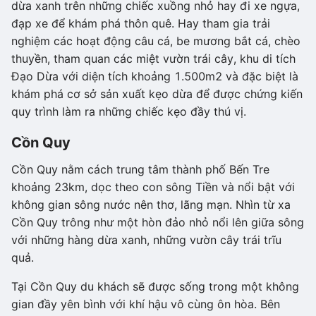
dừa xanh trên những chiếc xuồng nhỏ hay đi xe ngựa,
đạp xe để khám phá thôn quê. Hay tham gia trải
nghiệm các hoạt động câu cá, be mương bắt cá, chèo
thuyền, tham quan các miệt vườn trái cây, khu di tích
Đạo Dừa với diện tích khoảng 1.500m2 và đặc biệt là
khám phá cơ sở sản xuất kẹo dừa để được chứng kiến
quy trình làm ra những chiếc kẹo đầy thú vị.
Cồn Quy
Cồn Quy nằm cách trung tâm thành phố Bến Tre
khoảng 23km, dọc theo con sông Tiền và nổi bật với
không gian sông nước nên thơ, lãng mạn. Nhìn từ xa
Cồn Quy trông như một hòn đảo nhỏ nổi lên giữa sông
với những hàng dừa xanh, những vườn cây trái trĩu
quả.
Tại Cồn Quy du khách sẽ được sống trong một không
gian đầy yên bình với khí hậu vô cùng ôn hòa. Bên