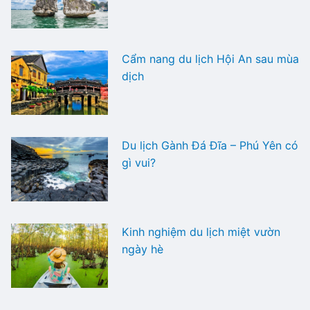
Cẩm nang du lịch Hội An sau mùa
dịch
Du lịch Gành Đá Đĩa – Phú Yên có
gì vui?
Kinh nghiệm du lịch miệt vườn
ngày hè