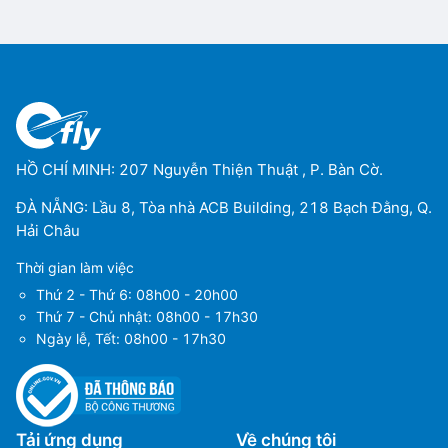
HỒ CHÍ MINH: 207 Nguyễn Thiện Thuật , P. Bàn Cờ.
ĐÀ NẴNG: Lầu 8, Tòa nhà ACB Building, 218 Bạch Đằng, Q.
Hải Châu
Thời gian làm việc
Thứ 2 - Thứ 6: 08h00 - 20h00
Thứ 7 - Chủ nhật: 08h00 - 17h30
Ngày lễ, Tết: 08h00 - 17h30
Tải ứng dụng
Về chúng tôi