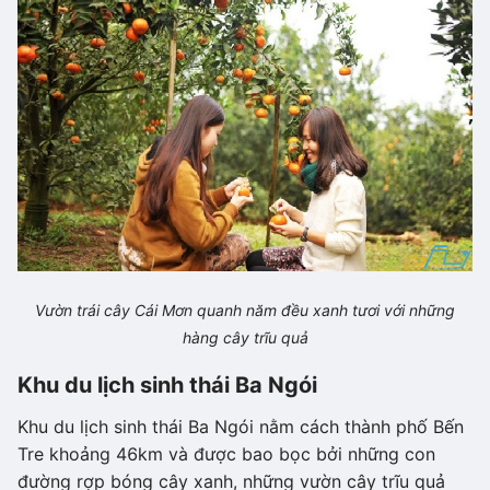
Vườn trái cây Cái Mơn quanh năm đều xanh tươi với những
hàng cây trĩu quả
Khu du lịch sinh thái Ba Ngói
Khu du lịch sinh thái Ba Ngói nằm cách thành phố Bến
Tre khoảng 46km và được bao bọc bởi những con
đường rợp bóng cây xanh, những vườn cây trĩu quả