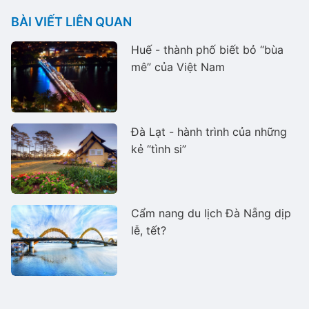
BÀI VIẾT LIÊN QUAN
Huế - thành phố biết bỏ “bùa
mê” của Việt Nam
Đà Lạt - hành trình của những
kẻ “tình si”
Cẩm nang du lịch Đà Nẵng dịp
lễ, tết?