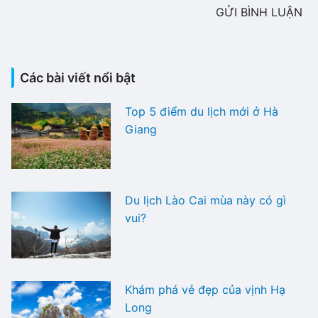
GỬI BÌNH LUẬN
Các bài viết nổi bật
Top 5 điểm du lịch mới ở Hà
Giang
Du lịch Lào Cai mùa này có gì
vui?
Khám phá vẻ đẹp của vịnh Hạ
Long