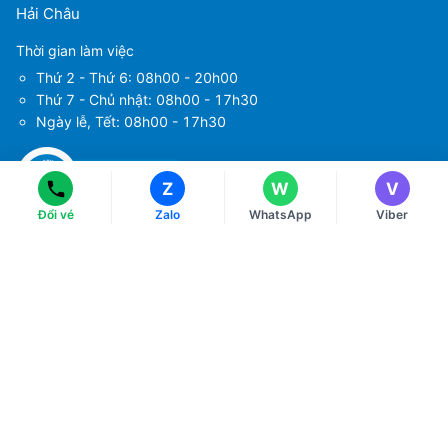
Hải Châu
Thời gian làm việc
Ms Hằng
Ms Hằng
Thứ 2 - Thứ 6: 08h00 - 20h00
(+84) 70 854 1213
(+84) 70 854 1213
Thứ 7 - Chủ nhật: 08h00 - 17h30
Ngày lễ, Tết: 08h00 - 17h30
Ms Huỳnh
Ms Huỳnh
(+84) 90 295 1213
(+84) 90 295 1213
Z
W
V
Đổi vé
Zalo
WhatsApp
Viber
Tải ứng dụng
Về chúng tôi
Điều khoản sử dụng
Chính sách bảo mật
Hướng dẫn đặt vé máy bay
Chính sách thanh toán
Chính sách xử lý khiếu nại
Liên hệ với chúng tôi
Chính sách đổi và trả