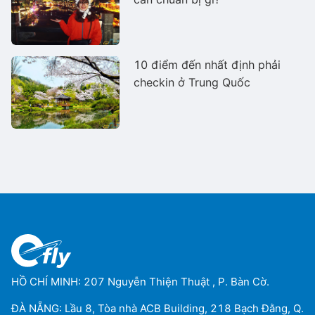
10 điểm đến nhất định phải
checkin ở Trung Quốc
HỒ CHÍ MINH: 207 Nguyễn Thiện Thuật , P. Bàn Cờ.
ĐÀ NẴNG: Lầu 8, Tòa nhà ACB Building, 218 Bạch Đằng, Q.