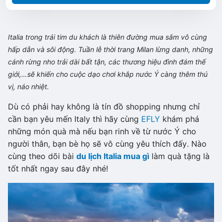
Italia trong trái tim du khách là thiên đường mua sắm vô cùng
hấp dẫn và sôi động. Tuần lễ thời trang Milan lừng danh, những
cánh rừng nho trải dài bất tận, các thương hiệu đình đám thế
giới,…sẽ khiến cho cuộc dạo chơi khắp nước Ý càng thêm thú
vị, náo nhiệt.
Dù có phải hay không là tín đồ shopping nhưng chỉ
cần bạn yêu mến Italy thì hãy cùng
EFLY
khám phá
những món quà mà nếu bạn rinh về từ nước Ý cho
người thân, bạn bè họ sẽ vô cùng yêu thích đấy. Nào
cùng theo dõi bài
du lịch Italia mua gì
làm quà tặng là
tốt nhất ngay sau đây nhé!