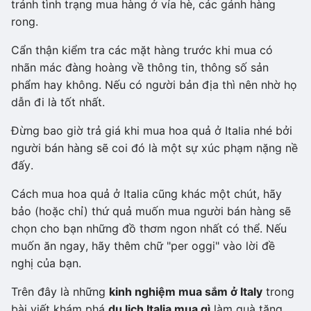
tránh tình trạng mua hàng ở vỉa hè, các gánh hàng
rong.
Cẩn thận kiểm tra các mặt hàng trước khi mua có
nhãn mác đàng hoàng về thông tin, thông số sản
phẩm hay không. Nếu có người bản địa thì nên nhờ họ
dẫn đi là tốt nhất.
Đừng bao giờ trả giá khi mua hoa quả ở Italia nhé bởi
người bán hàng sẽ coi đó là một sự xúc phạm nặng nề
đấy.
Cách mua hoa quả ở Italia cũng khác một chút, hãy
bảo (hoặc chỉ) thứ quả muốn mua người bán hàng sẽ
chọn cho bạn những đồ thơm ngon nhất có thể. Nếu
muốn ăn ngay, hãy thêm chữ "per oggi" vào lời đề
nghị của bạn.
Trên đây là những
kinh nghiệm mua sắm ở Italy
trong
bài viết khám phá
du lịch Italia mua gì
làm quà tặng