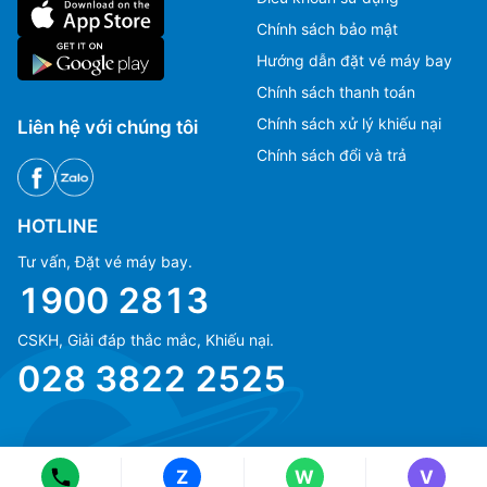
Chính sách bảo mật
Hướng dẫn đặt vé máy bay
Chính sách thanh toán
Chính sách xử lý khiếu nại
Liên hệ với chúng tôi
Chính sách đổi và trả
HOTLINE
Tư vấn, Đặt vé máy bay.
1900 2813
CSKH, Giải đáp thắc mắc, Khiếu nại.
Ms Hằng
Ms Hằng
028 3822 2525
(+84) 70 854 1213
(+84) 70 854 1213
Ms Huỳnh
Ms Huỳnh
(+84) 90 295 1213
(+84) 90 295 1213
Z
W
V