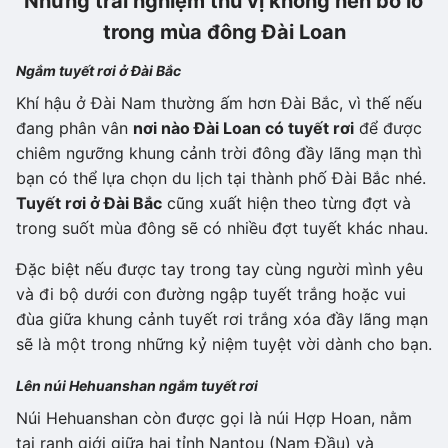
Những trải nghiệm thú vị không nên bỏ lỡ
trong mùa đông Đài Loan
Ngắm tuyết rơi ở Đài Bắc
Khí hậu ở Đài Nam thường ấm hơn Đài Bắc, vì thế nếu
đang phân vân
nơi nào Đài Loan có tuyết rơi
để được
chiêm ngưỡng khung cảnh trời đông đầy lãng mạn thì
bạn có thể lựa chọn du lịch tại thành phố Đài Bắc nhé.
Tuyết rơi ở Đài Bắc
cũng xuất hiện theo từng đợt và
trong suốt mùa đông sẽ có nhiều đợt tuyết khác nhau.
Đặc biệt nếu được tay trong tay cùng người mình yêu
và đi bộ dưới con đường ngập tuyết trắng hoặc vui
đùa giữa khung cảnh tuyết rơi trắng xóa đầy lãng mạn
sẽ là một trong những kỷ niệm tuyệt vời dành cho bạn.
Lên núi Hehuanshan ngắm tuyết rơi
Núi Hehuanshan còn được gọi là núi Hợp Hoan, nằm
tại ranh giới giữa hai tỉnh Nantou (Nam Đầu) và