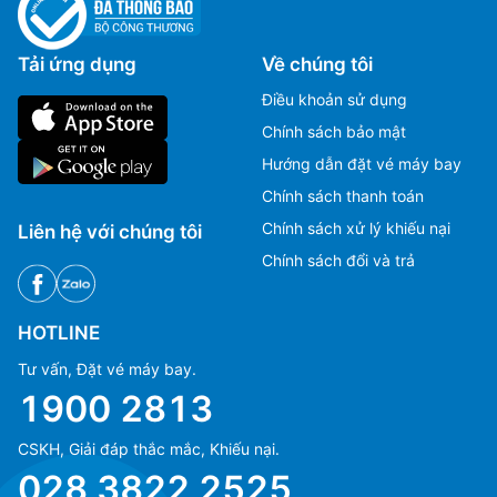
Sân bay Girua
(PNP)
Tải ứng dụng
Về chúng tôi
Sân bay Tabubil
(TBG)
Điều khoản sử dụng
Chính sách bảo mật
Sân bay Tari
(TIZ)
Hướng dẫn đặt vé máy bay
Sân bay Vanimo
(VAI)
Chính sách thanh toán
Chính sách xử lý khiếu nại
Liên hệ với chúng tôi
Sân bay Wapenamanda
(WBM)
Chính sách đổi và trả
Sân bay Boram
(WWK)
HOTLINE
Sân bay Đảo Misima
(MIS)
Tư vấn, Đặt vé máy bay.
1900 2813
CSKH, Giải đáp thắc mắc, Khiếu nại.
Ms Hằng
Ms Hằng
028 3822 2525
(+84) 70 854 1213
(+84) 70 854 1213