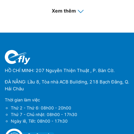
Sân bay Madang
(MAG)
Xem thêm
Sân bay Momote
(MAS)
Sân bay Mendi
(MDU)
Sân bay quốc tế Jacksons
(POM)
Sân bay Tokua
(RAB)
HỒ CHÍ MINH: 207 Nguyễn Thiện Thuật , P. Bàn Cờ.
Sân bay Buka
(BUA)
ĐÀ NẴNG: Lầu 8, Tòa nhà ACB Building, 218 Bạch Đằng, Q.
Hải Châu
Sân bay Daru
(DAU)
Thời gian làm việc
Sân bay Aropa
(KIE)
Thứ 2 - Thứ 6: 08h00 - 20h00
Thứ 7 - Chủ nhật: 08h00 - 17h30
Sân bay Kiunga
(UNG)
Ngày lễ, Tết: 08h00 - 17h30
Sân bay Moro
(MXH)