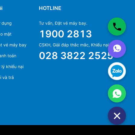
i
HOTLINE
ử dụng
Tư vấn, Đặt vé máy bay.
1900 2813
ảo mật
Ms Hằng
t vé máy bay
CSKH, Giải đáp thắc mắc, Khiếu nại.
(+84) 70 854 1213
028 3822 2525
anh toán
Ms Huỳnh
(+84) 90 295 1213
lý khiếu nại
 và trả
Ms Hằng
(+84) 70 854 1213
Ms Huỳnh
(+84) 90 295 1213