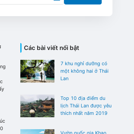
4
Các bài viết nổi bật
7 khu nghỉ dưỡng có
ởng
một không hai ở Thái
Lan
óc
ấy
Top 10 địa điểm du
lịch Thái Lan được yêu
thích nhất năm 2019
rúc
20
Vườn quốc gia Khao