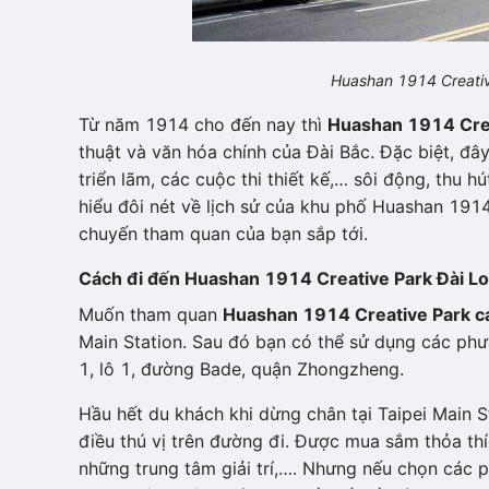
Huashan 1914 Creati
Từ năm 1914 cho đến nay thì
Huashan 1914 Cre
thuật và văn hóa chính của Đài Bắc. Đặc biệt, đâ
triển lãm, các cuộc thi thiết kế,… sôi động, thu 
hiểu đôi nét về lịch sử của khu phố Huashan 1914
chuyến tham quan của bạn sắp tới.
Cách đi đến
Huashan 1914 Creative Park
Đ
ài
L
o
Muốn tham quan
Huashan 1914 Creative Park c
Main Station. Sau đó bạn có thể sử dụng các phư
1, lô 1, đường Bade, quận Zhongzheng.
Hầu hết du khách khi dừng chân tại Taipei Main S
điều thú vị trên đường đi. Được mua sắm thỏa th
những trung tâm giải trí,…. Nhưng nếu chọn các 