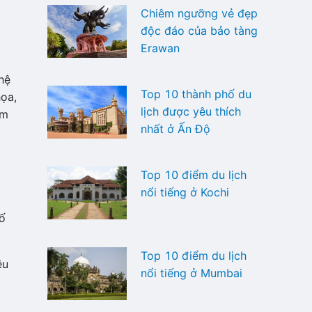
Chiêm ngưỡng vẻ đẹp
độc đáo của bảo tàng
Erawan
hệ
Top 10 thành phố du
họa,
lịch được yêu thích
ìm
nhất ở Ấn Độ
o
Top 10 điểm du lịch
nổi tiếng ở Kochi
số
Top 10 điểm du lịch
ều
nổi tiếng ở Mumbai