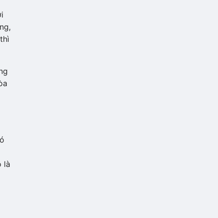
i
ng,
thì
ững
òa
có
 là