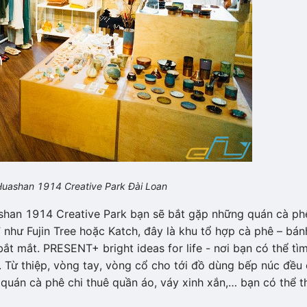
uashan 1914 Creative Park
Đ
ài
L
oan
shan 1914 Creative Park bạn sẽ bắt gặp những quán cà ph
e” như Fujin Tree hoặc Katch, đây là khu tổ hợp cà phê – bán
ắt mắt. PRESENT+ bright ideas for life - nơi bạn có thể tì
ẻ. Từ thiệp, vòng tay, vòng cổ cho tới đồ dùng bếp núc đều
 quán cà phê chi thuê quần áo, váy xinh xắn,… bạn có thể t