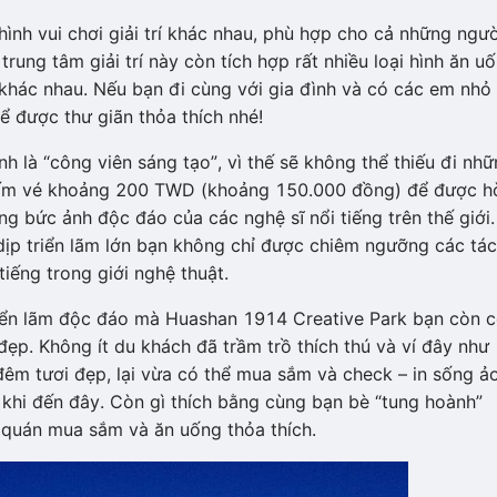
 hình vui chơi giải trí khác nhau, phù hợp cho cả những ngườ
trung tâm giải trí này còn tích hợp rất nhiều loại hình ăn uố
hác nhau. Nếu bạn đi cùng với gia đình và có các em nhỏ 
để được thư giãn thỏa thích nhé!
là “công viên sáng tạo”, vì thế sẽ không thể thiếu đi nh
 tấm vé khoảng 200 TWD (khoảng 150.000 đồng) để được h
 bức ảnh độc đáo của các nghệ sĩ nổi tiếng trên thế giới.
p triển lãm lớn bạn không chỉ được chiêm ngưỡng các tác
iếng trong giới nghệ thuật.
iển lãm độc đáo mà Huashan 1914 Creative Park bạn còn 
đẹp. Không ít du khách đã trầm trồ thích thú và ví đây như
m tươi đẹp, lại vừa có thể mua sắm và check – in sống ảo
 khi đến đây. Còn gì thích bằng cùng bạn bè “tung hoành”
 quán mua sắm và ăn uống thỏa thích.