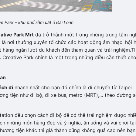
ve Park
– khu phố sầm uất ở Đài Loan
ative Park
Mrt
đã trở thành một trong những trung tâm ng
y là nơi thường xuyên tổ chức các hoạt động âm nhạc, hội 
hút hàng ngàn lượt du khách đến tham quan và trải nghiệm.T
 Creative Park chính là một trong những điều cần thiết ch
an
ách đi
nhanh nhất cho bạn đó chính là di chuyển từ Taipei
ơng tiện như đi bộ, đi xe bus, metro (MRT),… theo đường 
tation đều chọn cách đi bộ để có thể trải nghiệm được nhi
ích những món hàng đẹp và ý nghĩa, ăn uống và vui chơi tại
phương tiện khác thì giá thành cũng không quá cao nên bạn