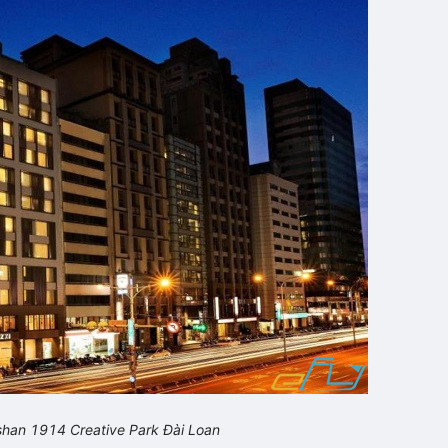
han 1914 Creative Park
Đ
ài
L
oan