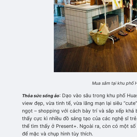
Mua sắm tại khu phố
H
: Dạo vào sâu trong khu phố Hua
Thỏa sức sống ảo
view đẹp, vừa tinh tế, vừa lãng mạn lại siêu “cut
ngọt – shopping với cách bày trí và sắp xếp khá b
thấy cực kì nhiều đồ sáng tạo của các nghệ sĩ tr
thể tìm thấy ở Present+. Ngoài ra, còn có một số
để mặc và chụp hình tùy thích.