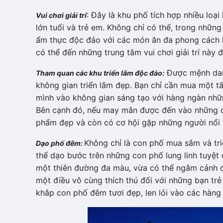
: Đây là khu phố tích hợp nhiều loại
Vui chơi giải trí
lớn tuổi và trẻ em. Không chỉ có thế, trong những 
ẩm thực độc đáo với các món ăn đa phong cách k
có thể đến những trung tâm vui chơi giải trí này 
Được mệnh danh 
Tham quan các khu triển lãm độc đáo:
không gian triển lãm đẹp. Bạn chỉ cần mua một
mình vào không gian sáng tạo với hàng ngàn những
Bên cạnh đó, nếu may mắn được đến vào những dị
phẩm đẹp và còn có cơ hội gặp những người nổi t
Không chỉ là con phố mua sắm và tr
Dạo phố đêm:
thể dạo bước trên những con phố lung linh tuyệt 
một thiên đường đa màu, vừa có thể ngắm cảnh đê
một điều vô cùng thích thú đối với những bạn trẻ
khắp con phố đêm tươi đẹp, len lỏi vào các hàng