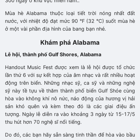
300 ngày ở khu vực miền nam..
Mùa hè Alabama thuộc loại tiết trời nóng nhất đất
nước, với nhiệt độ đạt mức 90 °F (32 °C) suốt mùa hè
ở một vài phần địa hình của bang bạn nhé.
Khám phá Alabama
Lễ hội, thành phố Gulf Shores, Alabama
Handout Music Fest được xem là lễ hội được tổ chức
lần thứ 6 với sự kết hợp của âm nhạc và rất nhiều hoạt
động trên biển. Những nhạc sỹ, ca sỹ và những nghệ
sỹ này tề tựu về thăm thành phố biển Gulf Shóe cùng
hòa vào không khí nô nức, náo động của hương vị hải
sản khó quên và kèm theo đó là các giai điệu ấn
tượng. Ngày lễ diễn ra vào khoảng 3 ngày từ 15-17/5
thu hút hơn 70 nghệ sĩ nổi tiếng.
Do đó, các bạn hãy sẵn sàng tinh thần để hòa vào bầu