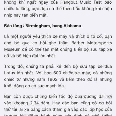
không khí ngất ngay của Hangout Music Fest bao
nhiều lo lắng, bực dọc cứ thế theo bầu không khí nhộn
nhịp này tan biến mất.
Bảo tàng : Birmingham, bang Alabama
Là một người yêu thích xe máy và thích ô tô cổ, bạn
chớ bỏ qua cơ hội ghé thăm Barber Motorsports
Museum để có thể tận mắt chứng kiến bộ sưu tập xe
cổ và bộ hiện đại lớn nhất.
Trong đó, chúng ta phải kể đến bộ sưu tập xe đua
Lotus lớn nhất. Với hơn 600 chiếc xe máy, có những
chiếc từ những năm 1902 và kèm theo đó là những
khối động cơ có sức mạnh lớn.
Bạn còn được chứng kiến tốc độ đua đường dài rơi
vào khoảng 2,34 dặm. Hay các bạn cũng có cơ hội
thử tài lái xe bằng cách tham gia vào các lớp học của
trường khi đồng hành cùng gia đình và ghé thăm