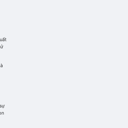
uất
ử
à
 sự
̀n