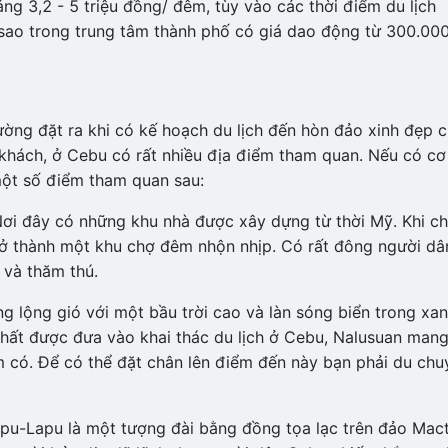
ảng 3,2 - 5 triệu đồng/ đêm, tùy vào các thời điểm du lịch
 sao trong trung tâm thành phố có giá dao động từ 300.00
ường đặt ra khi có kế hoạch du lịch đến hòn đảo xinh đẹp c
́t khách, ở Cebu có rất nhiều địa điểm tham quan. Nếu có cơ
một số điểm tham quan sau:
ơi đây có những khu nhà được xây dựng từ thời Mỹ. Khi ch
ở thành một khu chợ đêm nhộn nhịp. Có rất đông người dâ
và thăm thú.
 lộng gió với một bầu trời cao và làn sóng biển trong xan
hỏ nhất được đưa vào khai thác du lịch ở Cebu, Nalusuan man
́m có. Để có thể đặt chân lên điểm đến này bạn phải du chu
u-Lapu là một tượng đài bằng đồng tọa lạc trên đảo Mac