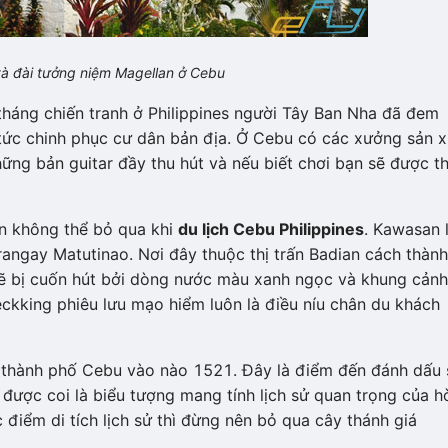
 đài tưởng niệm Magellan ở Cebu
áng chiến tranh ở Philippines người Tây Ban Nha đã đem
c chinh phục cư dân bản địa. Ở Cebu có các xưởng sản x
ững bản guitar đầy thu hút và nếu biết chơi bạn sẽ được th
n không thể bỏ qua khi
du lịch Cebu Philippines
. Kawasan l
Barangay Matutinao. Nơi đây thuộc thị trấn Badian cách thành
bị cuốn hút bởi dòng nước màu xanh ngọc và khung cảnh
eckking phiêu lưu mạo hiểm luôn là điều níu chân du khách
i thành phố Cebu vào nào 1521. Đây là điểm đến đánh dấu
ược coi là biểu tượng mang tính lịch sử quan trọng của ho
điểm di tích lịch sử thì đừng nên bỏ qua cây thánh giá