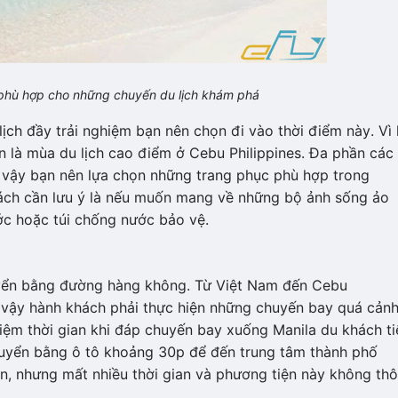
u phù hợp cho những chuyến du lịch khám phá
ch đầy trải nghiệm bạn nên chọn đi vào thời điểm này. Vì l
là mùa du lịch cao điểm ở Cebu Philippines. Đa phần các
vì vậy bạn nên lựa chọn những trang phục phù hợp trong
khách cần lưu ý là nếu muốn mang về những bộ ảnh sống ảo
c hoặc túi chống nước bảo vệ.
uyển bằng đường hàng không. Từ Việt Nam đến Cebu
 vậy hành khách phải thực hiện những chuyến bay quá cản
 kiệm thời gian khi đáp chuyến bay xuống Manila du khách ti
uyển bằng ô tô khoảng 30p để đến trung tâm thành phố
ền, nhưng mất nhiều thời gian và phương tiện này không th