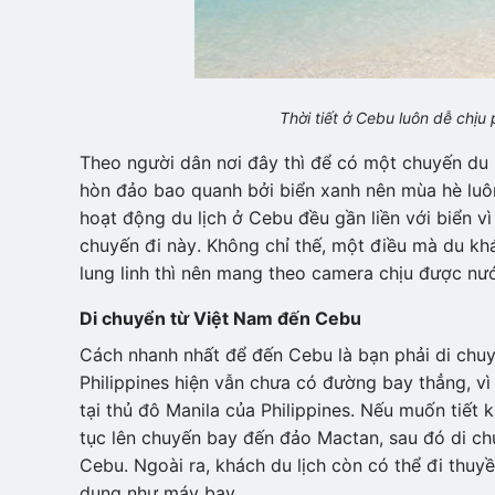
Thời tiết ở Cebu luôn dễ chị
Theo người dân nơi đây thì để có một chuyến du lị
hòn đảo bao quanh bởi biển xanh nên mùa hè luôn 
hoạt động du lịch ở Cebu đều gần liền với biển 
chuyến đi này. Không chỉ thế, một điều mà du 
lung linh thì nên mang theo camera chịu được nướ
Di chuyển từ Việt Nam đến Cebu
Cách nhanh nhất để đến Cebu là bạn phải di ch
Philippines hiện vẫn chưa có đường bay thẳng, vì
tại thủ đô Manila của Philippines. Nếu muốn tiết
tục lên chuyến bay đến đảo Mactan, sau đó di ch
Cebu. Ngoài ra, khách du lịch còn có thể đi thuy
dụng như máy bay.