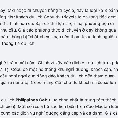
ey, taxi hoặc di chuyển bằng tricycle, đây là loại xe 3 bánh
ũng như khách du lịch Cebu thì tricycle là phương tiện đem
i địa hình hơn cả. Bạn có thể lựa chọn loại phương tiện di
hư nhu cầu. Giá các phương thức di chuyển ở đây không quá
m bảo không bị “chặt chém” bạn nên tham khảo kinh nghiệm 
 thông tin du lịch.
hé thăm mỗi năm. Chính vì vậy các dịch vụ du lịch trong đ
tư. Tại Cebu có một hệ thống khu nghỉ dưỡng, khách sạn, nh
 cầu nghỉ ngơi của đông đảo khách du lịch đến tham quan
giá rẻ nơi ở tại Cebu mang đến cho du khách nhiều sự lựa
 du lịch
Philippines Cebu
lựa chọn nhất là trung tâm thành
ch biển). Một số resort 5 sao liền biển trên đảo Mactan luô
i cùng các dịch vụ nghỉ dưỡng đẳng cấp và đa dạng. Giá ca