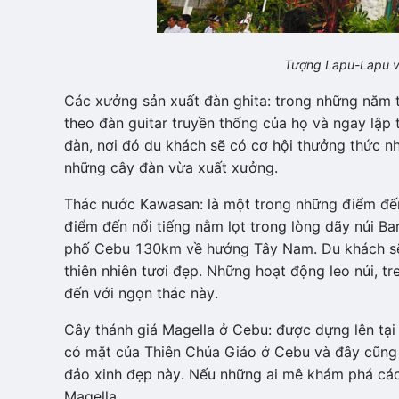
Tượng Lapu-Lapu và
Các xưởng sản xuất đàn ghita: trong những năm th
theo đàn guitar truyền thống của họ và ngay lập tứ
đàn, nơi đó du khách sẽ có cơ hội thưởng thức nh
những cây đàn vừa xuất xưởng.
Thác nước Kawasan: là một trong những điểm đế
điểm đến nổi tiếng nằm lọt trong lòng dãy núi 
phố Cebu 130km về hướng Tây Nam. Du khách sẽ 
thiên nhiên tươi đẹp. Những hoạt động leo núi, tr
đến với ngọn thác này.
Cây thánh giá Magella ở Cebu: được dựng lên tạ
có mặt của Thiên Chúa Giáo ở Cebu và đây cũng đ
đảo xinh đẹp này. Nếu những ai mê khám phá các 
Magella.