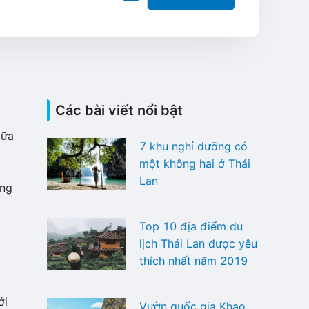
Các bài viết nổi bật
ữa
7 khu nghỉ dưỡng có
một không hai ở Thái
Lan
̃ng
Top 10 địa điểm du
lịch Thái Lan được yêu
thích nhất năm 2019
̉i
Vườn quốc gia Khao