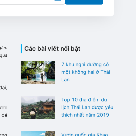
ngắm
Các bài viết nổi bật
i qua
7 khu nghỉ dưỡng có
một không hai ở Thái
Lan
ại,
Top 10 địa điểm du
lịch Thái Lan được yêu
ược
thích nhất năm 2019
y dẻ
Vườn quốc gia Khao
ượng