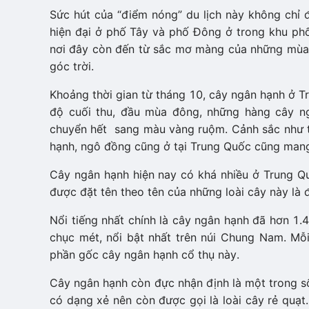
Sức hút của “điểm nóng” du lịch này không chỉ đến
hiện đại ở phố Tây và phố Đông ở trong khu p
nơi đây còn đến từ sắc mơ màng của những mùa c
góc trời.
Khoảng thời gian từ tháng 10, cây ngân hạnh ở 
độ cuối thu, đầu mùa đông, những hàng cây ng
chuyển hết sang màu vàng ruộm. Cảnh sắc như 
hạnh, ngô đồng cũng ở tại Trung Quốc cũng man
Cây ngân hạnh hiện nay có khá nhiều ở Trung Q
được đặt tên theo tên của những loài cây này l
Nổi tiếng nhất chính là cây ngân hạnh đã hơn 1.
chục mét, nổi bật nhất trên núi Chung Nam. Mỗ
phần gốc cây ngân hạnh cổ thụ này.
Cây ngân hạnh còn đực nhận định là một trong s
có dạng xẻ nên còn được gọi là loài cây rẻ quạt.