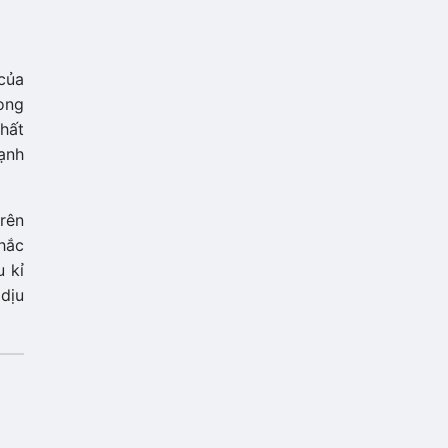
ủa
ong
chất
hạnh
rên
hắc
 kỉ
 dịu