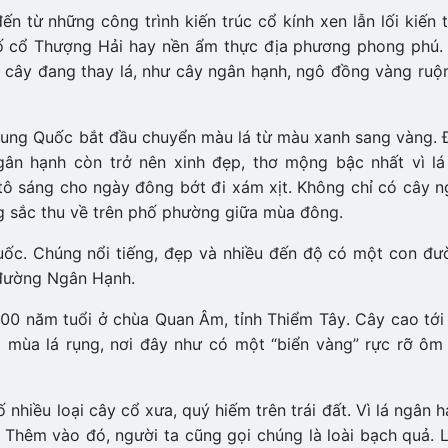
 từ những công trình kiến trúc cổ kính xen lẫn lối kiến t
hố cổ Thượng Hải hay nền ẩm thực địa phương phong phú.
ây đang thay lá, như cây ngân hạnh, ngô đồng vàng ruộ
Trung Quốc bắt đầu chuyển màu lá từ màu xanh sang vàng.
ân hạnh còn trở nên xinh đẹp, thơ mộng bậc nhất vì lá
tô sáng cho ngày đông bớt đi xám xịt. Không chỉ có cây n
g sắc thu về trên phố phường giữa mùa đông.
uốc. Chúng nổi tiếng, đẹp và nhiều đến độ có một con đư
à đường Ngân Hạnh.
400 năm tuổi ở chùa Quan Âm, tỉnh Thiểm Tây. Cây cao tới
i mùa lá rụng, nơi đây như có một “biển vàng” rực rỡ ôm 
ố nhiều loại cây cổ xưa, quý hiếm trên trái đất. Vì lá ngân 
 Thêm vào đó, người ta cũng gọi chúng là loài bạch quả. 