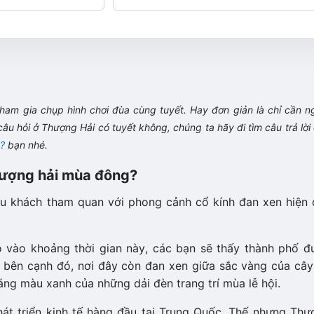
̉ tham gia chụp hình chơi đùa cùng tuyết. Hay đơn giản là chỉ cần 
âu hỏi ở Thượng Hải có tuyết không, chúng ta hãy đi tìm câu trả lờ
?
bạn nhé.
hượng hải mùa đông?
u khách tham quan với phong cảnh cổ kính đan xen hiện đ
o vào khoảng thời gian này, các bạn sẽ thấy thành phố đ
 bên cạnh đó, nơi đây còn đan xen giữa sắc vàng của câ
áng màu xanh của những dải đèn trang trí mùa lễ hội.
hát triển kinh tế hàng đầu tại Trung Quốc. Thế nhưng Th