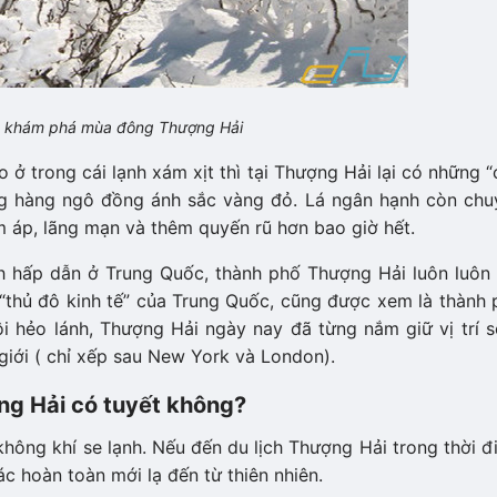
ú khám phá mùa đông Thượng Hải
ở trong cái lạnh xám xịt thì tại Thượng Hải lại có những 
g hàng ngô đồng ánh sắc vàng đỏ. Lá ngân hạnh còn chu
áp, lãng mạn và thêm quyến rũ hơn bao giờ hết.
h hấp dẫn ở Trung Quốc, thành phố Thượng Hải luôn luôn 
à “thủ đô kinh tế” của Trung Quốc, cũng được xem là thành
 hẻo lánh, Thượng Hải ngày nay đã từng nắm giữ vị trí s
 giới ( chỉ xếp sau New York và London).
ng Hải có tuyết không?
̀u không khí se lạnh. Nếu đến du lịch Thượng Hải trong thời 
oàn toàn mới lạ đến từ thiên nhiên.