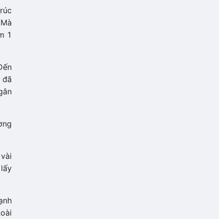
rúc
 Mà
m 1
 Đến
 đã
gân
ờng
 vài
lấy
hạnh
Loài