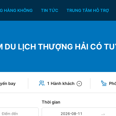
G HÀNG KHÔNG
TIN TỨC
TRUNG TÂM HỖ TRỢ
̣M DU LỊCH THƯỢNG HẢI CÓ T
yến bay
1 Hành khách
Phổ
Thời gian