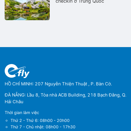
checkin ở Trung Quốc
HỒ CHÍ MINH: 207 Nguyễn Thiện Thuật , P. Bàn Cờ.
ĐÀ NẴNG: Lầu 8, Tòa nhà ACB Building, 218 Bạch Đằng, Q.
Hải Châu
Thời gian làm việc
Thứ 2 - Thứ 6: 08h00 - 20h00
Thứ 7 - Chủ nhật: 08h00 - 17h30