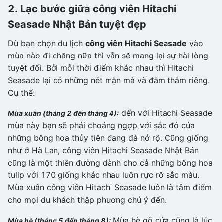
2. Lạc bước giữa
công viên
H
itachi
Seasade N
hật Bản
tuyệt đẹp
Dù bạn chọn du lịch
công viên Hitachi Seasade
vào
mùa nào đi chăng nữa thì vẫn sẽ mang lại sự hài lòng
tuyệt đối. Bởi mỗi thời điểm khác nhau thì Hitachi
Seasade lại có những nét mặn mà và đằm thắm riêng.
Cụ thể:
đến với Hitachi Seasade
Mùa xuân (tháng 2 đến tháng 4):
mùa này bạn sẽ phải choáng ngợp với sắc đỏ của
những bông hoa thủy tiên đang đà nở rộ. Cũng giống
như ở Hà Lan, công viên Hitachi Seasade Nhật Bản
cũng là một thiên đường dành cho cả những bông hoa
tulip với 170 giống khác nhau luôn rực rỡ sắc màu.
Mùa xuân công viên Hitachi Seasade luôn là tâm điểm
cho mọi du khách thập phương chú ý đến.
Mùa hè gõ cửa cũng là lúc
Mùa hè (tháng 5 đến tháng 8):