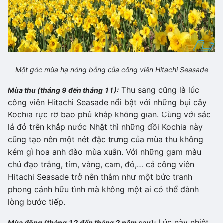
Một góc mùa hạ nóng bỏng của công viên Hitachi Seasade
Thu sang cũng là lúc
Mùa thu (tháng 9 đến tháng 11):
công viên Hitachi Seasade nổi bật với những bụi cây
Kochia rực rỡ bao phủ khắp không gian. Cùng với sắc
lá đỏ trên khắp nước Nhật thì những đồi Kochia này
cũng tạo nên một nét đặc trưng của mùa thu không
kém gì hoa anh đào mùa xuân. Với những gam màu
chủ đạo trắng, tím, vàng, cam, đỏ,… cả công viên
Hitachi Seasade trở nên thắm như một bức tranh
phong cảnh hữu tình mà không một ai có thể đành
lòng bước tiếp.
Lúc này nhiệt
Mùa đông (tháng 12 đến tháng 2 năm sau):