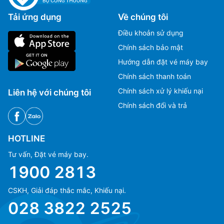
Tải ứng dụng
Về chúng tôi
Điều khoản sử dụng
Chính sách bảo mật
Hướng dẫn đặt vé máy bay
Chính sách thanh toán
Chính sách xử lý khiếu nại
Liên hệ với chúng tôi
Chính sách đổi và trả
HOTLINE
Tư vấn, Đặt vé máy bay.
1900 2813
CSKH, Giải đáp thắc mắc, Khiếu nại.
Ms Hằng
Ms Hằng
028 3822 2525
(+84) 70 854 1213
(+84) 70 854 1213
Ms Huỳnh
Ms Huỳnh