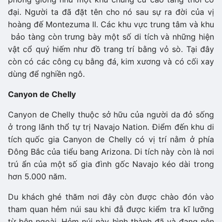
đại. Người ta đã đặt tên cho nó sau sự ra đời của vị
hoàng đế Montezuma II. Các khu vực trung tâm và khu
bảo tàng còn trưng bày một số di tích và những hiện
vật cổ quý hiếm như đồ trang trí bằng vỏ sò. Tại đây
còn có các công cụ bằng đá, kim xương và có cối xay
dùng để nghiền ngô.
Canyon de Chelly
Canyon de Chelly thuộc sở hữu của người da đỏ sống
ở trong lãnh thổ tự trị Navajo Nation. Điểm đến khu di
tích quốc gia Canyon de Chelly có vị trí nằm ở phía
Đông Bắc của tiểu bang Arizona. Di tích này còn là nơi
trú ẩn của một số gia đình gốc Navajo kéo dài trong
hơn 5.000 năm.
Du khách ghé thăm nơi đây còn được chào đón vào
tham quan hẻm núi sau khi đẫ được kiểm tra kĩ lưỡng
từ bên ngoài. Hẻm núi này hình thành đã và đang nên