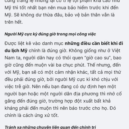
cùng tráng lệ nhưng lại có tỉ lệ tội phạm khá cao như
Mỹ thì tốt nhất bạn nên mua bảo hiểm trước khi đến
Mỹ. Sẽ không dư thừa đâu, bảo vệ bản thân vẫn là
trên hết.
Người Mỹ cực kỳ đúng giờ trong mọi công việc
Được liệt kê vào danh mục
những điều cần biết khi đi
du lịch Mỹ
chính là đúng giờ. Không giống như ở Việt
Nam ta, người dân hay có thói quen “giờ cao su”, bao
giờ cũng đến muộn vài ba chục phút. Thế nhưng, đến
với Mỹ, bạn sẽ có một cảm nhận khác, tất cả mọi thứ
đều phải đúng giờ, bởi người Mỹ cực kì khó chịu với
việc trễ giờ. Nên nếu bạn đang có dự định hẹn một
người bạn hoặc một người dân địa phương thì nhớ cố
gắng đến đúng giờ, trường hợp đột xuất bất khả
kháng phải đến muộn thì nên báo trước cho họ. Đó
chính là cách ứng xử tốt.
Tránh xa những chuyện liên quan đến chính trị