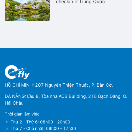
checkin ở Trung Quốc
HỒ CHÍ MINH: 207 Nguyễn Thiện Thuật , P. Bàn Cờ.
ĐÀ NẴNG: Lầu 8, Tòa nhà ACB Building, 218 Bạch Đằng, Q.
Hải Châu
Thời gian làm việc
Thứ 2 - Thứ 6: 08h00 - 20h00
Thứ 7 - Chủ nhật: 08h00 - 17h30