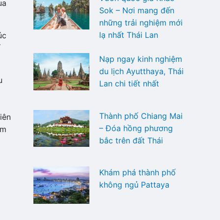
ua
Sok – Nơi mang đến
những trải nghiệm mới
lạ nhất Thái Lan
úc
í
Nạp ngay kinh nghiệm
du lịch Ayutthaya, Thái
u
Lan chi tiết nhất
Thành phố Chiang Mai
iên
– Đóa hồng phương
ệm
bắc trên đất Thái
Khám phá thành phố
không ngủ Pattaya