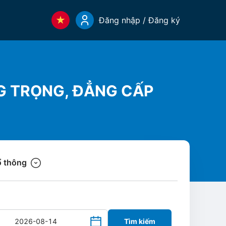
Đăng nhập / Đăng ký
G TRỌNG, ĐẲNG CẤP
 thông
Tìm kiếm