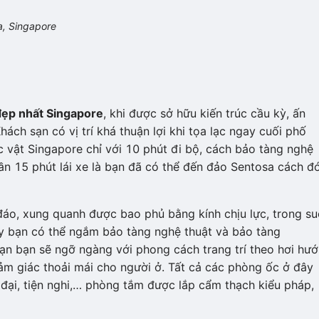
a, Singapore
đẹp nhất Singapore
, khi được sở hữu kiến trúc cầu kỳ, ấn
ch sạn có vị trí khá thuận lợi khi tọa lạc ngay cuối phố
c vật Singapore chỉ với 10 phút đi bộ, cách bảo tàng nghệ
ần 15 phút lái xe là bạn đã có thể đến đảo Sentosa cách đ
 đáo, xung quanh được bao phủ bằng kính chịu lực, trong su
ây bạn có thể ngắm bảo tàng nghệ thuật và bảo tàng
n bạn sẽ ngỡ ngàng với phong cách trang trí theo hơi hư
m giác thoải mái cho người ở. Tất cả các phòng ốc ở đây
 đại, tiện nghi,… phòng tắm được lắp cẩm thạch kiểu pháp,