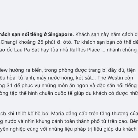
hách sạn nổi tiếng ở Singapore
. Khách sạn này nằm cách 
 Changi khoảng 25 phút đi ôtô. Từ khách sạn bạn có thể d
ao ốc Lau Pa Sat hay tòa nhà Raffles Place … nhanh chóng
w hướng ra biển, trong phòng được trang bị đầy đủ, tiện
điều hòa, tủ lạnh, máy nước nóng, két sắt… The Westin còn
tầng 31 để phục vụ những món ăn ngon và đặc sản nổi tiếng
òng tập thể hình chuẩn quốc tế giúp du khách có được nh
ch khi thiết kế hồ bơi Maria đẳng cấp trên tầng thượng củ
g nước và nhìn khung cảnh toàn thành phố từ trên cao. Bê
ên nghiệp cùng với những liệu pháp trị liệu giúp du khách