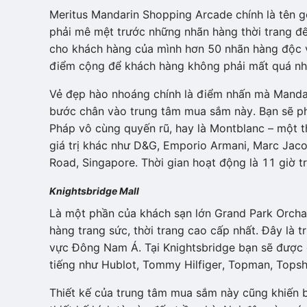
Meritus Mandarin Shopping Arcade chính là tên g
phải mê mệt trước những nhãn hàng thời trang đế
cho khách hàng của mình hơn 50 nhãn hàng độc v
điểm cộng để khách hàng không phải mất quá nhiề
Vẻ đẹp hào nhoáng chính là điểm nhấn mà Mandar
bước chân vào trung tâm mua sắm này. Bạn sẽ ph
Pháp vô cùng quyến rũ, hay là Montblanc – một t
giá trị khác như D&G, Emporio Armani, Marc Jac
Road, Singapore. Thời gian hoạt động là 11 giờ t
Knightsbridge Mall
Là một phần của khách sạn lớn Grand Park Orchar
hàng trang sức, thời trang cao cấp nhất. Đây là
vực Đông Nam Á. Tại Knightsbridge bạn sẽ được
tiếng như Hublot, Tommy Hilfiger, Topman, Topsho
Thiết kế của trung tâm mua sắm này cũng khiến 