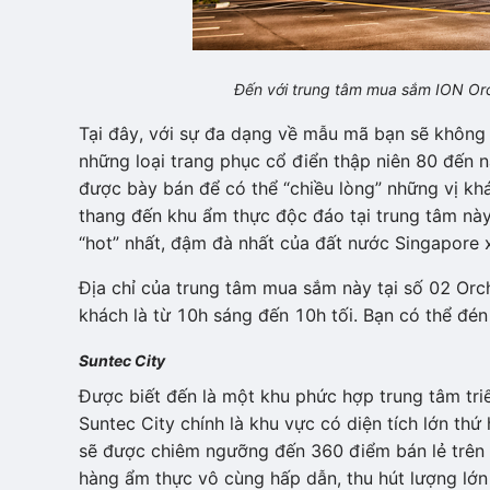
Đến với trung tâm mua sắm ION Orc
Tại đây, với sự đa dạng về mẫu mã bạn sẽ không p
những loại trang phục cổ điển thập niên 80 đến 
được bày bán để có thể “chiều lòng” những vị khá
thang đến khu ẩm thực độc đáo tại trung tâm này
“hot” nhất, đậm đà nhất của đất nước Singapore 
Địa chỉ của trung tâm mua sắm này tại số 02 Or
khách là từ 10h sáng đến 10h tối. Bạn có thể đén
Suntec City
Được biết đến là một khu phức hợp trung tâm triể
Suntec City chính là khu vực có diện tích lớn thứ
sẽ được chiêm ngưỡng đến 360 điểm bán lẻ trên 4
hàng ẩm thực vô cùng hấp dẫn, thu hút lượng lớn