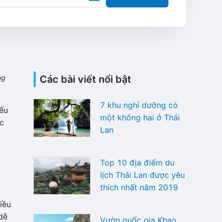
ng
Các bài viết nổi bật
7 khu nghỉ dưỡng có
ếu
một không hai ở Thái
ực
Lan
Top 10 địa điểm du
lịch Thái Lan được yêu
thích nhất năm 2019
iều
dễ
Vườn quốc gia Khao