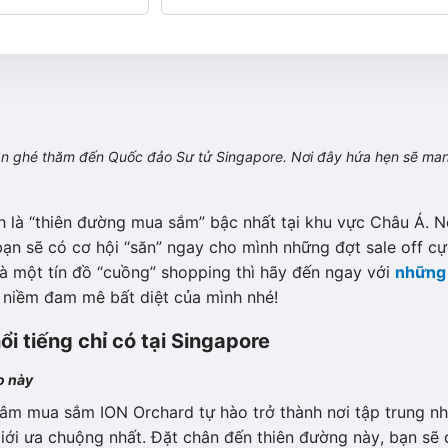
 lần ghé thăm đến Quốc đảo Sư tử Singapore. Nơi đây hứa hẹn sẽ ma
 là “thiên đường mua sắm” bậc nhất tại khu vực Châu Á. N
bạn sẽ có cơ hội “săn” ngay cho mình những đợt sale off c
là một tín đồ “cuồng” shopping thì hãy đến ngay với
những
 niềm đam mê bất diệt của mình nhé!
 tiếng chỉ có tại Singapore
o này
tâm mua sắm ION Orchard tự hào trở thành nơi tập trung nh
iới ưa chuộng nhất. Đặt chân đến thiên đường này, bạn sẽ 