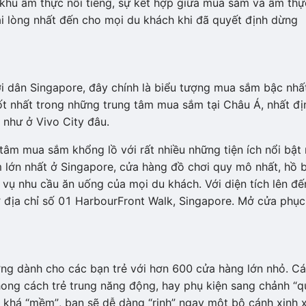
ó khu ẩm thực nổi tiếng, sự kết hợp giữa mua sắm và ẩm thự
i lòng nhất đến cho mọi du khách khi đã quyết định dừng
i dân Singapore, đây chính là biểu tượng mua sắm bậc nhấ
t nhất trong những trung tâm mua sắm tại Châu Á, nhất đị
 như ở Vivo City đâu.
âm mua sắm khổng lồ với rất nhiều những tiện ích nổi bật
 lớn nhất ở Singapore, cửa hàng đồ chơi quy mô nhất, hồ b
vụ nhu cầu ăn uống của mọi du khách. Với diện tích lên đế
 địa chỉ số 01 HarbourFront Walk, Singapore. Mở cửa phục
ởng dành cho các bạn trẻ với hơn 600 cửa hàng lớn nhỏ. C
ong cách trẻ trung năng động, hay phụ kiện sang chảnh “q
á khá “mềm”, bạn sẽ dễ dàng “rinh” ngay một bộ cánh xinh 