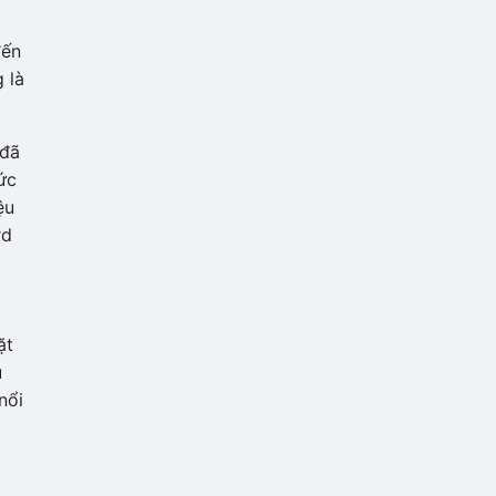
đến
 là
 đã
ức
ệu
rd
ặt
u
nổi