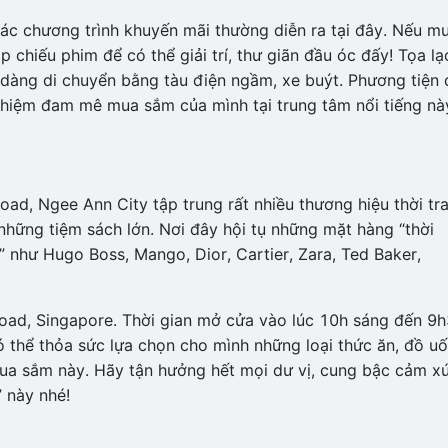
các chương trình khuyến mãi thường diễn ra tại đây. Nếu m
p chiếu phim để có thể giải trí, thư giãn đầu óc đấy! Tọa lạ
dàng di chuyển bằng tàu điện ngầm, xe buýt. Phương tiện 
nghiệm đam mê mua sắm của mình tại trung tâm nổi tiếng nà
d, Ngee Ann City tập trung rất nhiều thương hiệu thời tr
 những tiệm sách lớn. Nơi đây hội tụ những mặt hàng “thời
” như Hugo Boss, Mango, Dior, Cartier, Zara, Ted Baker,
Road, Singapore. Thời gian mở cửa vào lúc 10h sáng đến 9
 thể thỏa sức lựa chọn cho mình những loại thức ăn, đồ u
mua sắm này. Hãy tận hưởng hết mọi dư vị, cung bậc cảm x
 này nhé!