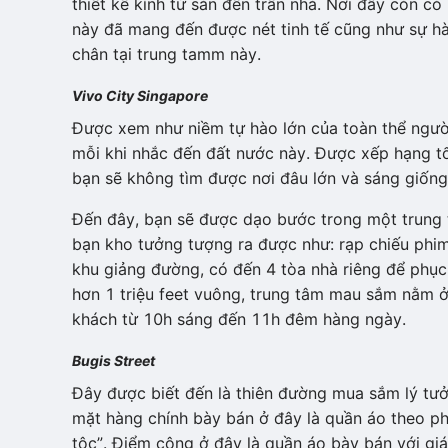
thiết kế kính từ sàn đến trần nhà. Nơi đây còn c
này đã mang đến được nét tinh tế cũng như sự hà
chân tại trung tamm này.
Vivo City Singapore
Được xem như niềm tự hào lớn của toàn thể ngườ
mỗi khi nhắc đến đất nước này. Được xếp hạng tố
bạn sẽ không tìm được nơi đâu lớn và sáng giống
Đến đây, bạn sẽ được dạo bước trong một trung t
bạn kho tưởng tượng ra được như: rạp chiếu phim
khu giảng đường, có đến 4 tòa nhà riêng để phục 
hơn 1 triệu feet vuông, trung tâm mau sắm nằm ở
khách từ 10h sáng đến 11h đêm hàng ngày.
Bugis Street
Đây được biết đến là thiên đường mua sắm lý tư
mặt hàng chính bày bán ở đây là quần áo theo ph
tộc”. Điểm cộng ở đây là quần áo bày bán với gi