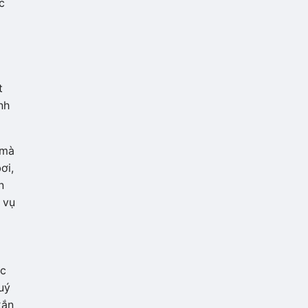
c
t
nh
 mà
ơi,
n
 vụ
ác
uý
xắn