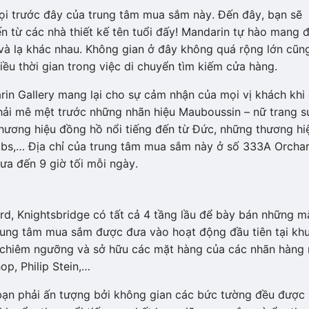
ọi trước đây của trung tâm mua sắm này. Đến đây, bạn sẽ
n từ các nhà thiết kế tên tuổi đấy! Mandarin tự hào mang 
à lạ khác nhau. Không gian ở đây không quá rộng lớn cũng
u thời gian trong việc di chuyển tìm kiếm cửa hàng.
in Gallery mang lại cho sự cảm nhận của mọi vị khách khi
ải mê mệt trước những nhãn hiệu Mauboussin – nữ trang s
hương hiệu đồng hồ nổi tiếng đến từ Đức, những thương hi
obs,… Địa chỉ của trung tâm mua sắm này ở số 333A Orcha
rưa đến 9 giờ tối mỗi ngày.
d, Knightsbridge có tất cả 4 tầng lầu để bày bán những m
 trung tâm mua sắm được đưa vào hoạt động đầu tiên tại kh
 chiêm ngưỡng và sở hữu các mặt hàng của các nhãn hàng 
p, Philip Stein,…
bạn phải ấn tượng bởi không gian các bức tường đều được