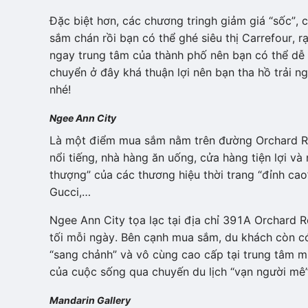
Đặc biệt hơn, các chương tringh giảm giá “sốc”, 
sắm chán rồi bạn có thể ghé siêu thị Carrefour, rạ
ngay trung tâm của thành phố nên bạn có thể dễ 
chuyển ở đây khá thuận lợi nên bạn tha hồ trải 
nhé!
Ngee Ann City
Là một điểm mua sắm nằm trên đường Orchard Roa
nổi tiếng, nhà hàng ăn uống, cửa hàng tiện lợi và
thượng” của các thương hiệu thời trang “đỉnh cao
Gucci,…
Ngee Ann City tọa lạc tại địa chỉ 391A Orchard 
tối mỗi ngày. Bên cạnh mua sắm, du khách còn có
“sang chảnh” và vô cùng cao cấp tại trung tâm 
của cuộc sống qua chuyến du lịch “vạn người mê”
Mandarin Gallery