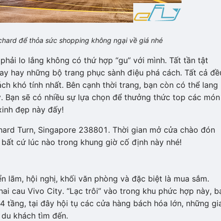
hard để thỏa sức shopping không ngại về giá nhé
hải lo lắng không có thứ hợp “gu” với mình. Tất tần tật
nay hay những bộ trang phục sành điệu phá cách. Tất cả đề
ch khó tính nhất. Bên cạnh thời trang, bạn còn có thể lang
. Bạn sẽ có nhiều sự lựa chọn để thưởng thức top các món
xinh đẹp này đấy!
chard Turn, Singapore 238801. Thời gian mở cửa chào đón
 bất cứ lúc nào trong khung giờ cố định này nhé!
n lãm, hội nghị, khối văn phòng và đặc biệt là mua sắm.
 hai cau Vivo City. “Lạc trôi” vào trong khu phức hợp này, b
 tầng, tại đây hội tụ các cửa hàng bách hóa lớn, những gi
 du khách tìm đến.