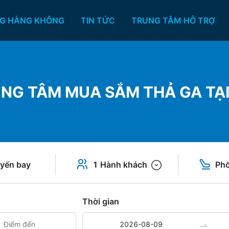
G HÀNG KHÔNG
TIN TỨC
TRUNG TÂM HỖ TRỢ
NG TÂM MUA SẮM THẢ GA TẠI
yến bay
1 Hành khách
Phổ
Thời gian