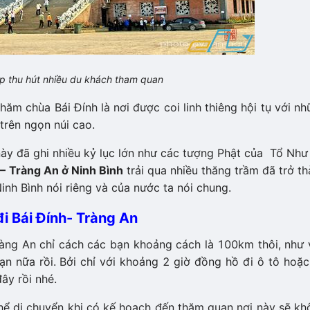
p thu hút nhiều du khách tham quan
thăm chùa Bái Đính là nơi được coi linh thiêng hội tụ với n
m trên ngọn núi cao.
chùa này đã ghi nhiều kỷ lục lớn như các tượng Phật của Tổ Như
h – Tràng An ở Ninh Bình
trải qua nhiều thăng trầm đã trở th
inh Bình nói riêng và của nước ta nói chung.
i Bái Đính- Tràng An
Tràng An chỉ cách các bạn khoảng cách là 100km thôi, như 
ạn nữa rồi. Bởi chỉ với khoảng 2 giờ đồng hồ đi ô tô hoặ
ây rồi nhé.
 thể di chuyển khi có kế hoạch đến thăm quan nơi này sẽ k