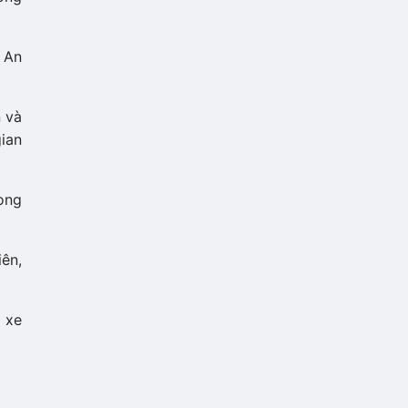
g An
 và
gian
ong
iên,
à xe