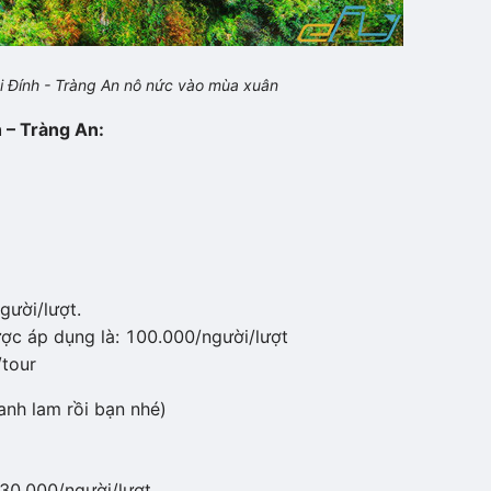
 Đính - Tràng An nô nức vào mùa xuân
h – Tràng An:
gười/lượt.
được áp dụng là: 100.000/người/lượt
/tour
h lam rồi bạn nhé)
: 30.000/người/lượt