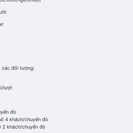
ười
ur
các đối tượng:
i/lượt
huyến đò
hở 4 khách/chuyến đò
hở 2 khách/chuyến đò