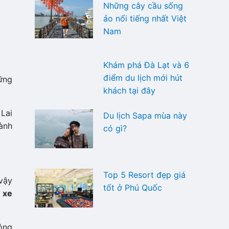
Những cây cầu sống
ảo nổi tiếng nhất Việt
Nam
Khám phá Đà Lạt và 6
điểm du lịch mới hút
hững
khách tại đây
 Lai
Du lịch Sapa mùa này
ành
có gì?
Top 5 Resort đẹp giá
vậy
tốt ở Phú Quốc
c
xe
hông