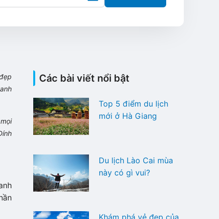
 đẹp
Các bài viết nổi bật
xanh
Top 5 điểm du lịch
mới ở Hà Giang
mọi
Đính
Du lịch Lào Cai mùa
này có gì vui?
uanh
hần
Khám phá vẻ đẹp của