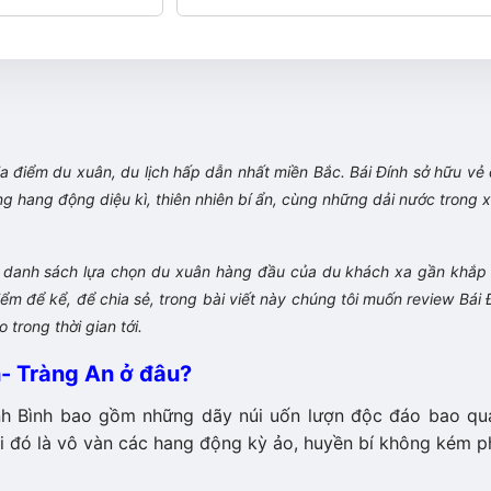
địa điểm du xuân, du lịch hấp dẫn nhất miền Bắc. Bái Đính sở hữu vẻ
ang động diệu kì, thiên nhiên bí ẩn, cùng những dải nước trong 
ong danh sách lựa chọn du xuân hàng đầu của du khách xa gần khắp 
điểm để kể, để chia sẻ, trong bài viết này chúng tôi muốn review Bái 
o trong thời gian tới.
h- Tràng An ở đâu?
 Ninh Bình bao gồm những dãy núi uốn lượn độc đáo bao q
i đó là vô vàn các hang động kỳ ảo, huyền bí không kém p