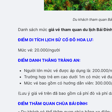
Du khách tham quan Bái
Danh sách mức
giá vé tham quan du lịch Bái Đín
ĐIỂM DI TÍCH LỊCH SỬ CỐ ĐÔ HOA LƯ:
Mức vé: 20.000/người
ĐIỂM DANH THẮNG TRÀNG AN:
Người lớn mức vé được áp dụng là: 200.000/n
Trường hợp trẻ em cao dưới 1m có mức vé 
Mức vé bao gồm có hướng dẫn viên: 300.000
(Lưu ý giá vé trên đã bao gồm cả phí đò và phí dan
ĐIỂM THĂM QUAN CHÙA BÁI ĐÍNH:
- Du khách có thể thăm quan chùa bằng xe điện