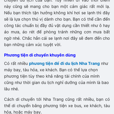
chuyến du lịch của bạn. Tuy nhiên đi vào thời điểm
này cũng sẽ mang cho bạn một cảm giác rất mới lạ.
Nếu bạn thích tận hưởng không khí hơi se lạnh thì đây
sẽ là lựa chọn thú vị dành cho bạn. Bạn có thể cần đến
công tác chuẩn bị đầy đủ vật dụng cần thiết như ô hay
áo mưa, áo rét để phòng tránh những cơn mưa bất
ngờ nhé. Chắc hẳn cái se lạnh nơi đây sẽ đem đến cho
bạn những cảm xúc tuyệt vời.
Phương tiện di chuyển khuyên dùng
Có rất nhiều
phương tiện để đi du lịch Nha Trang
như
máy bay, tàu hỏa, xe khách. Bạn có thể lựa chọn
phương tiện tùy theo khả năng tài chính của mình
cũng như thời gian du lịch nghỉ dưỡng của mình là bao
lâu nhé.
Cách di chuyển tới Nha Trang cũng rất nhiều, bạn có
thể di chuyển bằng phương tiện xe bus, xe khách, tàu
hỏa, hoặc máy bay.