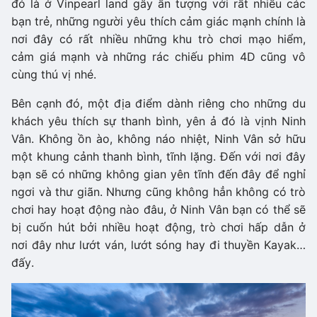
đó là ở Vinpearl land gây ấn tượng với rất nhiều các
bạn trẻ, những người yêu thích cảm giác mạnh chính là
nơi đây có rất nhiều những khu trò chơi mạo hiểm,
cảm giá mạnh và những rác chiếu phim 4D cũng vô
cùng thú vị nhé.
Bên cạnh đó, một địa điểm dành riêng cho những du
khách yêu thích sự thanh bình, yên ả đó là vịnh Ninh
Vân. Không ồn ào, không náo nhiệt, Ninh Vân sở hữu
một khung cảnh thanh bình, tĩnh lặng. Đến với nơi đây
bạn sẽ có những không gian yên tĩnh đến đây để nghỉ
ngơi và thư giãn. Nhưng cũng không hẳn không có trò
chơi hay hoạt động nào đâu, ở Ninh Vân bạn có thể sẽ
bị cuốn hút bởi nhiều hoạt động, trò chơi hấp dẫn ở
nơi đây như lướt ván, lướt sóng hay đi thuyền Kayak…
đấy.