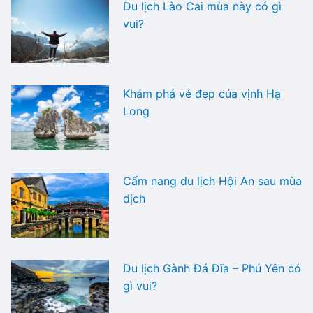
Du lịch Lào Cai mùa này có gì
vui?
Khám phá vẻ đẹp của vịnh Hạ
Long
Cẩm nang du lịch Hội An sau mùa
dịch
Du lịch Gành Đá Đĩa – Phú Yên có
gì vui?