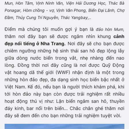
Mun, Hòn Tằm, Vịnh Ninh Vân, Viện Hải Dương Học, Thác Bà
Ponagar, Hòm chồng - vợ, Vịnh Vân Phong, Biển Đại Lãnh, Chợ
Đầm, Thủy Cung Trí Nguyễn, Thác Yangbay,..
Điểm mà chúng tôi muốn gợi ý bạn là
đảo hòn Mum,
thăm nơi đây bạn sẽ được ngắm nhìn khung
cảnh
đẹp nổi tiếng ở Nha Trang.
Nơi đây sẽ cho bạn được
chiêm ngưỡng những hệ sinh thái san hô đẹp lộng lẫy
giữa dòng nước biển trong vắt, nhẹ nhàng đến nao
lòng. Đồng thời nơi đây cũng là nơi được Quỹ Ðộng
vật hoang dã thế giới (WWF) nhận định là một trong
những hòn đảo đẹp, đa dạng sinh học biển bậc nhất ở
Việt Nam. Kế đó, nếu bạn là người thích khám phá, khi
tới hòn đảo này bạn còn được trải nghiệm rất nhiều
hoạt động thú vị như: Lặn biển ngắm san hô, thuyền
đáy kinh, bar nổi trên biển… Chắc chắn ghé thăm nơi
đây sẽ đem đến cho bạn những trải nghiệm tuyệt vời.