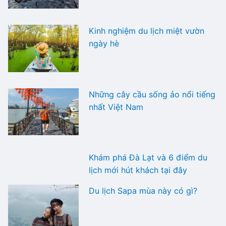
Kinh nghiệm du lịch miệt vườn
ngày hè
Những cây cầu sống ảo nổi tiếng
nhất Việt Nam
Khám phá Đà Lạt và 6 điểm du
lịch mới hút khách tại đây
Du lịch Sapa mùa này có gì?