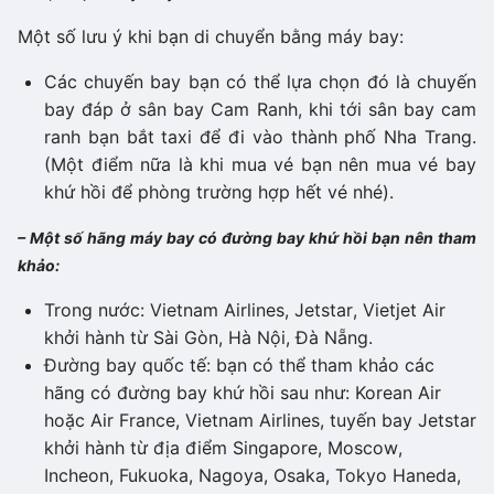
Một số lưu ý khi bạn di chuyển bằng máy bay:
Các chuyến bay bạn có thể lựa chọn đó là chuyến
bay đáp ở sân bay Cam Ranh, khi tới sân bay cam
ranh bạn bắt taxi để đi vào thành phố Nha Trang.
(Một điểm nữa là khi mua vé bạn nên mua vé bay
khứ hồi để phòng trường hợp hết vé nhé).
– Một số hãng máy bay có đường bay khứ hồi bạn nên tham
khảo:
Trong nước: Vietnam Airlines, Jetstar, Vietjet Air
khởi hành từ Sài Gòn, Hà Nội, Đà Nẵng.
Đường bay quốc tế: bạn có thể tham khảo các
hãng có đường bay khứ hồi sau như: Korean Air
hoặc Air France, Vietnam Airlines, tuyến bay Jetstar
khởi hành từ địa điểm Singapore, Moscow,
Incheon, Fukuoka, Nagoya, Osaka, Tokyo Haneda,