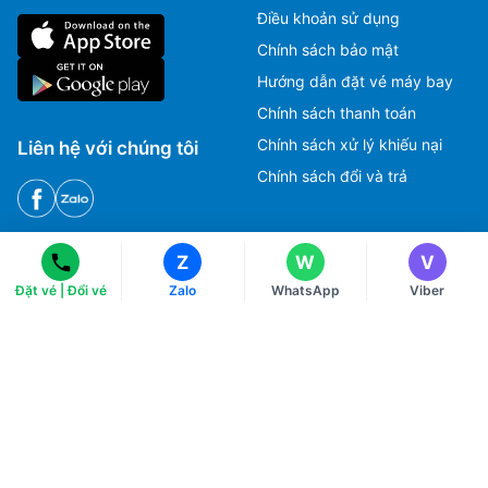
Điều khoản sử dụng
Chính sách bảo mật
Hướng dẫn đặt vé máy bay
Chính sách thanh toán
Ms Hằng
Ms Hằng
Chính sách xử lý khiếu nại
Liên hệ với chúng tôi
(+84) 70 854 1213
(+84) 70 854 1213
Chính sách đổi và trả
Ms Huỳnh
Ms Huỳnh
(+84) 90 295 1213
(+84) 90 295 1213
HOTLINE
Z
W
V
Tư vấn, Đặt vé máy bay.
Đặt vé | Đổi vé
Zalo
WhatsApp
Viber
1900 2813
CSKH, Giải đáp thắc mắc, Khiếu nại.
028 3822 2525