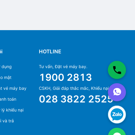
i
HOTLINE
ử dụng
Tư vấn, Đặt vé máy bay.
1900 2813
ảo mật
Ms Hằng
t vé máy bay
CSKH, Giải đáp thắc mắc, Khiếu nại.
(+84) 70 854 1213
028 3822 2525
anh toán
Ms Huỳnh
(+84) 90 295 1213
lý khiếu nại
 và trả
Ms Hằng