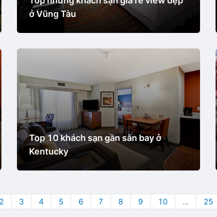
Top những khách sạn giá rẻ view đẹp
ở Vũng Tàu
Top 10 khách sạn gần sân bay ở
Kentucky
2
3
4
5
6
7
8
9
10
...
25