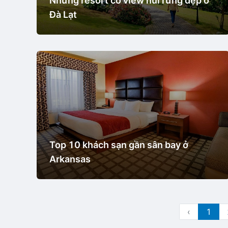
Những resort có view núi rừng đẹp ở
Đà Lạt
Top 10 khách sạn gần sân bay ở
Arkansas
‹
1