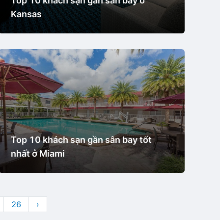
Top 10 khách sạn gần sân bay ở
Kansas
Top 10 khách sạn gần sân bay tốt
nhất ở Miami
26
›