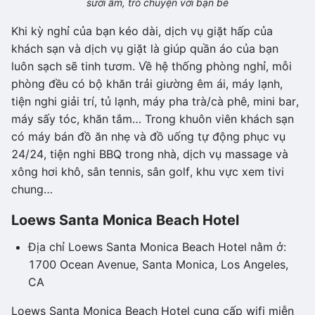
sưởi ấm, trò chuyện với bạn bè
Khi kỳ nghỉ của bạn kéo dài, dịch vụ giặt hấp của
khách sạn và dịch vụ giặt là giúp quần áo của bạn
luôn sạch sẽ tinh tươm. Về hệ thống phòng nghỉ, mỗi
phòng đều có bộ khăn trải giường êm ái, máy lạnh,
tiện nghi giải trí, tủ lạnh, máy pha trà/cà phê, mini bar,
máy sấy tóc, khăn tắm… Trong khuôn viên khách sạn
có máy bán đồ ăn nhẹ và đồ uống tự động phục vụ
24/24, tiện nghi BBQ trong nhà, dịch vụ massage và
xông hơi khô, sân tennis, sân golf, khu vực xem tivi
chung…
Loews Santa Monica Beach Hotel
Địa chỉ Loews Santa Monica Beach Hotel nằm ở:
1700 Ocean Avenue, Santa Monica, Los Angeles,
CA
Loews Santa Monica Beach Hotel cung cấp wifi miễn