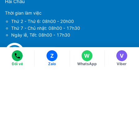
Hải Châu
Thời gian làm việc
Ms Hằng
Ms Hằng
Thứ 2 - Thứ 6: 08h00 - 20h00
(+84) 70 854 1213
(+84) 70 854 1213
Thứ 7 - Chủ nhật: 08h00 - 17h30
Ngày lễ, Tết: 08h00 - 17h30
Ms Huỳnh
Ms Huỳnh
(+84) 90 295 1213
(+84) 90 295 1213
Z
W
V
Đổi vé
Zalo
WhatsApp
Viber
Tải ứng dụng
Về chúng tôi
Điều khoản sử dụng
Chính sách bảo mật
Hướng dẫn đặt vé máy bay
Chính sách thanh toán
Chính sách xử lý khiếu nại
Liên hệ với chúng tôi
Chính sách đổi và trả