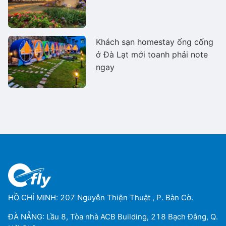
Khách sạn homestay ống cống
ở Đà Lạt mới toanh phải note
ngay
HỒ CHÍ MINH: 207 Nguyễn Thiện Thuật , P. Bàn Cờ.
ĐÀ NẴNG: Lầu 8, Tòa nhà ACB Building, 218 Bạch Đằng, Q.