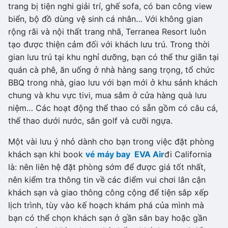
trang bị tiện nghi giải trí, ghế sofa, có ban công view
biển, bộ đồ dùng vệ sinh cá nhân… Với không gian
rộng rãi và nội thất trang nhã, Terranea Resort luôn
tạo được thiện cảm đối với khách lưu trú. Trong thời
gian lưu trú tại khu nghỉ dưỡng, bạn có thể thư giãn tại
quán cà phê, ăn uống ở nhà hàng sang trọng, tổ chức
BBQ trong nhà, giao lưu với bạn mới ở khu sảnh khách
chung và khu vực tivi, mua sắm ở cửa hàng quà lưu
niệm… Các hoạt động thể thao có sẵn gồm có câu cá,
thể thao dưới nước, sân golf và cưỡi ngựa.
Một vài lưu ý nhỏ dành cho bạn trong việc đặt phòng
khách sạn khi book
vé máy bay EVA Air
đi California
là: nên liên hệ đặt phòng sớm để được giá tốt nhất,
nên kiểm tra thông tin về các điểm vui chơi lân cận
khách sạn và giao thông công cộng để tiện sắp xếp
lịch trình, tùy vào kế hoạch khám phá của mình mà
bạn có thể chọn khách sạn ở gần sân bay hoặc gần