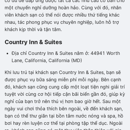
có đủ để đáp ứng được tất cả các nhu cầu cơ bản cho
một chuyến nghỉ dưỡng hoàn hảo. Cùng với đó, nhân
viên khách sạn có thể nói được nhiều thứ tiếng khác
nhau, tác phong phục vụ chuyên nghiệp, luôn hỗ trợ
khách kịp thời và tận tâm.
Country Inn & Suites
Địa chỉ Country Inn & Suites nằm ở: 44941 Worth
Lane, California, California (MD)
Khi lưu trú tại khách sạn Country Inn & Suites, bạn sẽ
được phục vụ bữa sáng miễn phí mỗi ngày. Bên cạnh
đó, khách sạn cũng cung cấp một loạt tiện nghi giải trí
tuyệt vời cùng cơ hội tiếp cận bãi biển gần đó, giúp kỳ
nghỉ của bạn trở nên thú vị hơn bao giờ hết. Sau một
ngày vui chơi thỏa thích bên ngoài, về đến khách sạn,
bạn có thể thư giãn tại bồn tắm nước nóng và spa, hồ
bơi hay rèn luyện cơ thể tại phòng tập thể dục. Ngoài