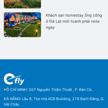
Khách sạn homestay ống cống
ở Đà Lạt mới toanh phải note
ngay
HỒ CHÍ MINH: 207 Nguyễn Thiện Thuật , P. Bàn Cờ.
ĐÀ NẴNG: Lầu 8, Tòa nhà ACB Building, 218 Bạch Đằng, Q.
Hải Châu