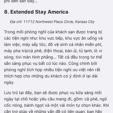
phí đến sân bay…
8. Extended Stay America
Địa chỉ: 11712 Northwest Plaza Circle, Kansas City
Trong mỗi phòng nghỉ của khách sạn được trang bị
các tiện nghi như: khu vực bếp, khu vực ăn uống và
làm việc, máy sấy tóc, đồ vệ sinh cá nhân miễn phí,
máy pha trà/cà phê, điện thoại, bàn ủi, tủ lạnh, lò vi
sóng, tivi màn hình phẳng… Tất cả đều trong tư thế
sẵn sàng phục vụ bất cứ lúc nào. Cũng chính bởi
phòng nghỉ tích hợp nhiều tiện nghi ưu việt nên rất
thích hợp cho những du khách có ý định ở lại dài
ngày.
Lưu trú tại đây, bạn sẽ được phục vụ bữa sáng mỗi
ngày tại chỗ hoặc yêu cầu mang đi, gồm: cà phê, ngũ
cốc nóng, bánh ngọt và một vài món tự chọn khác. Khi
cần trợ giúp về những vấn đề có liên quan, bạn hãy