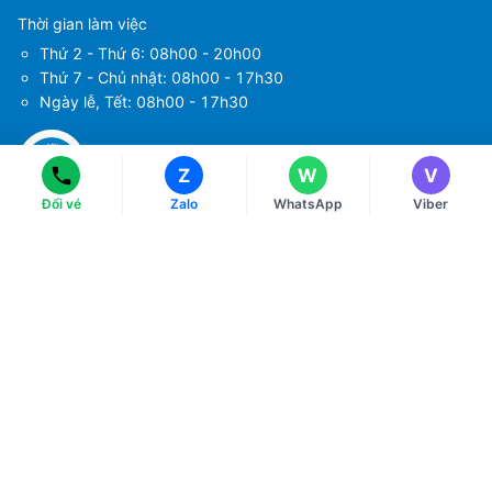
Thời gian làm việc
Ms Hằng
Ms Hằng
Thứ 2 - Thứ 6: 08h00 - 20h00
(+84) 70 854 1213
(+84) 70 854 1213
Thứ 7 - Chủ nhật: 08h00 - 17h30
Ngày lễ, Tết: 08h00 - 17h30
Ms Huỳnh
Ms Huỳnh
(+84) 90 295 1213
(+84) 90 295 1213
Z
W
V
Đổi vé
Zalo
WhatsApp
Viber
Tải ứng dụng
Về chúng tôi
Điều khoản sử dụng
Chính sách bảo mật
Hướng dẫn đặt vé máy bay
Chính sách thanh toán
Chính sách xử lý khiếu nại
Liên hệ với chúng tôi
Chính sách đổi và trả
HOTLINE