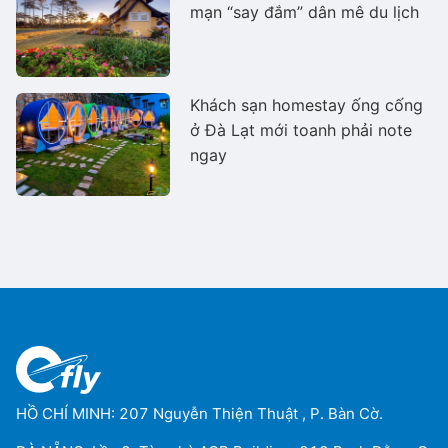
mạn “say đắm” dân mê du lịch
Khách sạn homestay ống cống
ở Đà Lạt mới toanh phải note
ngay
HỒ CHÍ MINH: 207 Nguyễn Thiện Thuật , P. Bàn Cờ.