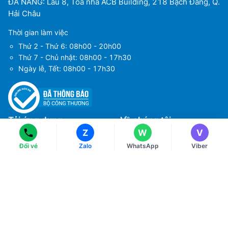
ĐÀ NẴNG: Lầu 8, Tòa nhà ACB Building, 218 Bạch Đằng, Q.
Hải Châu
Thời gian làm việc
Thứ 2 - Thứ 6: 08h00 - 20h00
Thứ 7 - Chủ nhật: 08h00 - 17h30
Ngày lễ, Tết: 08h00 - 17h30
Ms Hằng
Ms Hằng
(+84) 70 854 1213
(+84) 70 854 1213
Ms Huỳnh
Ms Huỳnh
(+84) 90 295 1213
(+84) 90 295 1213
Tải ứng dụng
Về chúng tôi
Z
W
V
Điều khoản sử dụng
Đổi vé
Zalo
WhatsApp
Viber
Chính sách bảo mật
Hướng dẫn đặt vé máy bay
Chính sách thanh toán
Chính sách xử lý khiếu nại
Liên hệ với chúng tôi
Chính sách đổi và trả