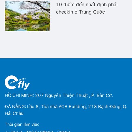
10 điểm đến nhất định phải
checkin ở Trung Quốc
HỒ CHÍ MINH: 207 Nguyễn Thiện Thuật , P. Bàn Cờ.
ĐÀ NẴNG: Lầu 8, Tòa nhà ACB Building, 218 Bạch Đằng, Q.
Hải Châu
Thời gian làm việc