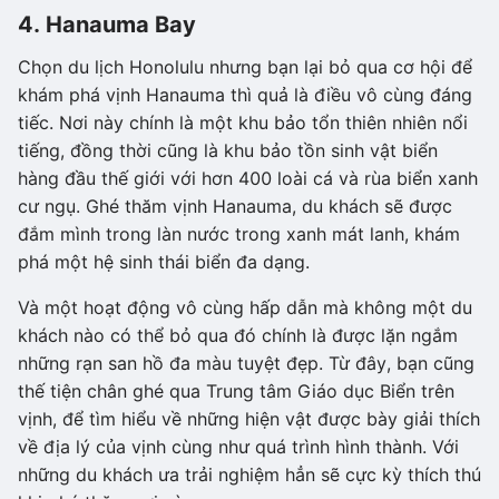
4. Hanauma Bay
Chọn du lịch Honolulu nhưng bạn lại bỏ qua cơ hội để
khám phá vịnh Hanauma thì quả là điều vô cùng đáng
tiếc. Nơi này chính là một khu bảo tổn thiên nhiên nổi
tiếng, đồng thời cũng là khu bảo tồn sinh vật biển
hàng đầu thế giới với hơn 400 loài cá và rùa biển xanh
cư ngụ. Ghé thăm vịnh Hanauma, du khách sẽ được
đắm mình trong làn nước trong xanh mát lanh, khám
phá một hệ sinh thái biển đa dạng.
Và một hoạt động vô cùng hấp dẫn mà không một du
khách nào có thể bỏ qua đó chính là được lặn ngắm
những rạn san hồ đa màu tuyệt đẹp. Từ đây, bạn cũng
thế tiện chân ghé qua Trung tâm Giáo dục Biển trên
vịnh, để tìm hiểu về những hiện vật được bày giải thích
về địa lý của vịnh cùng như quá trình hình thành. Với
những du khách ưa trải nghiệm hẳn sẽ cực kỳ thích thú