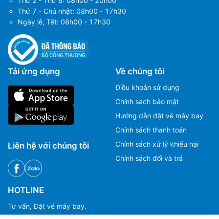
Thứ 2 - Thứ 6: 08h00 - 20h00
Thứ 7 - Chủ nhật: 08h00 - 17h30
Ngày lễ, Tết: 08h00 - 17h30
Tải ứng dụng
Về chúng tôi
Điều khoản sử dụng
Chính sách bảo mật
Hướng dẫn đặt vé máy bay
Chính sách thanh toán
Chính sách xử lý khiếu nại
Liên hệ với chúng tôi
Chính sách đổi và trả
Ms Hằng
Ms Hằng
(+84) 70 854 1213
(+84) 70 854 1213
HOTLINE
Ms Huỳnh
Ms Huỳnh
(+84) 90 295 1213
(+84) 90 295 1213
Tư vấn, Đặt vé máy bay.