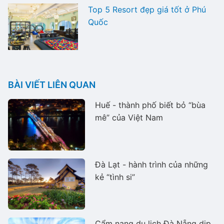
Top 5 Resort đẹp giá tốt ở Phú
Quốc
BÀI VIẾT LIÊN QUAN
Huế - thành phố biết bỏ “bùa
mê” của Việt Nam
Đà Lạt - hành trình của những
kẻ “tình si”
Cẩm nang du lịch Đà Nẵng dịp