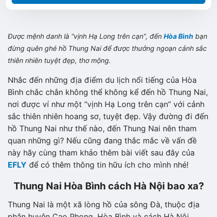
Được mệnh danh là “vịnh Hạ Long trên cạn”, đến
Hòa Bình
bạn
đừng quên ghé hồ Thung Nai để được thưởng ngoạn cảnh sắc
thiên nhiên tuyệt đẹp, thơ mộng.
Nhắc đến những địa điểm du lịch nổi tiếng của Hòa
Bình chắc chắn không thể không kể đến hồ Thung Nai,
nơi được ví như một “vịnh Hạ Long trên cạn” với cảnh
sắc thiên nhiên hoang sơ, tuyệt đẹp. Vậy đường đi đến
hồ Thung Nai như thế nào, đến Thung Nai nên tham
quan những gì? Nếu cũng đang thắc mắc về vấn đề
này hãy cùng tham khảo thêm bài viết sau đây của
EFLY
để có thêm thông tin hữu ích cho mình nhé!
Thung Nai Hòa Bình cách Hà Nội bao xa?
Thung Nai là một xã lòng hồ của sông Đà, thuộc địa
phận huyện Cao Phong, Hòa Bình và cách Hà Nội