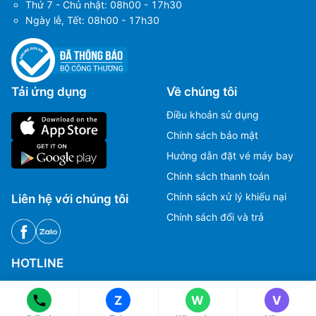
Thứ 7 - Chủ nhật: 08h00 - 17h30
Ngày lễ, Tết: 08h00 - 17h30
Tải ứng dụng
Về chúng tôi
Điều khoản sử dụng
Chính sách bảo mật
Hướng dẫn đặt vé máy bay
Chính sách thanh toán
Chính sách xử lý khiếu nại
Liên hệ với chúng tôi
Chính sách đổi và trả
Ms Hằng
Ms Hằng
(+84) 70 854 1213
(+84) 70 854 1213
Ms Huỳnh
Ms Huỳnh
HOTLINE
(+84) 90 295 1213
(+84) 90 295 1213
Tư vấn, Đặt vé máy bay.
Z
W
V
1900 2813