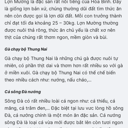
Lợn Mường là đặc sản rất nổi tiếng của Hòa Bình. Đây
là giống lợn bản xứ, chúng thường dũi đất tìm thức ăn
nên còn được gọi là lợn dũi đất. Mỗi con trưởng thành
chỉ đạt tối đa khoảng 25 – 30kg. Lợn Mường thường
được nuôi thả rông, thức ăn chủ yếu là chất xơ nên
thịt của chúng rất thơm ngon, mềm giòn và bùi.
Gà chạy bộ Thung Nai
Gà chạy bộ Thung Nai là những chú gà được nuôi tự
nhiên, có phần thịt dai và thơm hơn rất nhiều so với gà
ở miền xuôi. Gà chạy bộ Thung Nai có thể chế biến
theo nhiều cách như: nướng, nấu cháo,...
Cá sông Đà nướng
Sông Đà có rất nhiều loài cá ngon như: cá thiểu, cá
măng, cá trắm đen,... Đặc biệt tại lưu vưc lòng hồ sông
Đà, cá nướng chính là một món ăn đặc sản. Cá nướng
sông Đà là loại cá vừa mới được bắt lên còn tươi ngon