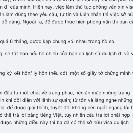
n đi của mình. Hiện nay, việc làm thủ tục phỏng vấn xin vis
 làm đúng theo yêu cầu, tự tin và kiên nhẫn thì việc sở h
àn dễ dàng. Ngoài ra, để được thực hiện phỏng vấn thì bạn c
quá 6 tháng, được kẹp chung với nhau trong hồ sơ.
g, sẽ tốt hơn nếu hộ chiếu của bạn có lịch sử du lịch đi và 
ng ký kết hôn/ ly hôn (nếu có), một số giấy tờ chứng minh 
n đầu tư một chút về trang phục, nên ăn mặc những trang
tin khi đối diện với lãnh sự quán; từ tốn và lắng nghe những
 lại để được giải thích, tuyệt đối không nên ngắt ngang lời 
thể trả lời bằng tiếng Việt, tuy nhiên câu trả lời phải hợp 
 được những điều này thì bạ đã có thể sở hữu visa du lịch