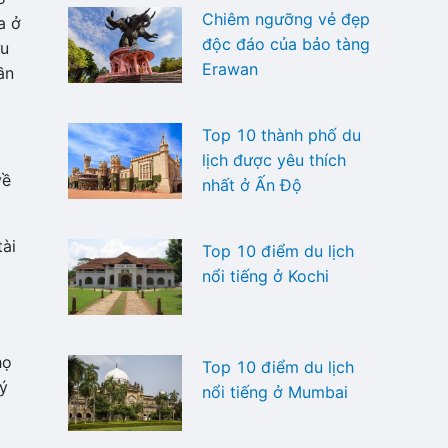
Chiêm ngưỡng vẻ đẹp
a ở
độc đáo của bảo tàng
ữu
Erawan
ần
Top 10 thành phố du
lịch được yêu thích
về
nhất ở Ấn Độ
tài
Top 10 điểm du lịch
nổi tiếng ở Kochi
họ
Top 10 điểm du lịch
lý
nổi tiếng ở Mumbai