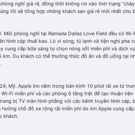
hòng nghỉ giá rẻ, đồng thời không rơi vào tình trạng “cháy
ng tôi sẽ tổng hợp những khách sạn giá rẻ mới nhất cho b
̃. Mỗi phòng nghỉ tại Ramada Dallas Love Field đều có Wi-
n hình cáp thuê bao. Lò vi sóng, tủ lạnh và tiện nghi pha c
y cung cấp bữa sáng tự chọn nóng sốt miễn phí và dịch vụ
5 km. Du khách có thể thưởng thức đồ ăn và đồ uống tại n
.
4, Mỹ. Apple Inn nằm trong bán kính 10 phút lái xe từ tru
Wi-Fi miễn phí và các phòng ở tầng trệt để tạo thuận tiện
trang bị TV màn hình phẳng với các kênh truyền hình cáp, 
n hưởng chỗ đỗ xe rộng rãi miễn phí do Inn Apple cung cấp
o khách.