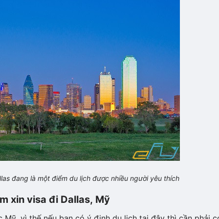
las đang là một điểm du lịch được nhiều người yêu thích
m xin visa đi Dallas, Mỹ
Mỹ, vì thế nếu bạn có ý định du lịch tại đây thì cần phải c