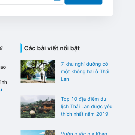
ng
Các bài viết nổi bật
7 khu nghỉ dưỡng có
iao
một không hai ở Thái
Lan
ình
u
Top 10 địa điểm du
lịch Thái Lan được yêu
thích nhất năm 2019
Vườn quốc gia Khao