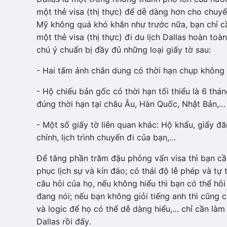
một thẻ visa (thị thực) để dễ dàng hơn cho chuyế
Mỹ không quá khó khăn như trước nữa, bạn chỉ cần
một thẻ visa (thị thực) đi du lịch Dallas hoàn to
chú ý chuẩn bị đầy đủ những loại giấy tờ sau:
- Hai tấm ảnh chân dung có thời hạn chụp không 
- Hộ chiếu bản gốc có thời hạn tối thiểu là 6 thán
đúng thời hạn tại châu Âu, Hàn Quốc, Nhật Bản,…
- Một số giấy tờ liên quan khác: Hộ khẩu, giấy đă
chính, lịch trình chuyến đi của bạn,…
Để tăng phần trăm đậu phỏng vấn visa thì bạn cầ
phục lịch sự và kín đáo; có thái độ lễ phép và tự 
câu hỏi của họ, nếu không hiểu thì bạn có thể hỏi
đang nói; nếu bạn không giỏi tiếng anh thì cũng có 
và logic để họ có thể dễ dàng hiểu,… chỉ cần làm
Dallas rồi đấy.