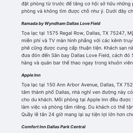
đặt phòng từ trước để tăng cơ hội sở hữu những p
phòng và không tìm được chỗ như ý. Dưới đây chú
Ramada by Wyndham Dallas Love Field
Tọa lạc tại 1575 Regal Row, Dallas, TX 75247, My
miễn phí và TV màn hình phẳng với các kênh truyề
phê cũng được cung cấp thuận tiện. Khách sạn nà
đưa đón đến Sân bay Dallas Love Field, cách đó 
hàng và quán bar thể thao ngay trong khuôn viên
Apple Inn
Tọa lạc tại 150 Ann Arbor Avenue, Dallas, TX 7522
tâm thành phố Dallas, nhà nghỉ ven đường này có 
cho du khách. Mỗi phòng tại Apple Inn đều được 
làm việc và phòng tắm riêng. Du khách có thể tậ
Quầy lễ tân 24 giờ mang lại sự tiện lợi lớn hơn ch
Comfort Inn Dallas Park Central