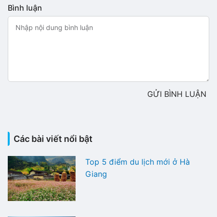
Bình luận
GỬI BÌNH LUẬN
Các bài viết nổi bật
Top 5 điểm du lịch mới ở Hà
Giang