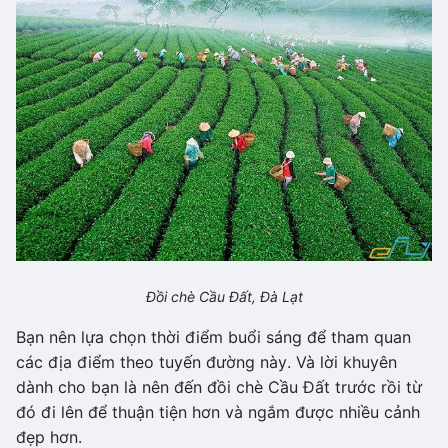
Đồi chè Cầu Đất, Đà Lạt
Bạn nên lựa chọn thời điểm buổi sáng để tham quan
các địa điểm theo tuyến đường này. Và lời khuyên
dành cho bạn là nên đến đồi chè Cầu Đất trước rồi từ
đó đi lên để thuận tiện hơn và ngắm được nhiều cảnh
đẹp hơn.