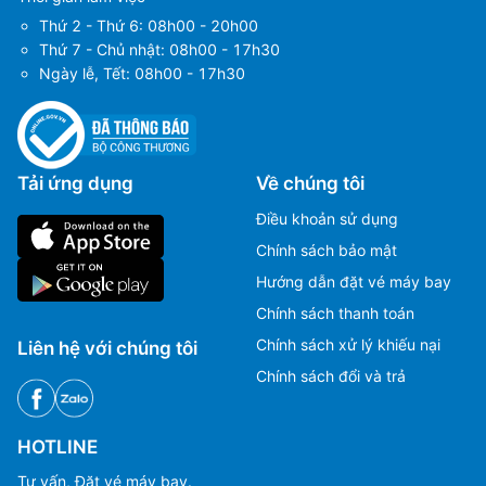
Thứ 2 - Thứ 6: 08h00 - 20h00
Thứ 7 - Chủ nhật: 08h00 - 17h30
Ngày lễ, Tết: 08h00 - 17h30
Tải ứng dụng
Về chúng tôi
Điều khoản sử dụng
Chính sách bảo mật
Hướng dẫn đặt vé máy bay
Chính sách thanh toán
Chính sách xử lý khiếu nại
Liên hệ với chúng tôi
Chính sách đổi và trả
HOTLINE
Tư vấn, Đặt vé máy bay.