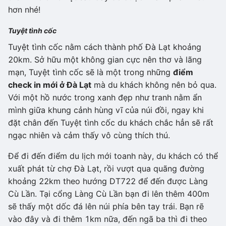
hơn nhé!
Tuyệt tình cốc
Tuyệt tình cốc nằm cách thành phố Đà Lạt khoảng
20km. Sở hữu một không gian cực nên thơ và lãng
mạn, Tuyệt tình cốc sẽ là một trong những
điểm
check in mới ở Đà Lạt
mà du khách không nên bỏ qua.
Với một hồ nước trong xanh đẹp như tranh nằm ẩn
mình giữa khung cảnh hùng vĩ của núi đồi, ngay khi
đặt chân đến Tuyệt tình cốc du khách chắc hẳn sẽ rất
ngạc nhiên và cảm thấy vô cùng thích thú.
Để đi đến điểm du lịch mới toanh này, du khách có thể
xuất phát từ chợ Đà Lạt, rồi vượt qua quãng đường
khoảng 22km theo hướng DT722 để đến được Làng
Cù Lần. Tại cổng Làng Cù Lần bạn đi lên thêm 400m
sẽ thấy một dốc đá lên núi phía bên tay trái. Bạn rẽ
vào đây và đi thêm 1km nữa, đến ngã ba thì đi theo