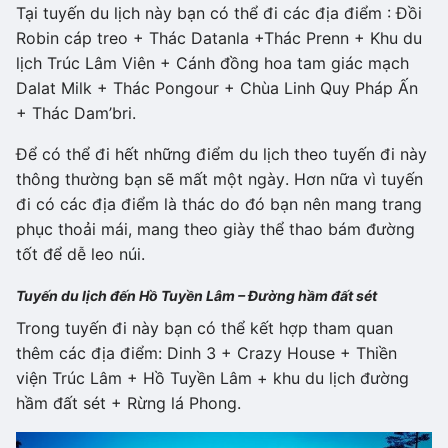
Tại tuyến du lịch này bạn có thể đi các địa điểm : Đồi
Robin cáp treo + Thác Datanla +Thác Prenn + Khu du
lịch Trúc Lâm Viên + Cánh đồng hoa tam giác mạch
Dalat Milk + Thác Pongour + Chùa Linh Quy Pháp Ấn
+ Thác Dam’bri.
Để có thể đi hết những điểm du lịch theo tuyến đi này
thông thường bạn sẽ mất một ngày. Hơn nữa vì tuyến
đi có các địa điểm là thác do đó bạn nên mang trang
phục thoải mái, mang theo giày thể thao bám đường
tốt để dễ leo núi.
Tuyến du lịch đến Hồ Tuyền Lâm – Đường hầm đất sét
Trong tuyến đi này bạn có thể kết hợp tham quan
thêm các địa điểm: Dinh 3 + Crazy House + Thiền
viện Trúc Lâm + Hồ Tuyền Lâm + khu du lịch đường
hầm đất sét + Rừng lá Phong.