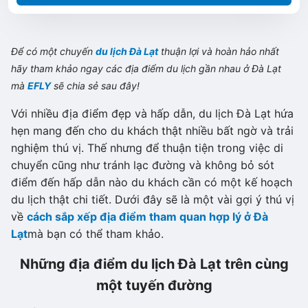
Để có một chuyến
du lịch Đà Lạt
thuận lợi và hoàn hảo nhất
hãy tham khảo ngay các địa điểm du lịch gần nhau ở Đà Lạt
mà
EFLY
sẽ chia sẻ sau đây!
Với nhiều địa điểm đẹp và hấp dẫn, du lịch Đà Lạt hứa
hẹn mang đến cho du khách thật nhiều bất ngờ và trải
nghiệm thú vị. Thế nhưng để thuận tiện trong việc di
chuyển cũng như tránh lạc đường và không bỏ sót
điểm đến hấp dẫn nào du khách cần có một kế hoạch
du lịch thật chi tiết. Dưới đây sẽ là một vài gợi ý thú vị
về
cách sắp xếp địa điểm tham quan hợp lý ở Đà
Lạt
mà bạn có thể tham khảo.
Những địa điểm du lịch Đà Lạt trên cùng
một tuyến đường