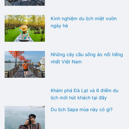
Kinh nghiệm du lịch miệt vườn
ngày hè
Những cây cầu sống ảo nổi tiếng
nhất Việt Nam
Khám phá Đà Lạt và 6 điểm du
lịch mới hút khách tại đây
Du lịch Sapa mùa này có gì?