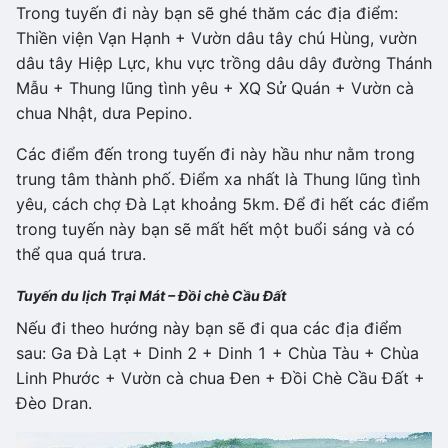
Trong tuyến đi này bạn sẽ ghé thăm các địa điểm:
Thiền viện Vạn Hạnh + Vườn dâu tây chú Hùng, vườn
dâu tây Hiệp Lực, khu vực trồng dâu dây đường Thánh
Mẫu + Thung lũng tình yêu + XQ Sử Quán + Vườn cà
chua Nhật, dưa Pepino.
Các điểm đến trong tuyến đi này hầu như nằm trong
trung tâm thành phố. Điểm xa nhất là Thung lũng tình
yêu, cách chợ Đà Lạt khoảng 5km. Để đi hết các điểm
trong tuyến này bạn sẽ mất hết một buổi sáng và có
thể qua quá trưa.
Tuyến du lịch Trại Mát – Đồi chè Cầu Đất
Nếu đi theo hướng này bạn sẽ đi qua các địa điểm
sau: Ga Đà Lạt + Dinh 2 + Dinh 1 + Chùa Tàu + Chùa
Linh Phước + Vườn cà chua Đen + Đồi Chè Cầu Đất +
Đèo Dran.