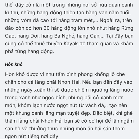
thế, đây còn là một trong những nơi sở hữu quan cảnh
kì thú, những hang động thiên tạo hàng vạn năm tuổi,
những vòm đá cao tới hàng trăm mét,… Ngoài ra, trên
đảo còn có hơn 30 hàng động lớn nhỏ như: hàng Rừng
Cao, hang Dơi, hang Ba Nghé, hang Cạn,… Tại đây bạn
cũng có thể thuê thuyền Kayak để tham quan và khám
phá từng hang động.
Hòn khô
Hòn khô được ví như tấm bình phong khổng lồ che
chắn cho cả làng chài Nhơn Hải. Nếu bạn đến đây vào
những ngày xuân thì sẽ được chiêm ngưỡng làng nước
trong xanh như ngọc bích, những bãi cỏ xanh mơn
mởn, khóm lạch nước ngọt nứt từ vách đá,.. tạo nên
một khung cảnh lãng mạn tuyệt đẹp. Đặc biệt, khi ghé
thăm làng chài Nhơn Hải bạn sẽ có cơ hội để lặn ngắm
san hô và thưởng thức những món ăn hải sản thơm
ngon nứt tiếng nơi đây.