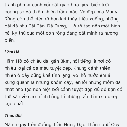
tranh phong cảnh nổi bật giao hòa giữa biển trời
hoang sơ và thiên nhiên trầm mặc. Vẻ đẹp của Mũi Vi
Rồng còn thể hiện rõ hơn khi thủy triều xuống, những
bãi đá như Bãi Bàn, Dã Dựng,… lộ rõ tạo nên một hình
hài kỳ thú của một con rồng đang cất mình ra hướng
biển.
Hầm Hô
Hầm Hồ có chiều dài gần 3km, nổi tiếng là nơi có
nhiều loại cá đa màu tuyệt đẹp. Khung cảnh thiên
nhiên ở đây cũng khá tĩnh lặng, với hồ nước êm ả,
xung quanh là những khóm cây, len lỏi những mỏm đá
nhất nhô tạo nên một bối cảnh tuyệt đẹp đủ để bạn có
thể săn về cho mình hàng tá những tấm hình so deep
cực chất.
Tháp đôi
Nằm ngay trên đường Trần Hưng Đạo, thành phố Quy