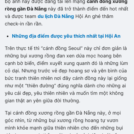
bộ ảnh này được đăng tải lên mạng
cánh đồng xương
rồng gần Đà Nẵng
này đã trở thành điểm đến hot nhất
và được team
du lịch Đà Nẵng
Hội An ghé thăm
check-in rần rần.
Những địa điểm được yêu thích nhất tại Hội An
Trên thực tế thì “cánh đồng Seoul” này chỉ đơn giản là
những bụi xương rồng đan xen dứa mọc hoang bên
cạnh bờ biển, điểm xuyết xung quanh đó là những lùm
cỏ dại. Nhưng trước vẻ đẹp hoang sơ và yên bình của
bức tranh thiên nhiên nơi đây cánh đồng này lại giống
như một “thiên đường” đúng nghĩa dành cho những ai
yêu cái đẹp, yêu thiên nhiên và muốn tìm một không
gian thật an yên giữa đời thường.
Tại cánh đồng xương rồng gần Đà Nẵng này, ở mọi
góc nhìn, từ những bụi xương rồng hoang tự vươn
mình khỏe mạnh giữa thiên nhiên cho đến những bụi