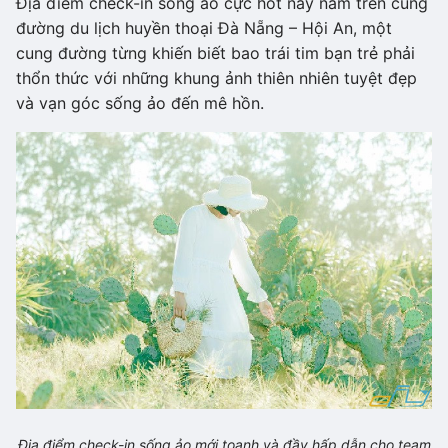
Địa điểm check-in sống ảo cực hot này nằm trên cung
đường du lịch huyền thoại Đà Nẵng – Hội An, một
cung đường từng khiến biết bao trái tim bạn trẻ phải
thổn thức với những khung ảnh thiên nhiên tuyệt đẹp
và vạn góc sống ảo đến mê hồn.
Địa điểm check-in sống ảo mới toanh và đầy hấp dẫn cho team