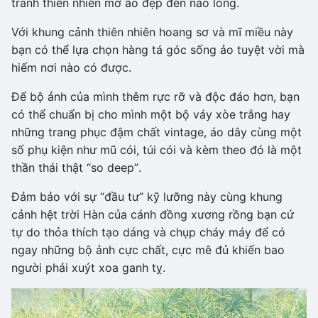
tranh thiên nhiên mờ ảo đẹp đến nao lòng.
Với khung cảnh thiên nhiên hoang sơ và mĩ miều này
bạn có thể lựa chọn hàng tá góc sống ảo tuyệt vời mà
hiếm nơi nào có được.
Để bộ ảnh của mình thêm rực rỡ và độc đáo hơn, bạn
có thể chuẩn bị cho mình một bộ váy xòe trắng hay
những trang phục đậm chất vintage, áo dây cùng một
số phụ kiện như mũ cói, túi cói và kèm theo đó là một
thần thái thật “so deep”.
Đảm bảo với sự “đầu tư” kỹ lưỡng này cùng khung
cảnh hệt trời Hàn của cánh đồng xương rồng bạn cứ
tự do thỏa thích tạo dáng và chụp cháy máy để có
ngay những bộ ảnh cực chất, cực mê đủ khiến bao
người phải xuýt xoa ganh tỵ.