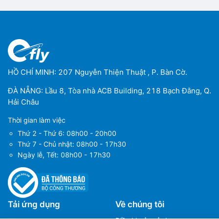
HỒ CHÍ MINH: 207 Nguyễn Thiện Thuật , P. Bàn Cờ.
ĐÀ NẴNG: Lầu 8, Tòa nhà ACB Building, 218 Bạch Đằng, Q.
Hải Châu
Thời gian làm việc
Thứ 2 - Thứ 6: 08h00 - 20h00
Thứ 7 - Chủ nhật: 08h00 - 17h30
Ngày lễ, Tết: 08h00 - 17h30
Ms Hằng
Ms Hằng
(+84) 70 854 1213
(+84) 70 854 1213
Ms Huỳnh
Ms Huỳnh
Tải ứng dụng
Về chúng tôi
(+84) 90 295 1213
(+84) 90 295 1213