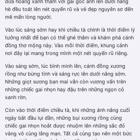
dứa hoang xanh thắm với gai góc ánh lên dưới nắng
hè đều toát lên nét quyến rũ và vẻ đẹp nguyên sơ đến
mê mẩn lòng người.
Vào lúc sáng sớm hay khi chiều tà chính là thời điểm lý
tưởng nhất để bạn có thể ghé thăm và khám phá cánh
đồng thơ mộng này. Vào mỗi thời điểm, khung cảnh
nơi đây lại mang trong mình một nét quyến rũ riêng.
Vào sáng sớm, lúc bình minh lên, cánh đồng xương
rồng như bừng tỉnh và sáng rực lên dưới nắng sớm.
Những giọt sương ban mai vẫn còn vương vấn trên
những chiếc gai nhọn hay đậu trên những ngọn cỏ
xanh rờn.
Còn vào thời điểm chiều tà, khi những ánh nắng cuối
ngày bắt đầu lụi dần, những bụi xương rồng cùng
chiếc gai nhọn hoắt được nhuộm lên những sắc đỏ
vàng vô cùng lãng mạn. Tất cả cùng tạo nên một bức