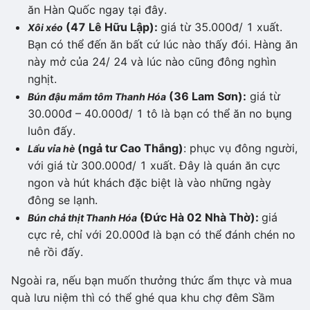
ăn Hàn Quốc ngay tại đây.
(47 Lê Hữu Lập):
giá từ 35.000đ/ 1 xuất.
Xôi xéo
Bạn có thể đến ăn bất cứ lúc nào thấy đói. Hàng ăn
này mở của 24/ 24 và lúc nào cũng đông nghìn
nghịt.
(36 Lam Sơn):
giá từ
Bún đậu mắm tôm Thanh Hóa
30.000đ – 40.000đ/ 1 tô là bạn có thể ăn no bụng
luôn đấy.
(ngả tư Cao Thắng)
: phục vụ đông người,
Lẩu vỉa hè
với giá từ 300.000đ/ 1 xuất. Đây là quán ăn cực
ngon và hút khách đặc biệt là vào những ngày
đông se lạnh.
(Đức Hà 02 Nhà Thờ):
giá
Bún chả thịt Thanh Hóa
cực rẻ, chỉ với 20.000đ là bạn có thể đánh chén no
nê rồi đấy.
Ngoài ra, nếu bạn muốn thưởng thức ẩm thực và mua
quà lưu niệm thì có thể ghé qua khu chợ đêm Sầm