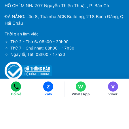
HỒ CHÍ MINH: 207 Nguyễn Thiện Thuật , P. Bàn Cờ.
ĐÀ NẴNG: Lầu 8, Tòa nhà ACB Building, 218 Bạch Đằng, Q.
Hải Châu
Thời gian làm việc
Thứ 2 - Thứ 6: 08h00 - 20h00
Thứ 7 - Chủ nhật: 08h00 - 17h30
Ngày lễ, Tết: 08h00 - 17h30
Ms Hằng
Ms Hằng
(+84) 70 854 1213
(+84) 70 854 1213
Ms Huỳnh
Ms Huỳnh
(+84) 90 295 1213
(+84) 90 295 1213
Tải ứng dụng
Về chúng tôi
Z
W
V
Điều khoản sử dụng
Đổi vé
Zalo
WhatsApp
Viber
Chính sách bảo mật
Hướng dẫn đặt vé máy bay
Chính sách thanh toán
Chính sách xử lý khiếu nại
Liên hệ với chúng tôi