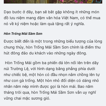
Dạo bước ở đây, bạn sẽ bắt gặp không ít những món
đồ lưu niệm mang đậm văn hóa Việt Nam, có thể mua
nó về kỷ niệm hoặc làm quà tặng rất ý nghĩa.
Hòn Trống Mái Sầm Sơn
Được biết đến là một trong những biểu tượng của lòng
chung thủy, hòn Trống Mái Sầm Sơn chính là điểm thu
hút đông đảo du khách vào những ngày đông.
Hòn Trống Mái gồm ba phiến đá lớn nổi lên trên dãy
núi Trường Lệ, với hình dạng bằng phẳng phía dưới
như chiếc bệ, một hòn có đầu nhọn nằm chồng lên tự
như con gà trống. Một hòn nhỏ đối diện có dáng nhỏ
nhắn năm nép mình được gọi là hòn mái. Bao năm
tháng trôi qua, hòn Trống Mái Sầm Sơn vẫn uy nghĩ
vững chai mặc sương gió.