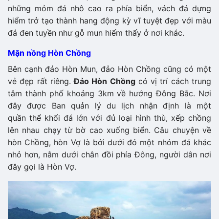
những mỏm đá nhô cao ra phía biển, vách đá dựng
hiểm trở tạo thành hang động kỳ vĩ tuyệt đẹp với màu
đá đen tuyền như gỗ mun hiếm thấy ở nơi khác.
Mặn nồng Hòn Chồng
Bên cạnh đảo Hòn Mun, đảo Hòn Chồng cũng có một
vẻ đẹp rất riêng.
Đảo Hòn Chồng
có vị trí cách trung
tâm thành phố khoảng 3km về hướng Đông Bắc. Nơi
đây được Ban quản lý du lịch nhận định là một
quần thể khối đá lớn với đủ loại hình thù, xếp chồng
lên nhau chạy từ bờ cao xuống biển. Câu chuyện về
hòn Chồng, hòn Vợ là bởi dưới đó một nhóm đá khác
nhỏ hơn, nằm dưới chân đồi phía Đông, người dân nơi
đây gọi là Hòn Vợ.