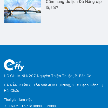
Cẩm nang du lịch Đà Nẵng dịp
lễ, tết?
HỒ CHÍ MINH: 207 Nguyễn Thiện Thuật , P. Bàn Cờ.
ĐÀ NẴNG: Lầu 8, Tòa nhà ACB Building, 218 Bạch Đằng, Q.
Hải Châu
Thời gian làm việc
Thứ 2 - Thứ 6: 08h00 - 20h00