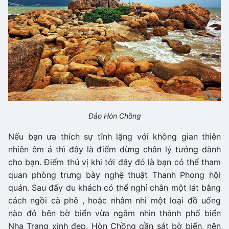
Đảo Hòn Chồng
Nếu bạn ưa thích sự tĩnh lặng với không gian thiên
nhiên êm ả thì đây là điểm dừng chân lý tưởng dành
cho bạn. Điểm thú vị khi tới đây đó là bạn có thể tham
quan phòng trưng bày nghệ thuật Thanh Phong hội
quán. Sau đấy du khách có thể nghỉ chân một lát bằng
cách ngồi cà phê , hoặc nhâm nhi một loại đồ uống
nào đó bên bờ biển vừa ngắm nhìn thành phố biển
Nha Trang xinh đẹp. Hòn Chồng gần sát bờ biển, nên