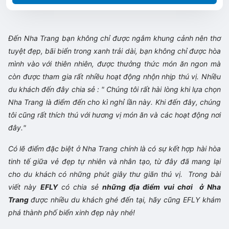
Đến Nha Trang bạn không chỉ được ngắm khung cảnh nên thơ
tuyệt đẹp, bãi biển trong xanh trải dài, bạn không chỉ được hòa
mình vào với thiên nhiên, được thưởng thức món ăn ngon mà
còn được tham gia rất nhiều hoạt động nhộn nhịp thú vị. Nhiều
du khách đến đây chia sẻ : " Chúng tôi rất hài lòng khi lựa chọn
Nha Trang là điểm đến cho kì nghỉ lần này. Khi đến đây, chúng
tôi cũng rất thích thú với hương vị món ăn và các hoạt động nơi
đây."
Có lẽ điểm đặc biệt ở Nha Trang chính là có sự kết hợp hài hòa
tinh tế giữa vẻ đẹp tự nhiên và nhân tạo, từ đây đã mang lại
cho du khách có những phút giây thư giãn thú vị. Trong bài
viết này
EFLY
có chia sẻ
những địa điểm vui chơi ở Nha
Trang
được nhiều du khách ghé đến tại, hãy cũng EFLY khám
phá thành phố biển xinh đẹp này nhé!