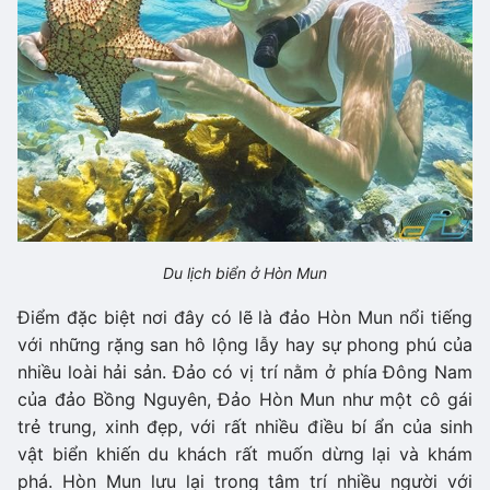
Du lịch biển ở Hòn Mun
Điểm đặc biệt nơi đây có lẽ là đảo Hòn Mun nổi tiếng
với những rặng san hô lộng lẫy hay sự phong phú của
nhiều loài hải sản. Đảo có vị trí nằm ở phía Đông Nam
của đảo Bồng Nguyên, Đảo Hòn Mun như một cô gái
trẻ trung, xinh đẹp, với rất nhiều điều bí ẩn của sinh
vật biển khiến du khách rất muốn dừng lại và khám
phá. Hòn Mun lưu lại trong tâm trí nhiều người với