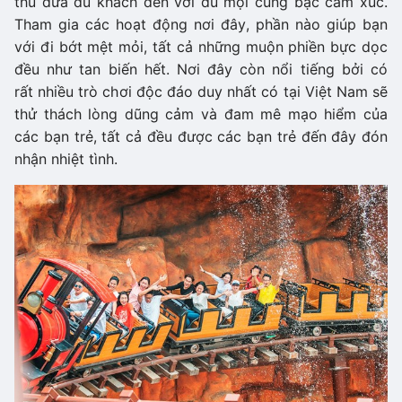
thú đưa du khách đến với đủ mọi cung bậc cảm xúc.
Tham gia các hoạt động nơi đây, phần nào giúp bạn
với đi bớt mệt mỏi, tất cả những muộn phiền bực dọc
đều như tan biến hết. Nơi đây còn nổi tiếng bởi có
rất nhiều trò chơi độc đáo duy nhất có tại Việt Nam sẽ
thử thách lòng dũng cảm và đam mê mạo hiểm của
các bạn trẻ, tất cả đều được các bạn trẻ đến đây đón
nhận nhiệt tình.