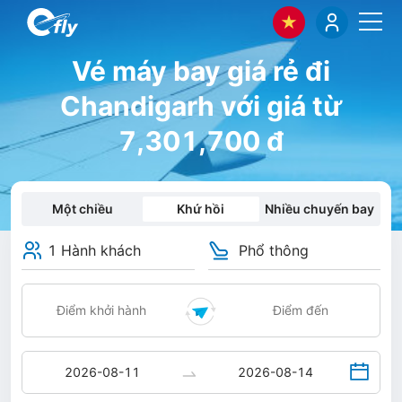
Vé máy bay giá rẻ đi
Chandigarh với giá từ
7,301,700 đ
Một chiều
Khứ hồi
Nhiều chuyến bay
1 Hành khách
Phổ thông