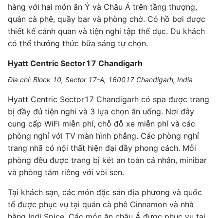
hàng với hai món ăn Ý và Châu Á trên tầng thượng,
quán cà phê, quầy bar và phòng chờ. Có hồ bơi được
thiết kế cảnh quan và tiện nghi tập thể dục. Du khách
có thể thưởng thức bữa sáng tự chọn.
Hyatt Centric Sector17 Chandigarh
Địa chỉ: Block 10, Sector 17-A, 160017 Chandigarh, India
Hyatt Centric Sector17 Chandigarh có spa được trang
bị đầy đủ tiện nghi và 3 lựa chọn ăn uống. Nơi đây
cung cấp WiFi miễn phí, chỗ đỗ xe miễn phí và các
phòng nghỉ với TV màn hình phẳng. Các phòng nghỉ
trang nhã có nội thất hiện đại đầy phong cách. Mỗi
phòng đều được trang bị két an toàn cá nhân, minibar
và phòng tắm riêng với vòi sen.
Tại khách sạn, các món đặc sản địa phương và quốc
tế được phục vụ tại quán cà phê Cinnamon và nhà
hàng Indi Spice. Các món ăn châu Á được phục vụ tại