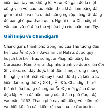
niệm bàn tay mở khổng lồ. Vườn Đá gần đó là một
công viên với các tác phẩm điêu khắc làm bằng đá,
gốm tái chế và các di tích công nghiệp cũng rất đáng
để bạn ghé qua tham quan. Ngoài ra, ở Chandigarh
vẫn còn vô số điều thú vị hứa hẹn níu chân bạn đấy.
Giới thiệu về Chandigarh
Chandigarh, thành phố trong mơ của Thủ tướng đầu
tiên của Ấn Độ, Sh. Jawahar Lal Nehru, được quy
hoạch bởi kiến ​​trúc sư người Pháp nổi tiếng Le
Corbusier. Nằm ở vị trí đẹp như tranh vẽ dưới chân đồi
Shivaliks, nơi đây được biết đến là một trong những
thí nghiệm tốt nhất về quy hoạch đô thị và kiến ​​trúc
hiện đại trong thế kỷ XX tại Ấn Độ. Chandigarh trở
thành biểu tượng của người Ấn Độ mới giành được
độc lập. Viên đá nền móng của thành phố được đặt
vào năm 1952. Thành phố này nổi tiếng với kiến ​​trúc
và thiết kế của các kiến ​​trúc sư như Le Corbusier,