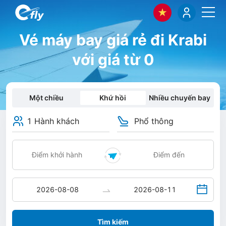
Vé máy bay giá rẻ đi Krabi
với giá từ 0
Một chiều
Khứ hồi
Nhiều chuyến bay
1 Hành khách
Phổ thông
Tìm kiếm