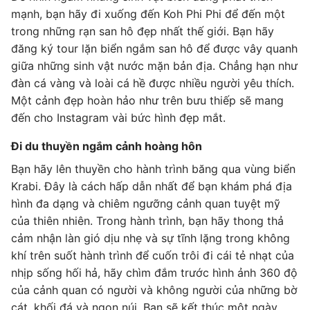
mạnh, bạn hãy đi xuống đến Koh Phi Phi để đến một
trong những rạn san hô đẹp nhất thế giới. Bạn hãy
đăng ký tour lặn biển ngắm san hô để được vây quanh
giữa những sinh vật nước mặn bản địa. Chẳng hạn như
đàn cá vàng và loài cá hề được nhiều người yêu thích.
Một cảnh đẹp hoàn hảo như trên bưu thiếp sẽ mang
đến cho Instagram vài bức hình đẹp mắt.
Đi du thuyền ngắm cảnh hoàng hôn
Bạn hãy lên thuyền cho hành trình băng qua vùng biển
Krabi. Đây là cách hấp dẫn nhất để bạn khám phá địa
hình đa dạng và chiêm ngưỡng cảnh quan tuyệt mỹ
của thiên nhiên. Trong hành trình, bạn hãy thong thả
cảm nhận làn gió dịu nhẹ và sự tĩnh lặng trong không
khí trên suốt hành trình để cuốn trôi đi cái tẻ nhạt của
nhịp sống hối hả, hãy chìm đắm trước hình ảnh 360 độ
của cảnh quan có người và không người của những bờ
cát, khối đá và ngọn núi. Bạn sẽ kết thúc một ngày