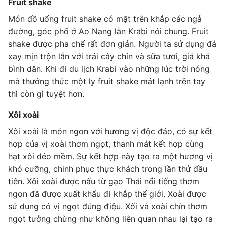
Fruit shake
Món đồ uống fruit shake có mặt trên khắp các ngả
đường, góc phố ở Ao Nang lẫn Krabi nói chung. Fruit
shake được pha chế rất đơn giản. Người ta sử dụng đá
xay mịn trộn lẫn với trái cây chín và sữa tươi, giá khá
bình dân. Khi đi du lịch Krabi vào những lúc trời nóng
mà thưởng thức một ly fruit shake mát lạnh trên tay
thì còn gì tuyệt hơn.
Xôi xoài
Xôi xoài là món ngon với hương vị độc đáo, có sự kết
hợp của vị xoài thơm ngọt, thanh mát kết hợp cùng
hạt xôi dẻo mềm. Sự kết hợp này tạo ra một hương vị
khó cưỡng, chinh phục thực khách trong lần thử đầu
tiên. Xôi xoài được nấu từ gạo Thái nổi tiếng thơm
ngon đã được xuất khẩu đi khắp thế giới. Xoài được
sử dụng có vị ngọt đúng điệu. Xối và xoài chín thơm
ngọt tưởng chừng như không liên quan nhau lại tạo ra