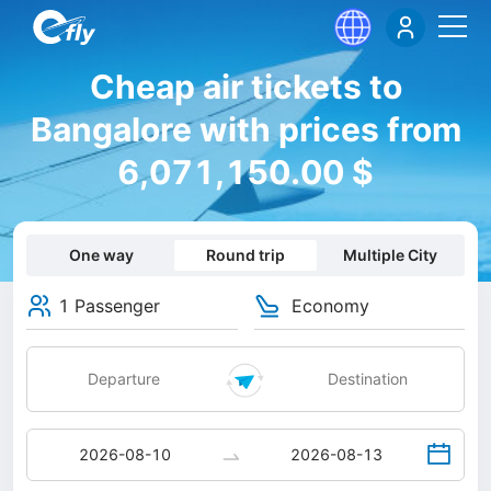
Cheap air tickets to
Bangalore with prices from
6,071,150.00 $
One way
Round trip
Multiple City
1 Passenger
Economy