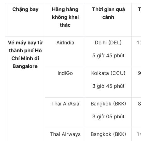
Chặng bay
Hãng hàng
Thời gian quá
T
không khai
cảnh
thác
Vé máy bay từ
AirIndia
Delhi (DEL)
1
thành phố Hồ
5 giờ 45 phút
Chí Minh đi
Bangalore
IndiGo
Kolkata (CCU)
9
3 giờ 45 phút
Thai AirAsia
Bangkok (BKK)
8
3 giờ 05 phút
Thai Airways
Bangkok (BKK)
1