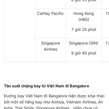
Cathay Pacific
Hong Kong
1
(HKG)
7 giờ 25 phút
Singapore
Singapore (SIN)
1
Airlines
9 giờ 40 phút
Tần suất chặng bay từ Việt Nam đi Bangalore
Đường bay Việt Nam đi Bangalore hiện được khai thác
bởi một số hãng bay như AirAsia, Vietnam Airlines, Air
India, Thai Smile, Singapore Airlines... Hiện chưa có