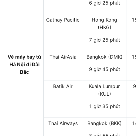
6 giờ 25 phút
Cathay Pacific
Hong Kong
1
(HKG)
7 giờ 25 phút
Vé máy bay từ
Thai AirAsia
Bangkok (DMK)
1
Hà Nội đi Đài
9 giờ 45 phút
Bắc
Batik Air
Kuala Lumpur
9
(KUL)
1 giờ 35 phút
Thai Airways
Bangkok (BKK)
1
8 giờ 55 phút