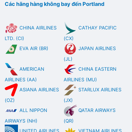
Các hãng hàng không bay đến Portland
CHINA AIRLINES
CATHAY PACIFIC
LTD. (CI)
(CX)
EVA AIR (BR)
JAPAN AIRLINES
(JL)
AMERICAN
CHINA EASTERN
AIRLINES (AA)
AIRLINES (MU)
ASIANA AIRLINES
STARLUX AIRLINES
(OZ)
(JX)
ALL NIPPON
QATAR AIRWAYS
AIRWAYS (NH)
(QR)
UNITED AIRLINES
VIETNAM AIRLINES