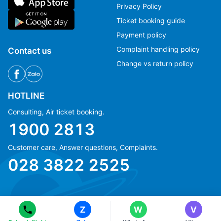
Privacy Policy
Ticket booking guide
Payment policy
Complaint handling policy
Contact us
Change vs return policy
HOTLINE
Consulting, Air ticket booking.
1900 2813
Customer care, Answer questions, Complaints.
Ms Hằng
Ms Hằng
028 3822 2525
(+84) 70 854 1213
(+84) 70 854 1213
Ms Huỳnh
Ms Huỳnh
(+84) 90 295 1213
(+84) 90 295 1213
Z
W
V
© Copyright 2018 eFly.vn · All Rights reserved.