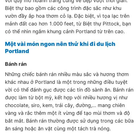
với quy mô hoành tráng cùng vẻ đẹp vượt thời gian.
Biệt thự bao gồm các công trình đặc sắc như khu
vườn đầy ắp hoa thơm cỏ lạ. Đặc biệt, vì tọa lạc trên
mảnh đất cao hơn 1.000 feet, từ Biệt thự Pittock, bạn
có thể nhìn ngắm khung cảnh Portland từ trên cao.
Một vài món ngon nên thử khi đi du lịch
Portland
Bánh rán
Những chiếc bánh rán nhiều màu sắc và hương thơm
khác nhau ở Portland là một trong những điều tuyệt
vời có thể đánh gục được các tín đồ sành ăn. Bánh rán
được làm từ bột mỳ, kết hợp với nhiều hương vị như
chocolate, siro, kem, trái cây, đường,… mang chiên
vàng và rắc thêm một ít vừng để tạo mùi thơm và độ
bắt mắt. Bánh rán thường được sử dụng trong các bữa
ăn sáng hoặc ăn vặt cùng một tách trà nóng.