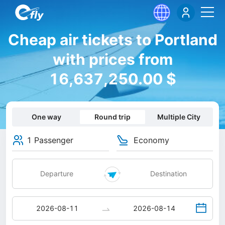
Cheap air tickets to Portland
with prices from
16,637,250.00 $
One way
Round trip
Multiple City
1 Passenger
Economy