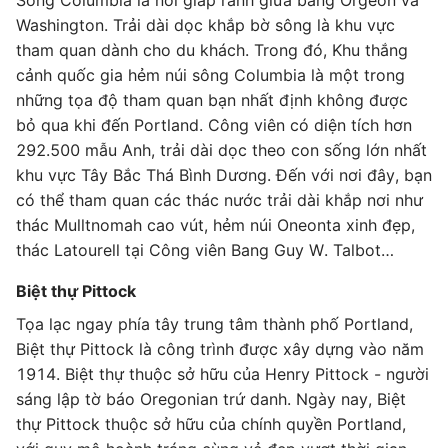
Sông Columbia là nơi giáp ranh giữa bang Orgeon và
Washington. Trải dài dọc khắp bờ sông là khu vực
tham quan dành cho du khách. Trong đó, Khu thắng
cảnh quốc gia hẻm núi sông Columbia là một trong
những tọa độ tham quan bạn nhất định không được
bỏ qua khi đến Portland. Công viên có diện tích hơn
292.500 mẫu Anh, trải dài dọc theo con sống lớn nhất
khu vực Tây Bắc Thá Bình Dương. Đến với nơi đây, bạn
có thể tham quan các thác nước trải dài khắp nơi như
thác Mulltnomah cao vút, hẻm núi Oneonta xinh đẹp,
thác Latourell tại Công viên Bang Guy W. Talbot…
Biệt thự Pittock
Tọa lạc ngay phía tây trung tâm thành phố Portland,
Biệt thự Pittock là công trình được xây dựng vào năm
1914. Biệt thự thuộc sở hữu của Henry Pittock - người
sáng lập tờ báo Oregonian trứ danh. Ngày nay, Biệt
thự Pittock thuộc sở hữu của chính quyền Portland,