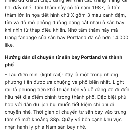
nhiều du khách chụp đăng lên trên các trang mạng xã
hội đấy nhé. Tấm thảm này có từ năm 1987, là tấm
thảm lớn in họa tiết hình chữ X gồm 3 màu xanh đậm,
tím và đỏ mô phỏng đường băng cắt nhau ở sân bay
khi nhìn từ tháp điều khiển. Nhờ tấm thảm này mà
trang fanpage của sân bay Portland đã có hơn 14.000
like.
Hướng dẫn di chuyển từ sân bay Portland về thành
phố
- Tàu điện mini (light rail): đây là một trong những
phương tiện được ưa chuộng và phổ biến nhất. Light
rail là phương tiện khá thuận tiện và dễ dàng để đi đến
hầu hết địa điểm chính trong thành phố. Đặc biệt phù
hợp với dân du lịch bụi muốn tiết kiệm chi phí di
chuyển nhé. Thời gian di chuyển từ sân bay vào trung
tâm sẽ mất khoảng 38p. Quầy vé bên cạnh khu vực
nhận hành lý phía Nam sân bay nhé.