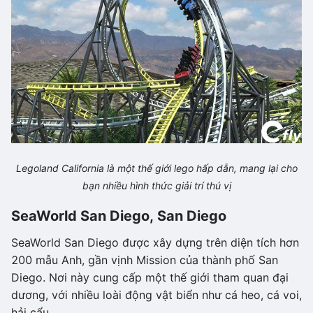
Legoland California là một thế giới lego hấp dẫn, mang lại cho
bạn nhiều hình thức giải trí thú vị
SeaWorld San Diego, San Diego
SeaWorld San Diego được xây dựng trên diện tích hơn
200 mẫu Anh, gần vịnh Mission của thành phố San
Diego. Nơi này cung cấp một thế giới tham quan đại
dương, với nhiều loài động vật biển như cá heo, cá voi,
hải cẩu,….