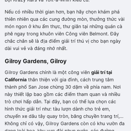
Nếu có nhiều thời gian hơn, bạn hãy chọn khám phá
thiên nhiên qua các cung đường mòn, thưởng thức vài
món ngon ở khu ẩm thực, thư giãn tại những quán cà
phê ngay trong khuôn viên Công viên Belmont. Đây
chắc chắn sẽ là địa điểm giải trí thú vị cho bạn ngày
dài vui vẻ và đáng nhớ nhất.
Gilroy Gardens, Gilroy
Gilroy Gardens chính là một công viên
giải trí tại
California
thân thiện với gia đình, cách trung tâm
thành phố San Jose chừng 30 dặm về phía nam. Nơi
này thiết lập bao gồm các điểm tham quan và nhiều
trò chơi hấp dẫn. Tại đây, bạn có thể lựa chọn các
hình thức giải trí như: tàu lượn dành cho trẻ em,
chuyến xe dâu tây quay tròn, băng chuyền trang trí,…
Không chỉ có vậy, Gilroy Gardens còn có khu vườn đa
dạng loài hoa, khu vực đài phun nước, các đường