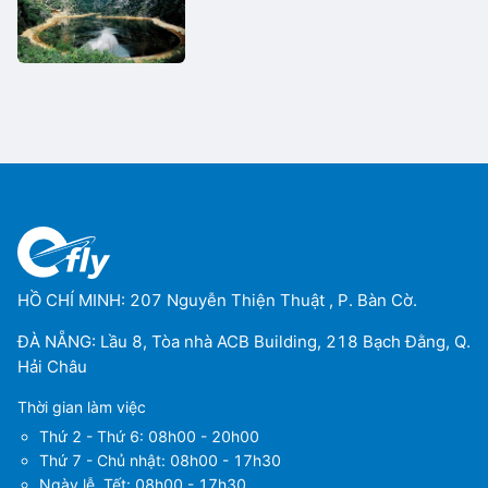
HỒ CHÍ MINH: 207 Nguyễn Thiện Thuật , P. Bàn Cờ.
ĐÀ NẴNG: Lầu 8, Tòa nhà ACB Building, 218 Bạch Đằng, Q.
Hải Châu
Thời gian làm việc
Thứ 2 - Thứ 6: 08h00 - 20h00
Thứ 7 - Chủ nhật: 08h00 - 17h30
Ngày lễ, Tết: 08h00 - 17h30