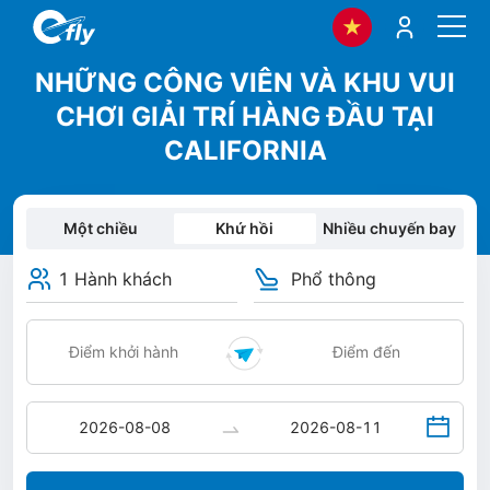
NHỮNG CÔNG VIÊN VÀ KHU VUI
CHƠI GIẢI TRÍ HÀNG ĐẦU TẠI
CALIFORNIA
Một chiều
Khứ hồi
Nhiều chuyến bay
1 Hành khách
Phổ thông