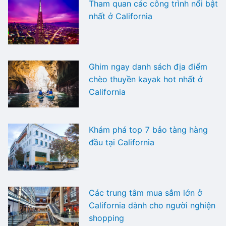
Tham quan các công trình nổi bật
nhất ở California
Ghim ngay danh sách địa điểm
chèo thuyền kayak hot nhất ở
California
Khám phá top 7 bảo tàng hàng
đầu tại California
Các trung tâm mua sắm lớn ở
California dành cho người nghiện
shopping