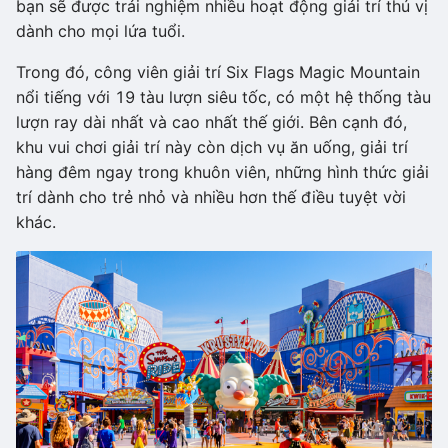
bạn sẽ được trải nghiệm nhiều hoạt động giải trí thú vị
dành cho mọi lứa tuổi.
Trong đó, công viên giải trí Six Flags Magic Mountain
nổi tiếng với 19 tàu lượn siêu tốc, có một hệ thống tàu
lượn ray dài nhất và cao nhất thế giới. Bên cạnh đó,
khu vui chơi giải trí này còn dịch vụ ăn uống, giải trí
hàng đêm ngay trong khuôn viên, những hình thức giải
trí dành cho trẻ nhỏ và nhiều hơn thế điều tuyệt vời
khác.