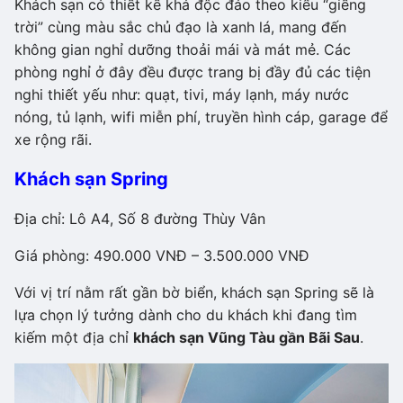
Khách sạn có thiết kế khá độc đáo theo kiểu “giếng
trời” cùng màu sắc chủ đạo là xanh lá, mang đến
không gian nghỉ dưỡng thoải mái và mát mẻ. Các
phòng nghỉ ở đây đều được trang bị đầy đủ các tiện
nghi thiết yếu như: quạt, tivi, máy lạnh, máy nước
nóng, tủ lạnh, wifi miễn phí, truyền hình cáp, garage để
xe rộng rãi.
Khách sạn Spring
Địa chỉ: Lô A4, Số 8 đường Thùy Vân
Giá phòng: 490.000 VNĐ – 3.500.000 VNĐ
Với vị trí nằm rất gần bờ biển, khách sạn Spring sẽ là
lựa chọn lý tưởng dành cho du khách khi đang tìm
kiếm một địa chỉ
khách sạn Vũng Tàu gần Bãi Sau
.