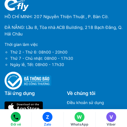
HỒ CHÍ MINH: 207 Nguyễn Thiện Thuật , P. Bàn Cờ.
ĐÀ NẴNG: Lầu 8, Tòa nhà ACB Building, 218 Bạch Đằng, Q.
Hải Châu
Thời gian làm việc
Thứ 2 - Thứ 6: 08h00 - 20h00
Thứ 7 - Chủ nhật: 08h00 - 17h30
Ngày lễ, Tết: 08h00 - 17h30
Ms Hằng
Ms Hằng
(+84) 70 854 1213
(+84) 70 854 1213
Tải ứng dụng
Về chúng tôi
Ms Huỳnh
Ms Huỳnh
Điều khoản sử dụng
(+84) 90 295 1213
(+84) 90 295 1213
Chính sách bảo mật
Z
W
V
Hướng dẫn đặt vé máy bay
Đổi vé
Zalo
WhatsApp
Viber