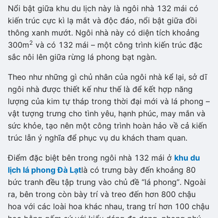
Nổi bật giữa khu du lịch này là ngôi nhà 132 mái có
kiến trúc cực kì lạ mắt và độc đáo, nổi bật giữa đồi
thông xanh mướt. Ngôi nhà này có diện tích khoảng
2
300m
và có 132 mái – một công trình kiến trúc đặc
sắc nôi lên giữa rừng lá phong bạt ngàn.
Theo như những gì chủ nhân của ngôi nhà kể lại, sở dĩ
ngôi nhà được thiết kế như thế là để kết hợp năng
lượng của kim tự tháp trong thời đại mới và lá phong –
vật tượng trưng cho tình yêu, hạnh phúc, may mắn và
sức khỏe, tạo nên một công trình hoàn hảo về cả kiến
trúc lẫn ý nghĩa để phục vụ du khách tham quan.
Điểm đặc biệt bên trong ngôi nhà 132 mái ở
khu du
lịch lá phong Đà Lạt
là có trưng bày đến khoảng 80
bức tranh đều tập trung vào chủ đề “lá phong”. Ngoài
ra, bên trong còn bày trí và treo đến hơn 800 chậu
hoa với các loài hoa khác nhau, trang trí hơn 100 chậu