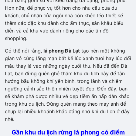
hoa bằng gốm sứ với kiểu dáng đa dạng, phong phú.
Hơn nữa, để phục vụ tốt hơn cho nhu cầu của du
khách, chủ nhân của ngôi nhà còn khéo léo thiết kế
thêm các đặc khu dành cho ẩm thực, sân khấu biểu
diễn và cả khu vực dành riêng cho các tín đồ
shopping.
Có thể nói rằng,
lá phong Đà Lạt
tạo nên một không
gian vô cùng lãng mạn bất kể lúc xanh tươi hay lúc đổi
màu thay lá vào những ngày cuối thu. Nếu đã đến Đà
Lạt, bạn đừng quên ghé thăm khu du lịch này để tận
hưởng bầu không khí yên bình, trong lành và chiêm
ngưỡng cảnh sắc thiên nhiên tuyệt đẹp. Đến đây, bạn
sẽ khám phá được nhiều vẻ đẹp tiềm ẩn hấp dẫn khác
trong khu du lịch. Đừng quên mang theo máy ảnh để
chụp lại nhiều khoảnh khắc đáng nhớ khi du lịch ở đây
nhé.
Gần khu du lịch rừng lá phong có điểm