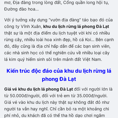
mơ, Địa đàng trong lòng đất, Cổng quần long hội tụ,
Đường đào hoa…
Với ý tưởng xây dựng “vườn địa đàng” táo bạo đó của
công ty Vĩnh Xuân,
khu du lịch rừng lá phong Đà Lạt
thật sự là một địa điểm du lịch tuyệt vời khi có nhiều
rừng cây, nhiều loài hoa xinh đẹp, hồ cá Koi... Bên cạnh
đó, đây cũng là địa chỉ hấp dẫn để các bạn sinh viên,
các nhà sinh học có thể nghiên cứu về nhiều loại cây
lá kim quý hiếm sinh sôi trên mảnh đất Việt Nam.
Kiến trúc độc đáo của khu du lịch rừng lá
phong Đà Lạt
Giá vé khu du lịch lá phong Đà Lạt
đối với người lớn là
từ 50.000đ/người, đối với trẻ em từ 35.000đ/người.
Giá vé vào khu du lịch này thật sự không đắt đỏ như
người ta vẫn hay nghĩ. Chỉ cần bỏ ra một khoảng chi
phí nhỏ, du khách đã có thể tha hồ dạo chơi ngắm