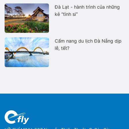
Đà Lạt - hành trình của những
kẻ “tình si”
Cẩm nang du lịch Đà Nẵng dịp
lễ, tết?
Ms Hằng
Ms Hằng
(+84) 70 854 1213
(+84) 70 854 1213
Ms Huỳnh
Ms Huỳnh