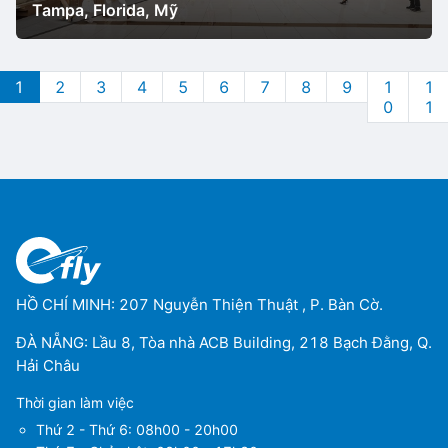
Tampa, Florida, Mỹ
1
2
3
4
5
6
7
8
9
1
1
0
1
HỒ CHÍ MINH: 207 Nguyễn Thiện Thuật , P. Bàn Cờ.
ĐÀ NẴNG: Lầu 8, Tòa nhà ACB Building, 218 Bạch Đằng, Q.
Hải Châu
Thời gian làm việc
Thứ 2 - Thứ 6: 08h00 - 20h00