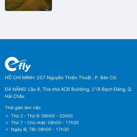
HỒ CHÍ MINH: 207 Nguyễn Thiện Thuật , P. Bàn Cờ.
ĐÀ NẴNG: Lầu 8, Tòa nhà ACB Building, 218 Bạch Đằng, Q.
Hải Châu
Thời gian làm việc
Thứ 2 - Thứ 6: 08h00 - 20h00
Thứ 7 - Chủ nhật: 08h00 - 17h30
Ngày lễ, Tết: 08h00 - 17h30