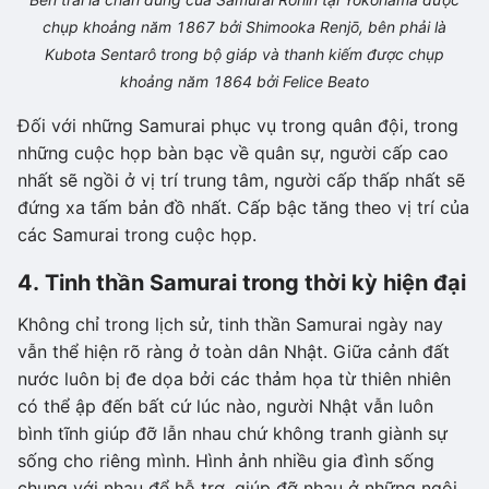
chụp khoảng năm 1867 bởi Shimooka Renjō, bên phải là
Kubota Sentarô trong bộ giáp và thanh kiếm được chụp
khoảng năm 1864 bởi Felice Beato
Đối với những Samurai phục vụ trong quân đội, trong
những cuộc họp bàn bạc về quân sự, người cấp cao
nhất sẽ ngồi ở vị trí trung tâm, người cấp thấp nhất sẽ
đứng xa tấm bản đồ nhất. Cấp bậc tăng theo vị trí của
các Samurai trong cuộc họp.
4. Tinh thần Samurai trong thời kỳ hiện đại
Không chỉ trong lịch sử, tinh thần Samurai ngày nay
vẫn thể hiện rõ ràng ở toàn dân Nhật. Giữa cảnh đất
nước luôn bị đe dọa bởi các thảm họa từ thiên nhiên
có thể ập đến bất cứ lúc nào, người Nhật vẫn luôn
bình tĩnh giúp đỡ lẫn nhau chứ không tranh giành sự
sống cho riêng mình. Hình ảnh nhiều gia đình sống
chung với nhau để hỗ trợ, giúp đỡ nhau ở những ngôi